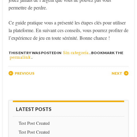
permettre de perdre.
Ce guide pratique vous a présenté les étapes clés pour utiliser
la plateforme. En suivant ces conseils, vous pourrez profiter de
l’expérience de jeu en toute sérénité. Bonne chance !
Sin categoría
THIS ENTRY WAS POSTED IN
. BOOKMARK THE
permalink
.
Post navigation
PREVIOUS
NEXT
LATEST POSTS
Test Post Created
Test Post Created