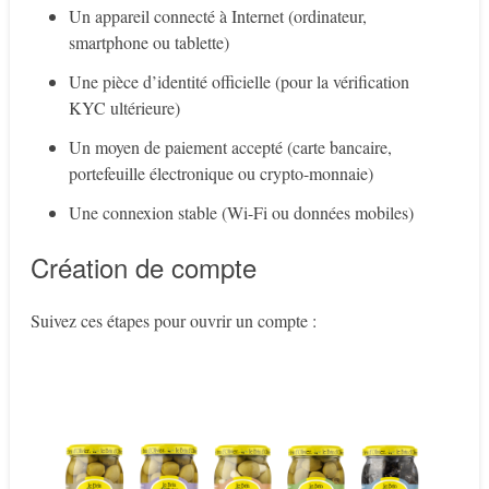
Un appareil connecté à Internet (ordinateur,
smartphone ou tablette)
Une pièce d’identité officielle (pour la vérification
KYC ultérieure)
Un moyen de paiement accepté (carte bancaire,
portefeuille électronique ou crypto-monnaie)
Une connexion stable (Wi-Fi ou données mobiles)
Création de compte
Suivez ces étapes pour ouvrir un compte :