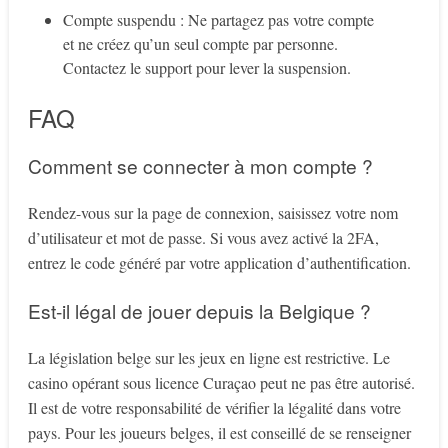
Compte suspendu : Ne partagez pas votre compte
et ne créez qu’un seul compte par personne.
Contactez le support pour lever la suspension.
FAQ
Comment se connecter à mon compte ?
Rendez-vous sur la page de connexion, saisissez votre nom
d’utilisateur et mot de passe. Si vous avez activé la 2FA,
entrez le code généré par votre application d’authentification.
Est-il légal de jouer depuis la Belgique ?
La législation belge sur les jeux en ligne est restrictive. Le
casino opérant sous licence Curaçao peut ne pas être autorisé.
Il est de votre responsabilité de vérifier la légalité dans votre
pays. Pour les joueurs belges, il est conseillé de se renseigner