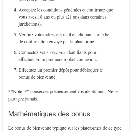
Acceptez les conditions générales et confirmez que
vous avez 18 ans ou plus (21 ans dans certaines
juridictions).
Vérifiez votre adresse e-mail en cliquant sur le lien
de confirmation envoyé par la plateforme.
Connectez-vous avec vos identifiants pour
effectuer votre première roobet connexion.
Effectuez un premier dépôt pour débloquer le
bonus de bienvenue.
**Note :** conservez précieusement vos identifiants. Ne les
partagez jamais.
Mathématiques des bonus
Le bonus de bienvenue typique sur les plateformes de ce type