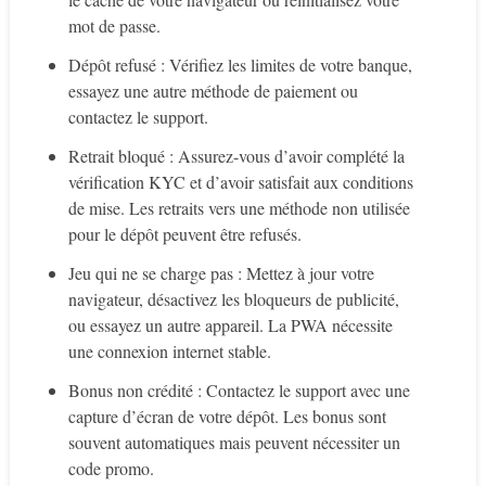
mot de passe.
Dépôt refusé : Vérifiez les limites de votre banque,
essayez une autre méthode de paiement ou
contactez le support.
Retrait bloqué : Assurez-vous d’avoir complété la
vérification KYC et d’avoir satisfait aux conditions
de mise. Les retraits vers une méthode non utilisée
pour le dépôt peuvent être refusés.
Jeu qui ne se charge pas : Mettez à jour votre
navigateur, désactivez les bloqueurs de publicité,
ou essayez un autre appareil. La PWA nécessite
une connexion internet stable.
Bonus non crédité : Contactez le support avec une
capture d’écran de votre dépôt. Les bonus sont
souvent automatiques mais peuvent nécessiter un
code promo.