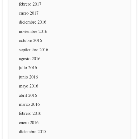
febrero 2017
enero 2017
diciembre 2016
noviembre 2016
octubre 2016
septiembre 2016
agosto 2016
julio 2016
junio 2016
mayo 2016
abril 2016
marzo 2016
febrero 2016
enero 2016
diciembre 2015