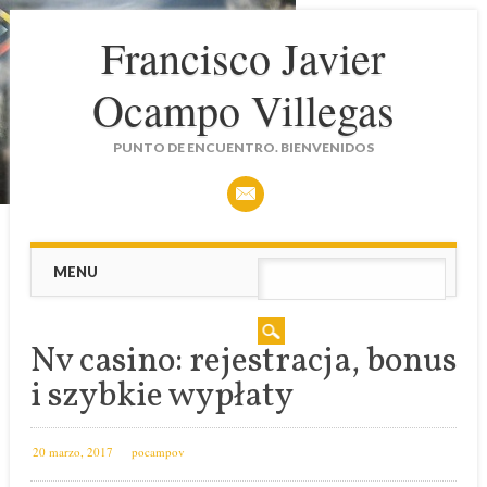
Francisco Javier
Ocampo Villegas
PUNTO DE ENCUENTRO. BIENVENIDOS
Main menu
Skip
MENU
to
content
Nv casino: rejestracja, bonus
i szybkie wypłaty
20 marzo, 2017
pocampov