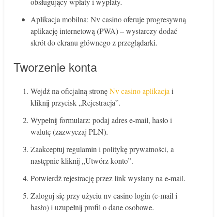
obsługujący wpłaty i wypłaty.
Aplikacja mobilna: Nv casino oferuje progresywną
aplikację internetową (PWA) – wystarczy dodać
skrót do ekranu głównego z przeglądarki.
Tworzenie konta
Wejdź na oficjalną stronę
Nv casino aplikacja
i
kliknij przycisk „Rejestracja”.
Wypełnij formularz: podaj adres e-mail, hasło i
walutę (zazwyczaj PLN).
Zaakceptuj regulamin i politykę prywatności, a
następnie kliknij „Utwórz konto”.
Potwierdź rejestrację przez link wysłany na e-mail.
Zaloguj się przy użyciu nv casino login (e-mail i
hasło) i uzupełnij profil o dane osobowe.