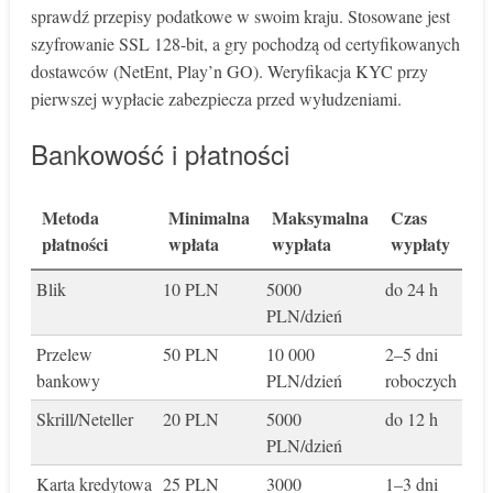
sprawdź przepisy podatkowe w swoim kraju. Stosowane jest
szyfrowanie SSL 128-bit, a gry pochodzą od certyfikowanych
dostawców (NetEnt, Play’n GO). Weryfikacja KYC przy
pierwszej wypłacie zabezpiecza przed wyłudzeniami.
Bankowość i płatności
Metoda
Minimalna
Maksymalna
Czas
płatności
wpłata
wypłata
wypłaty
Blik
10 PLN
5000
do 24 h
PLN/dzień
Przelew
50 PLN
10 000
2–5 dni
bankowy
PLN/dzień
roboczych
Skrill/Neteller
20 PLN
5000
do 12 h
PLN/dzień
Karta kredytowa
25 PLN
3000
1–3 dni