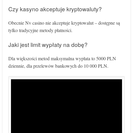
Czy kasyno akceptuje kryptowaluty?
Obecnie Nv casino nie akceptuje kryptowalut – dostępne są
tylko tradycyjne metody płatności.
Jaki jest limit wypłaty na dobę?
Dla większości metod maksymalna wypłata to 5000 PLN
dziennie, dla przelewów bankowych do 10 000 PLN.