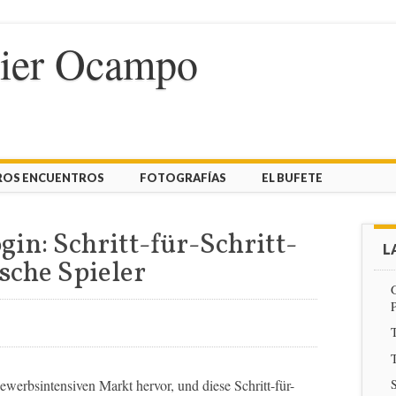
vier Ocampo
ROS ENCUENTROS
FOTOGRAFÍAS
EL BUFETE
in: Schritt-für-Schritt-
L
sche Spieler
T
T
ewerbsintensiven Markt hervor, und diese Schritt-für-