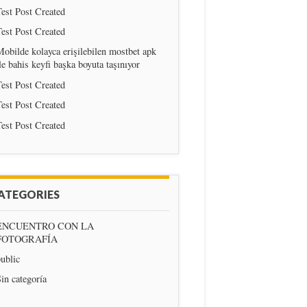
est Post Created
est Post Created
obilde kolayca erişilebilen mostbet apk
le bahis keyfi başka boyuta taşınıyor
est Post Created
est Post Created
est Post Created
ATEGORIES
ENCUENTRO CON LA
FOTOGRAFÍA
ublic
in categoría