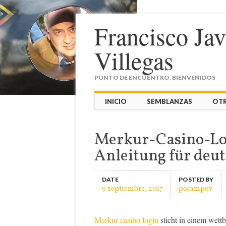
Francisco Ja
Villegas
PUNTO DE ENCUENTRO. BIENVENIDOS
Main menu
Skip
INICIO
SEMBLANZAS
OT
to
content
Merkur-Casino-Log
Anleitung für deut
DATE
POSTED BY
9 septiembre, 2017
pocampov
Merkur casino login
sticht in einem wettb