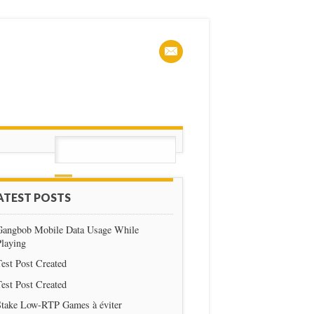
ATEST POSTS
Gangbob Mobile Data Usage While
Playing
est Post Created
est Post Created
Stake Low-RTP Games à éviter