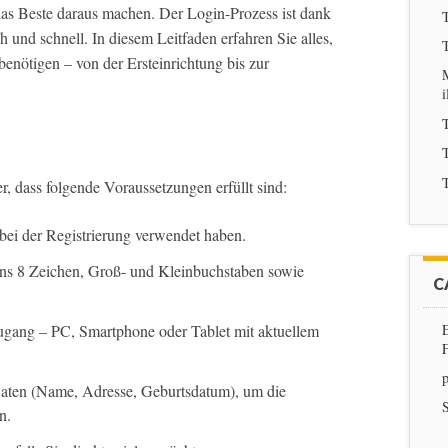
 das Beste daraus machen. Der Login-Prozess ist dank
T
und schnell. In diesem Leitfaden erfahren Sie alles,
T
enötigen – von der Ersteinrichtung bis zur
M
i
T
T
T
er, dass folgende Voraussetzungen erfüllt sind:
 bei der Registrierung verwendet haben.
ens 8 Zeichen, Groß- und Kleinbuchstaben sowie
C
zugang – PC, Smartphone oder Tablet mit aktuellem
p
Daten (Name, Adresse, Geburtsdatum), um die
S
n.