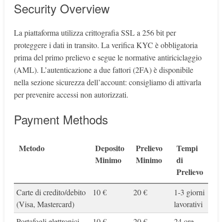
Security Overview
La piattaforma utilizza crittografia SSL a 256 bit per
proteggere i dati in transito. La verifica KYC è obbligatoria
prima del primo prelievo e segue le normative antiriciclaggio
(AML). L’autenticazione a due fattori (2FA) è disponibile
nella sezione sicurezza dell’account: consigliamo di attivarla
per prevenire accessi non autorizzati.
Payment Methods
Metodo
Deposito
Prelievo
Tempi
Minimo
Minimo
di
Prelievo
Carte di credito/debito
10 €
20 €
1-3 giorni
(Visa, Mastercard)
lavorativi
Portafogli elettronici
10 €
20 €
24 ore