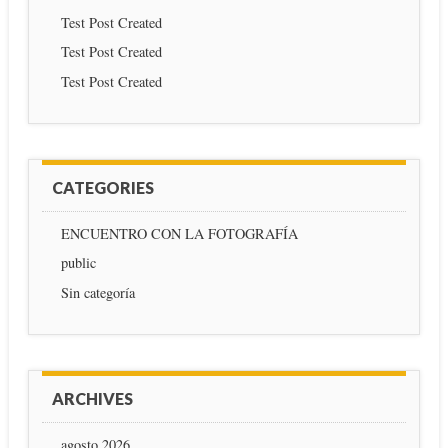
Test Post Created
Test Post Created
Test Post Created
CATEGORIES
ENCUENTRO CON LA FOTOGRAFÍA
public
Sin categoría
ARCHIVES
agosto 2026