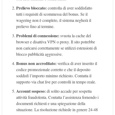
Prelievo bloccato:
controlla di aver soddisfatto
tutti i requisiti di scommessa del bonus. Se il
wagering non è completo, il sistema negherà il
prelievo fino al termine.
Problemi di connessione:
svuota la cache del
browser e disattiva VPN o proxy. Il sito potrebbe
non caricarsi correttamente se utilizzi estensioni di
blocco pubblicità aggressive.
Bonus non accreditato:
verifica di aver inserito il
codice promozionale corretto e che il deposito
soddisfi l’importo minimo richiesto. Contatta il
supporto via chat live per controlli in tempo reale.
Account sospeso:
di solito accade per sospetta
attività fraudolenta. Contatta l’assistenza fornendo i
documenti richiesti e una spiegazione della
situazione. La risoluzione richiede in genere 24-48