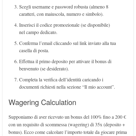
Scegli username e password robusta (almeno 8
caratteri, con maiuscola, numero e simbolo).
Inserisci il codice promozionale (se disponibile)
nel campo dedicato.
Conferma l’email cliccando sul link inviato alla tua
casella di posta.
Effettua il primo deposito per attivare il bonus di
benvenuto (se desiderato).
Completa la verifica dell’identità caricando i
documenti richiesti nella sezione “Il mio account”.
Wagering Calculation
Supponiamo di aver ricevuto un bonus del 100% fino a 200 €
con un requisito di scommessa (wagering) di 35x (deposito +
bonus). Ecco come calcolare l’importo totale da giocare prima