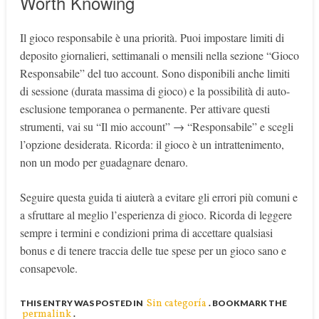
Worth Knowing
Il gioco responsabile è una priorità. Puoi impostare limiti di
deposito giornalieri, settimanali o mensili nella sezione “Gioco
Responsabile” del tuo account. Sono disponibili anche limiti
di sessione (durata massima di gioco) e la possibilità di auto-
esclusione temporanea o permanente. Per attivare questi
strumenti, vai su “Il mio account” → “Responsabile” e scegli
l’opzione desiderata. Ricorda: il gioco è un intrattenimento,
non un modo per guadagnare denaro.
Seguire questa guida ti aiuterà a evitare gli errori più comuni e
a sfruttare al meglio l’esperienza di gioco. Ricorda di leggere
sempre i termini e condizioni prima di accettare qualsiasi
bonus e di tenere traccia delle tue spese per un gioco sano e
consapevole.
Sin categoría
THIS ENTRY WAS POSTED IN
. BOOKMARK THE
permalink
.