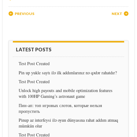
Post navigation
PREVIOUS
NEXT
LATEST POSTS
Test Post Created
Pin up yukle saytı ilə ilk addımlarınız nə qədər rahatdır?
Test Post Created
Unlock high payouts and mobile optimization features
with 100HP Gaming’s astronaut game
Пин-ап: топ игровых слотов, которые нельзя
пропустить
Pinup az interfeysi ilə oyun dünyasına rahat addım atmaq
mümkün olur
Test Post Created