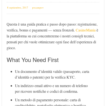
8 septiembre, 2017
pocampov
Questa è una guida pratica e passo dopo passo: registrazione,
verifica, bonus e pagamenti — senza fronzoli.
CasinoMania
è
la piattaforma su cui concentreremo i nostri consigli tecnici,
pensati per chi vuole ottimizzare ogni fase dell’esperienza di
gioco.
What You Need First
Un documento d’identità valido (passaporto, carta
d’identità o patente) per la verifica KYC.
Un indirizzo email attivo e un numero di telefono
per ricevere notifiche e codici di conferma.
Un metodo di pagamento personale: carta di
credito/debito, portafoglio elettronico o bonifico