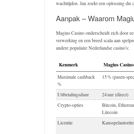
wachttijden. Jan zoekt een oplossing die 
Aanpak – Waarom Magius
Magius Casino onderscheidt zich door ee
verwerking en een breed scala aan spelpr
andere populaire Nederlandse casino’s:
Kenmerk
Magius Casino
Maximale cashback
15 % (pasen‑spec
%
Uitbetalingsduur
24 uur (direct)
Crypto‑opties
Bitcoin, Ethereu
Litecoin
Licentie
Kansspelautorite