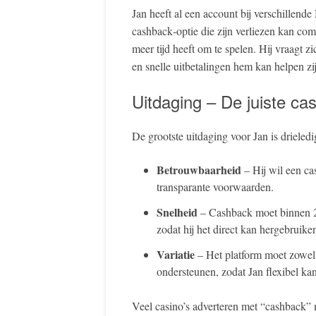
Jan heeft al een account bij verschillende
cashback‑optie die zijn verliezen kan com
meer tijd heeft om te spelen. Hij vraagt 
en snelle uitbetalingen hem kan helpen zi
Uitdaging – De juiste ca
De grootste uitdaging voor Jan is drieledi
Betrouwbaarheid
– Hij wil een ca
transparante voorwaarden.
Snelheid
– Cashback moet binnen 24
zodat hij het direct kan hergebruike
Variatie
– Het platform moet zowel 
ondersteunen, zodat Jan flexibel kan
Veel casino’s adverteren met “cashback”