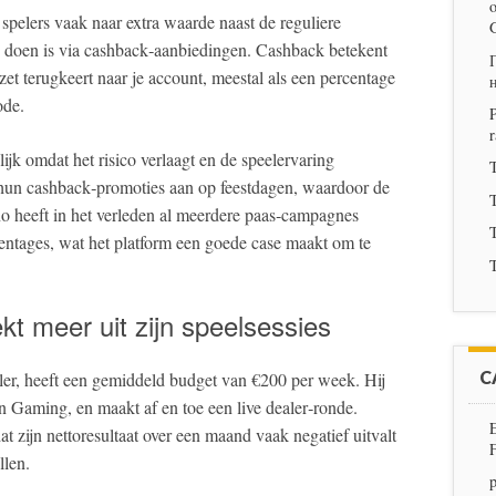
o
 spelers vaak naar extra waarde naast de reguliere
e doen is via cashback‑aanbiedingen. Cashback betekent
zet terugkeert naar je account, meestal als een percentage
ode.
P
ijk omdat het risico verlaagt en de speelervaring
T
 hun cashback‑promoties aan op feestdagen, waardoor de
T
ino heeft in het verleden al meerdere paas‑campagnes
T
ntages, wat het platform een goede case maakt om te
T
kt meer uit zijn speelsessies
C
peler, heeft een gemiddeld budget van €200 per week. Hij
n Gaming, en maakt af en toe een live dealer‑ronde.
at zijn nettoresultaat over een maand vaak negatief uitvalt
llen.
p