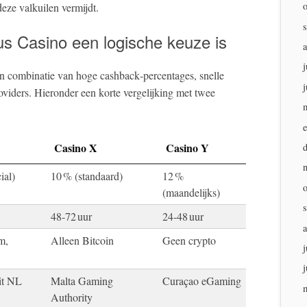
deze valkuilen vermijdt.
 Casino een logische keuze is
j
n combinatie van hoge cashback‑percentages, snelle
j
oviders. Hieronder een korte vergelijking met twee
Casino X
Casino Y
ial)
10 % (standaard)
12 %
(maandelijks)
48‑72 uur
24‑48 uur
m,
Alleen Bitcoin
Geen crypto
j
j
it NL
Malta Gaming
Curaçao eGaming
Authority