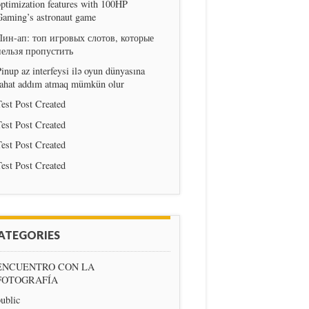
ptimization features with 100HP
Gaming’s astronaut game
Пин-ап: топ игровых слотов, которые
нельзя пропустить
inup az interfeysi ilə oyun dünyasına
rahat addım atmaq mümkün olur
est Post Created
est Post Created
est Post Created
est Post Created
ATEGORIES
ENCUENTRO CON LA
FOTOGRAFÍA
ublic