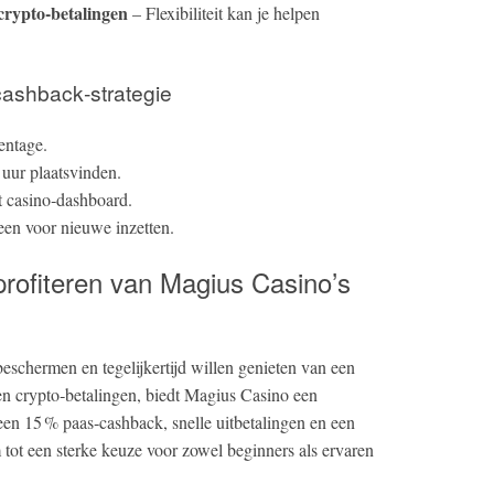
crypto‑betalingen
– Flexibiliteit kan je helpen
cashback‑strategie
entage.
 uur plaatsvinden.
et casino‑dashboard.
een voor nieuwe inzetten.
 profiteren van Magius Casino’s
eschermen en tegelijkertijd willen genieten van een
s en crypto‑betalingen, biedt Magius Casino een
een 15 % paas‑cashback, snelle uitbetalingen en een
tot een sterke keuze voor zowel beginners als ervaren