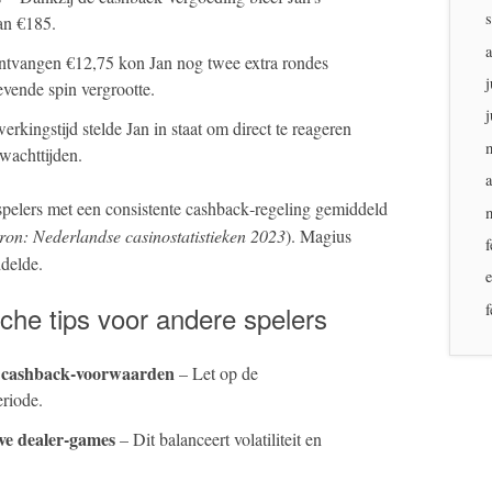
van €185.
ntvangen €12,75 kon Jan nog twee extra rondes
j
evende spin vergrootte.
j
rkingstijd stelde Jan in staat om direct te reageren
wachttijden.
a
 spelers met een consistente cashback‑regeling gemiddeld
ron: Nederlandse casinostatistieken 2023
). Magius
f
delde.
f
che tips voor andere spelers
e cashback‑voorwaarden
– Let op de
eriode.
ve dealer‑games
– Dit balanceert volatiliteit en
.