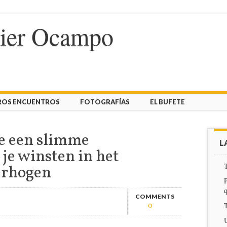
vier Ocampo
ROS ENCUENTROS
FOTOGRAFÍAS
EL BUFETE
e een slimme
L
 je winsten in het
T
erhogen
P
q
COMMENTS
T
0
U