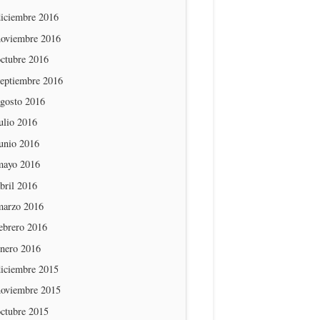
diciembre 2016
noviembre 2016
octubre 2016
septiembre 2016
agosto 2016
ulio 2016
unio 2016
mayo 2016
bril 2016
marzo 2016
ebrero 2016
enero 2016
diciembre 2015
noviembre 2015
octubre 2015