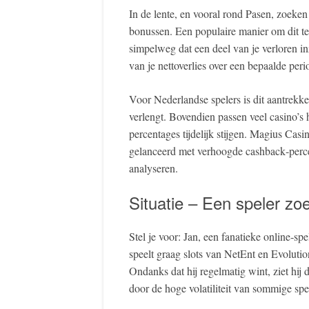
In de lente, en vooral rond Pasen, zoeken
bonussen. Een populaire manier om dit t
simpelweg dat een deel van je verloren in
van je nettoverlies over een bepaalde peri
Voor Nederlandse spelers is dit aantrekkel
verlengt. Bovendien passen veel casino’s
percentages tijdelijk stijgen. Magius Cas
gelanceerd met verhoogde cashback‑perce
analyseren.
Situatie – Een speler zoe
Stel je voor: Jan, een fanatieke online‑s
speelt graag slots van NetEnt en Evolutio
Ondanks dat hij regelmatig wint, ziet hij d
door de hoge volatiliteit van sommige spe