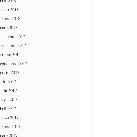
bril 2018
marzo 2018
ebrero 2018
enero 2018
diciembre 2017
noviembre 2017
octubre 2017
septiembre 2017
agosto 2017
ulio 2017
unio 2017
mayo 2017
bril 2017
marzo 2017
ebrero 2017
enero 2017