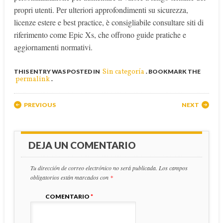
propri utenti. Per ulteriori approfondimenti su sicurezza,
licenze estere e best practice, è consigliabile consultare siti di
riferimento come Epic Xs, che offrono guide pratiche e
aggiornamenti normativi.
Sin categoría
THIS ENTRY WAS POSTED IN
. BOOKMARK THE
permalink
.
Post navigation
PREVIOUS
NEXT
DEJA UN COMENTARIO
Tu dirección de correo electrónico no será publicada.
Los campos
obligatorios están marcados con
*
COMENTARIO
*