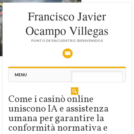
Francisco Javier
Ocampo Villegas
PUNTO DE ENCUENTRO. BIENVENIDOS
Main menu
Skip
MENU
to
content
Come i casinò online
uniscono IA e assistenza
umana per garantire la
conformità normativa e