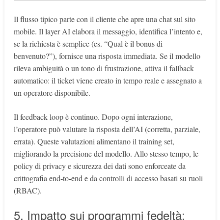
Il flusso tipico parte con il cliente che apre una chat sul sito
mobile. Il layer AI elabora il messaggio, identifica l’intento e,
se la richiesta è semplice (es. “Qual è il bonus di
benvenuto?”), fornisce una risposta immediata. Se il modello
rileva ambiguità o un tono di frustrazione, attiva il fallback
automatico: il ticket viene creato in tempo reale e assegnato a
un operatore disponibile.
Il feedback loop è continuo. Dopo ogni interazione,
l’operatore può valutare la risposta dell’AI (corretta, parziale,
errata). Queste valutazioni alimentano il training set,
migliorando la precisione del modello. Allo stesso tempo, le
policy di privacy e sicurezza dei dati sono enforceate da
crittografia end‑to‑end e da controlli di accesso basati su ruoli
(RBAC).
5. Impatto sui programmi fedeltà: