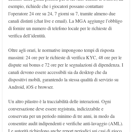
esempio, richiede che i giocatori possano contattare
l’operatore 24 ore su 24, 7 giorni su 7, tramite almeno due
canali distinti (chat live e email). La MGA aggiunge l’obbligo
di fornire un numero di telefono locale per le richieste di
verifica dell’identità.
Oltre agli orari, le normative impongono tempi di risposta
massimi: 24 ore per le richieste di verifica KYC, 48 ore per le
dispute sui bonus e 72 ore per le segnalazioni di dipendenza. I
canali devono essere accessibili sia da desktop che da
dispositivi mobili, garantendo la stessa qualità di servizio su
Android, iOS e browser.
Un altro pilastro è la tracciabilità delle interazioni. Ogni
conversazione deve essere registrata, indicizzabile e
conservata per un periodo minimo di tre anni, in modo da
consentire audit indipendenti e verifiche anti‑lavaggio (AML).
Le autorità richiedono anche report periodici sui casi di gioco