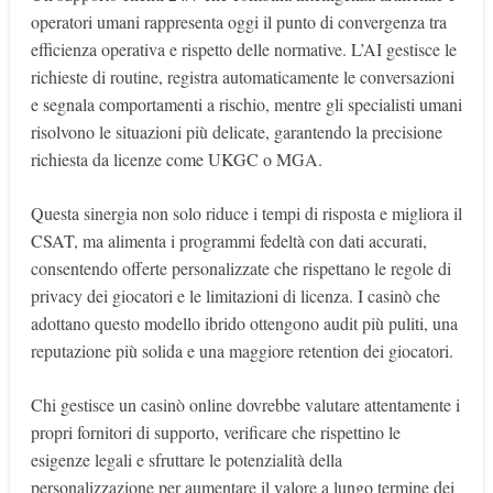
operatori umani rappresenta oggi il punto di convergenza tra
efficienza operativa e rispetto delle normative. L’AI gestisce le
richieste di routine, registra automaticamente le conversazioni
e segnala comportamenti a rischio, mentre gli specialisti umani
risolvono le situazioni più delicate, garantendo la precisione
richiesta da licenze come UKGC o MGA.
Questa sinergia non solo riduce i tempi di risposta e migliora il
CSAT, ma alimenta i programmi fedeltà con dati accurati,
consentendo offerte personalizzate che rispettano le regole di
privacy dei giocatori e le limitazioni di licenza. I casinò che
adottano questo modello ibrido ottengono audit più puliti, una
reputazione più solida e una maggiore retention dei giocatori.
Chi gestisce un casinò online dovrebbe valutare attentamente i
propri fornitori di supporto, verificare che rispettino le
esigenze legali e sfruttare le potenzialità della
personalizzazione per aumentare il valore a lungo termine dei