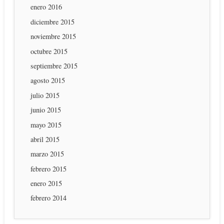
enero 2016
diciembre 2015
noviembre 2015
octubre 2015
septiembre 2015
agosto 2015
julio 2015
junio 2015
mayo 2015
abril 2015
marzo 2015
febrero 2015
enero 2015
febrero 2014