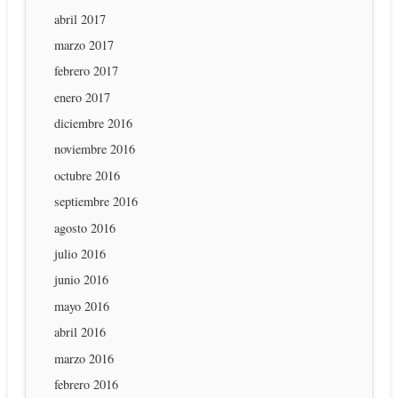
abril 2017
marzo 2017
febrero 2017
enero 2017
diciembre 2016
noviembre 2016
octubre 2016
septiembre 2016
agosto 2016
julio 2016
junio 2016
mayo 2016
abril 2016
marzo 2016
febrero 2016