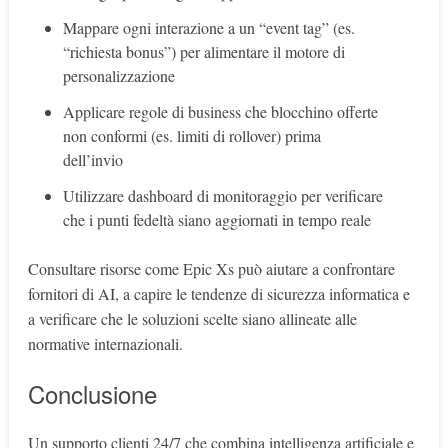
Mappare ogni interazione a un “event tag” (es.
“richiesta bonus”) per alimentare il motore di
personalizzazione
Applicare regole di business che blocchino offerte
non conformi (es. limiti di rollover) prima
dell’invio
Utilizzare dashboard di monitoraggio per verificare
che i punti fedeltà siano aggiornati in tempo reale
Consultare risorse come Epic Xs può aiutare a confrontare
fornitori di AI, a capire le tendenze di sicurezza informatica e
a verificare che le soluzioni scelte siano allineate alle
normative internazionali.
Conclusione
Un supporto clienti 24/7 che combina intelligenza artificiale e