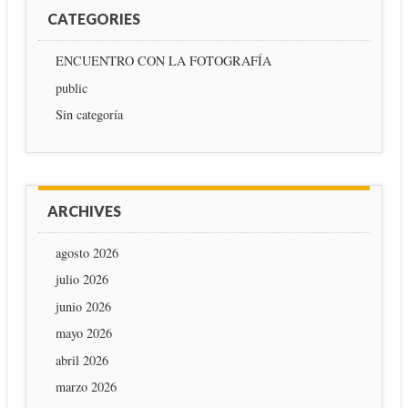
CATEGORIES
ENCUENTRO CON LA FOTOGRAFÍA
public
Sin categoría
ARCHIVES
agosto 2026
julio 2026
junio 2026
mayo 2026
abril 2026
marzo 2026