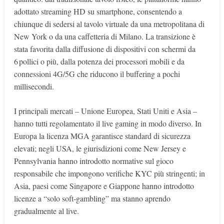
adottato streaming HD su smartphone, consentendo a
chiunque di sedersi al tavolo virtuale da una metropolitana di
New York o da una caffetteria di Milano. La transizione è
stata favorita dalla diffusione di dispositivi con schermi da
6 pollici o più, dalla potenza dei processori mobili e da
connessioni 4G/5G che riducono il buffering a pochi
millisecondi.
I principali mercati – Unione Europea, Stati Uniti e Asia –
hanno tutti regolamentato il live gaming in modo diverso. In
Europa la licenza MGA garantisce standard di sicurezza
elevati; negli USA, le giurisdizioni come New Jersey e
Pennsylvania hanno introdotto normative sul gioco
responsabile che impongono verifiche KYC più stringenti; in
Asia, paesi come Singapore e Giappone hanno introdotto
licenze a “solo soft‑gambling” ma stanno aprendo
gradualmente al live.