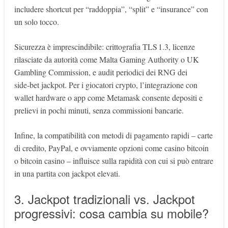
includere shortcut per “raddoppia”, “split” e “insurance” con
un solo tocco.
Sicurezza è imprescindibile: crittografia TLS 1.3, licenze
rilasciate da autorità come Malta Gaming Authority o UK
Gambling Commission, e audit periodici dei RNG dei
side‑bet jackpot. Per i giocatori crypto, l’integrazione con
wallet hardware o app come Metamask consente depositi e
prelievi in pochi minuti, senza commissioni bancarie.
Infine, la compatibilità con metodi di pagamento rapidi – carte
di credito, PayPal, e ovviamente opzioni come casino bitcoin
o bitcoin casino – influisce sulla rapidità con cui si può entrare
in una partita con jackpot elevati.
3. Jackpot tradizionali vs. Jackpot
progressivi: cosa cambia su mobile?