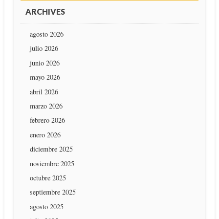
ARCHIVES
agosto 2026
julio 2026
junio 2026
mayo 2026
abril 2026
marzo 2026
febrero 2026
enero 2026
diciembre 2025
noviembre 2025
octubre 2025
septiembre 2025
agosto 2025