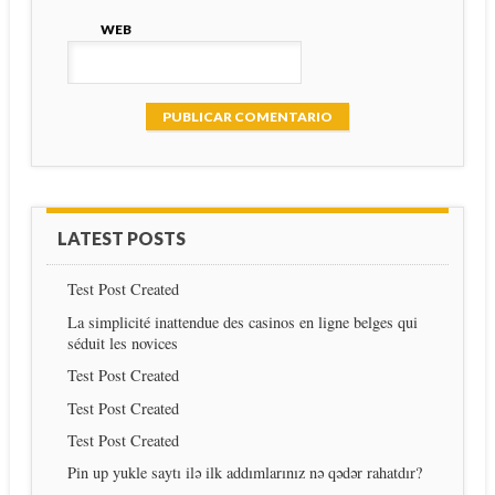
WEB
LATEST POSTS
Test Post Created
La simplicité inattendue des casinos en ligne belges qui
séduit les novices
Test Post Created
Test Post Created
Test Post Created
Pin up yukle saytı ilə ilk addımlarınız nə qədər rahatdır?