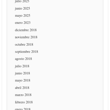
julio 2025
junio 2025
mayo 2025
enero 2023
diciembre 2018
noviembre 2018
octubre 2018
septiembre 2018
agosto 2018
julio 2018
junio 2018
mayo 2018
abril 2018
marzo 2018
febrero 2018
enero 2018