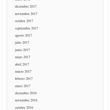
diciembre 2017
noviembre 2017
octubre 2017
septiembre 2017
agosto 2017
julio 2017
junio 2017
mayo 2017
abril 2017
marzo 2017
febrero 2017
enero 2017
diciembre 2016
noviembre 2016
octubre 2016