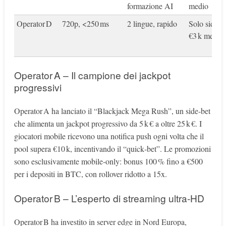
formazione AI
medio
Operator D
720p, <250 ms
2 lingue, rapido
Solo side‑be
€3 k medio
Operator A – Il campione dei jackpot
progressivi
Operator A ha lanciato il “Blackjack Mega Rush”, un side‑bet
che alimenta un jackpot progressivo da 5 k € a oltre 25 k €. I
giocatori mobile ricevono una notifica push ogni volta che il
pool supera €10 k, incentivando il “quick‑bet”. Le promozioni
sono esclusivamente mobile‑only: bonus 100 % fino a €500
per i depositi in BTC, con rollover ridotto a 15x.
Operator B – L’esperto di streaming ultra‑HD
Operator B ha investito in server edge in Nord Europa,