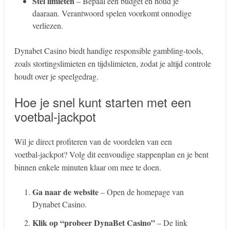
Stel limieten
– Bepaal een budget en houd je
daaraan. Verantwoord spelen voorkomt onnodige
verliezen.
Dynabet Casino biedt handige responsible gambling‑tools,
zoals stortingslimieten en tijdslimieten, zodat je altijd controle
houdt over je speelgedrag.
Hoe je snel kunt starten met een
voetbal‑jackpot
Wil je direct profiteren van de voordelen van een
voetbal‑jackpot? Volg dit eenvoudige stappenplan en je bent
binnen enkele minuten klaar om mee te doen.
Ga naar de website
– Open de homepage van
Dynabet Casino.
Klik op “probeer DynaBet Casino”
– De link