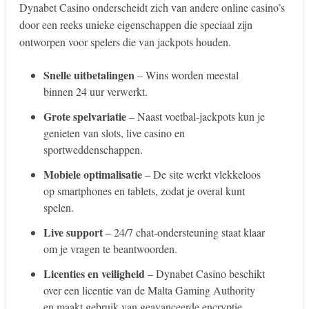
Dynabet Casino onderscheidt zich van andere online casino’s
door een reeks unieke eigenschappen die speciaal zijn
ontworpen voor spelers die van jackpots houden.
Snelle uitbetalingen
– Wins worden meestal
binnen 24 uur verwerkt.
Grote spelvariatie
– Naast voetbal‑jackpots kun je
genieten van slots, live casino en
sportweddenschappen.
Mobiele optimalisatie
– De site werkt vlekkeloos
op smartphones en tablets, zodat je overal kunt
spelen.
Live support
– 24/7 chat‑ondersteuning staat klaar
om je vragen te beantwoorden.
Licenties en veiligheid
– Dynabet Casino beschikt
over een licentie van de Malta Gaming Authority
en maakt gebruik van geavanceerde encryptie.