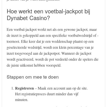
Hoe werkt een voetbal‑jackpot bij
Dynabet Casino?
Een voetbal‑jackpot werkt net als een gewone jackpot, maar
de inzet is gekoppeld aan een specifieke voetbalwedstrijd of -
toernooi. Elke keer dat je een weddenschap plaatst op een
geselecteerde wedstrijd, wordt een klein percentage van je
inzet toegevoegd aan de jackpotpot. Wanneer de jackpot
wordt geactiveerd, wordt de pot verdeeld onder de spelers die
de juiste uitkomst hebben voorspeld.
Stappen om mee te doen
Registreren
– Maak een account aan op de site.
Het registratieproces duurt minder dan vijf
minuten.