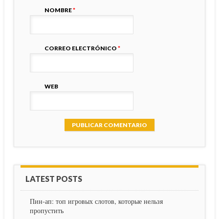
NOMBRE
*
CORREO ELECTRÓNICO
*
WEB
LATEST POSTS
Пин-ап: топ игровых слотов, которые нельзя
пропустить