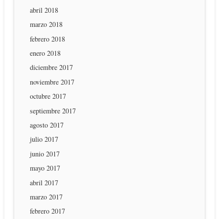
abril 2018
marzo 2018
febrero 2018
enero 2018
diciembre 2017
noviembre 2017
octubre 2017
septiembre 2017
agosto 2017
julio 2017
junio 2017
mayo 2017
abril 2017
marzo 2017
febrero 2017