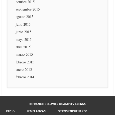
octubre 2015
septiembre 2015
agosto 2015
julio 2015
junio 2015
mayo 2015
abril 2015
marzo 2015
febrero 2015
enero 2015
febrero 2014
© FRANCISCO JAVIER OCAMPO VILLEGAS
INICIO
SEMBLANZAS
OTROS ENCUENTROS