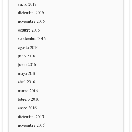
enero 2017
diciembre 2016
noviembre 2016
octubre 2016
septiembre 2016
agosto 2016
julio 2016
junio 2016
mayo 2016
abril 2016
marzo 2016
febrero 2016
enero 2016
diciembre 2015
noviembre 2015