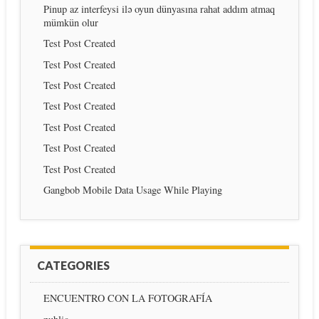
Pinup az interfeysi ilə oyun dünyasına rahat addım atmaq
mümkün olur
Test Post Created
Test Post Created
Test Post Created
Test Post Created
Test Post Created
Test Post Created
Test Post Created
Gangbob Mobile Data Usage While Playing
CATEGORIES
ENCUENTRO CON LA FOTOGRAFÍA