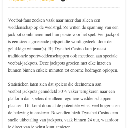
Voetbal‑fans zoeken vaak naar meer dan alleen een
weddenschap op de wedstrijd. Ze willen de spanning van een
jackpot combineren met hun passie voor het spel. Een jackpot
is een steeds groeiende prijspot die wordt gedeeld door de
gelukkige winnaar(s). Bij Dynabet Casino kun je naast
traditionele sportweddenschappen ook meedoen aan speciale
voetbal‑jackpots. Deze jackpots groeien met elke inzet en
kunnen binnen enkele minuten tot enorme bedragen oplopen.
Statistieken laten zien dat spelers die deelnemen aan
voetbal‑jackpots gemiddeld 30 % vaker terugkeren naar een
platform dan spelers die alleen reguliere weddenschappen
plaatsen. Dit komt doordat de potentiële winst veel hoger is en
de beleving intensiever. Bovendien biedt Dynabet Casino een
snelle uitbetaling van jackpots, vaak binnen 24 uur, waardoor
je direct van je winst kunt genieten.