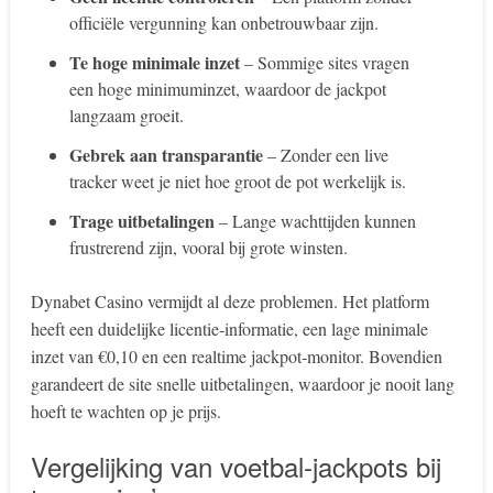
officiële vergunning kan onbetrouwbaar zijn.
Te hoge minimale inzet
– Sommige sites vragen
een hoge minimuminzet, waardoor de jackpot
langzaam groeit.
Gebrek aan transparantie
– Zonder een live
tracker weet je niet hoe groot de pot werkelijk is.
Trage uitbetalingen
– Lange wachttijden kunnen
frustrerend zijn, vooral bij grote winsten.
Dynabet Casino vermijdt al deze problemen. Het platform
heeft een duidelijke licentie‑informatie, een lage minimale
inzet van €0,10 en een realtime jackpot‑monitor. Bovendien
garandeert de site snelle uitbetalingen, waardoor je nooit lang
hoeft te wachten op je prijs.
Vergelijking van voetbal‑jackpots bij