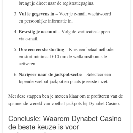
brengt je direct naar de registratiepagina.
Vul je gegevens in
– Voer je e‑mail, wachtwoord
en persoonlijke informatie in.
Bevestig je account
– Volg de verificatiestappen
via e‑mail.
Doe een eerste storting
– Kies een betaalmethode
en stort minimaal €10 om de welkomstbonus te
activeren.
Navigeer naar de jackpot‑sectie
– Selecteer een
lopende voetbal‑jackpot en plaats je eerste inzet.
Met deze stappen ben je meteen klaar om te profiteren van de
spannende wereld van voetbal‑jackpots bij Dynabet Casino.
Conclusie: Waarom Dynabet Casino
de beste keuze is voor