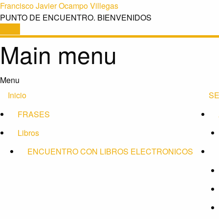
Francisco Javier Ocampo Villegas
PUNTO DE ENCUENTRO. BIENVENIDOS
Email
Main menu
Skip
Menu
to
Inicio
S
content
FRASES
Libros
ENCUENTRO CON LIBROS ELECTRONICOS