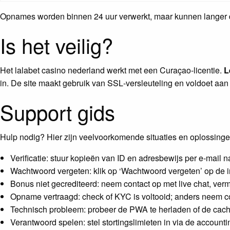
Opnames worden binnen 24 uur verwerkt, maar kunnen langer dur
Is het veilig?
Het lalabet casino nederland werkt met een Curaçao‑licentie.
L
in. De site maakt gebruik van SSL‑versleuteling en voldoet aa
Support gids
Hulp nodig? Hier zijn veelvoorkomende situaties en oplossinge
Verificatie: stuur kopieën van ID en adresbewijs per e‑mail 
Wachtwoord vergeten: klik op ‘Wachtwoord vergeten’ op de in
Bonus niet gecrediteerd: neem contact op met live chat, verm
Opname vertraagd: check of KYC is voltooid; anders neem co
Technisch probleem: probeer de PWA te herladen of de cach
Verantwoord spelen: stel stortingslimieten in via de accounti