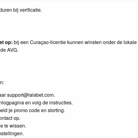
en bij verificatie.
et op:
bij een Curaçao‑licentie kunnen winsten onder de lokale
n de AVG.
n:
naar support@lalabet.com.
logpagina en volg de instructies.
eld je promo code en storting.
ntact op.
e te wissen.
nstellingen.