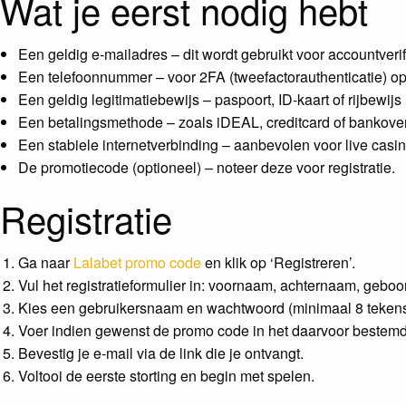
Wat je eerst nodig hebt
Een geldig e‑mailadres – dit wordt gebruikt voor accountverif
Een telefoonnummer – voor 2FA (tweefactorauthenticatie) op
Een geldig legitimatiebewijs – paspoort, ID‑kaart of rijbewijs
Een betalingsmethode – zoals iDEAL, creditcard of bankover
Een stabiele internetverbinding – aanbevolen voor live casi
De promotiecode (optioneel) – noteer deze voor registratie.
Registratie
Ga naar
Lalabet promo code
en klik op ‘Registreren’.
Vul het registratieformulier in: voornaam, achternaam, geboo
Kies een gebruikersnaam en wachtwoord (minimaal 8 tekens, h
Voer indien gewenst de promo code in het daarvoor bestemde
Bevestig je e‑mail via de link die je ontvangt.
Voltooi de eerste storting en begin met spelen.