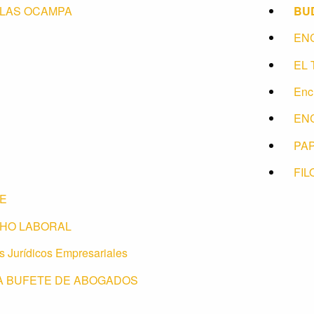
LAS OCAMPA
BU
EN
EL 
Enc
EN
PA
FIL
TE
HO LABORAL
s Jurídicos Empresariales
 A BUFETE DE ABOGADOS