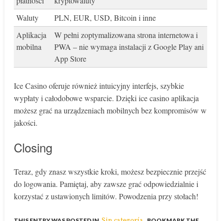
płatności
kryptowaluty
Waluty
PLN, EUR, USD, Bitcoin i inne
Aplikacja
W pełni zoptymalizowana strona internetowa i
mobilna
PWA – nie wymaga instalacji z Google Play ani
App Store
Ice Casino oferuje również intuicyjny interfejs, szybkie
wypłaty i całodobowe wsparcie. Dzięki ice casino aplikacja
możesz grać na urządzeniach mobilnych bez kompromisów w
jakości.
Closing
Teraz, gdy znasz wszystkie kroki, możesz bezpiecznie przejść
do logowania. Pamiętaj, aby zawsze grać odpowiedzialnie i
korzystać z ustawionych limitów. Powodzenia przy stołach!
Sin categoría
THIS ENTRY WAS POSTED IN
. BOOKMARK THE