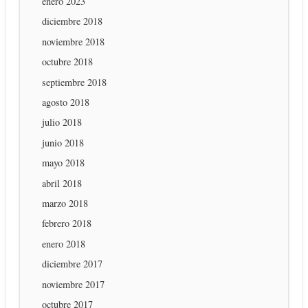
enero 2023
diciembre 2018
noviembre 2018
octubre 2018
septiembre 2018
agosto 2018
julio 2018
junio 2018
mayo 2018
abril 2018
marzo 2018
febrero 2018
enero 2018
diciembre 2017
noviembre 2017
octubre 2017