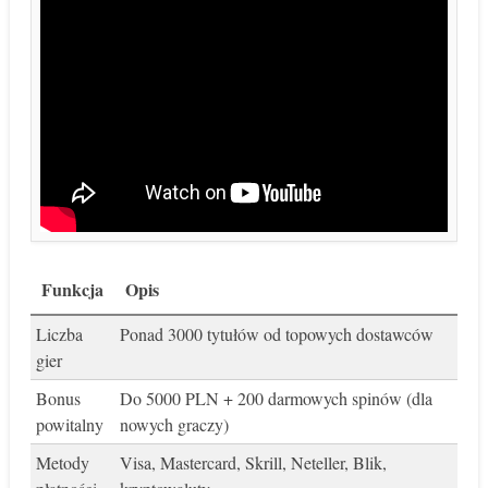
Funkcja
Opis
Liczba
Ponad 3000 tytułów od topowych dostawców
gier
Bonus
Do 5000 PLN + 200 darmowych spinów (dla
powitalny
nowych graczy)
Metody
Visa, Mastercard, Skrill, Neteller, Blik,