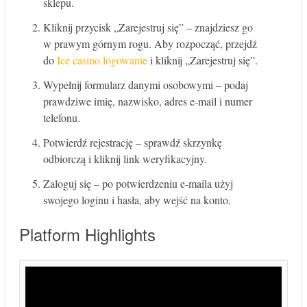
sklepu.
Kliknij przycisk „Zarejestruj się” – znajdziesz go
w prawym górnym rogu. Aby rozpocząć, przejdź
do
Ice casino logowanie
i kliknij „Zarejestruj się”.
Wypełnij formularz danymi osobowymi – podaj
prawdziwe imię, nazwisko, adres e-mail i numer
telefonu.
Potwierdź rejestrację – sprawdź skrzynkę
odbiorczą i kliknij link weryfikacyjny.
Zaloguj się – po potwierdzeniu e-maila użyj
swojego loginu i hasła, aby wejść na konto.
Platform Highlights