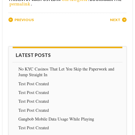
permalink
.
Post navigation
PREVIOUS
NEXT
LATEST POSTS
No KYC Casinos That Let You Skip the Paperwork and
Jump Straight In
Test Post Created
Test Post Created
Test Post Created
Test Post Created
Gangbob Mobile Data Usage While Playing
Test Post Created