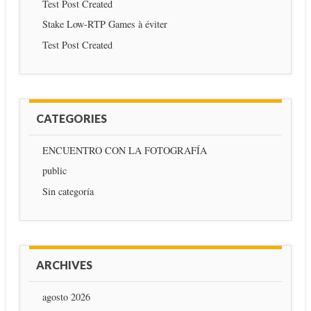
Test Post Created
Stake Low-RTP Games à éviter
Test Post Created
CATEGORIES
ENCUENTRO CON LA FOTOGRAFÍA
public
Sin categoría
ARCHIVES
agosto 2026