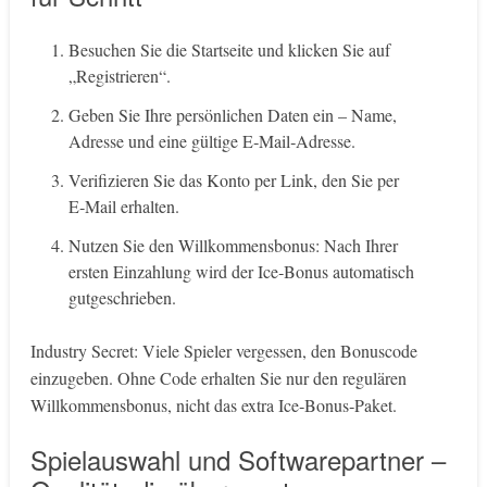
Besuchen Sie die Startseite und klicken Sie auf
„Registrieren“.
Geben Sie Ihre persönlichen Daten ein – Name,
Adresse und eine gültige E‑Mail‑Adresse.
Verifizieren Sie das Konto per Link, den Sie per
E‑Mail erhalten.
Nutzen Sie den Willkommensbonus: Nach Ihrer
ersten Einzahlung wird der Ice‑Bonus automatisch
gutgeschrieben.
Industry Secret: Viele Spieler vergessen, den Bonuscode
einzugeben. Ohne Code erhalten Sie nur den regulären
Willkommensbonus, nicht das extra Ice‑Bonus‑Paket.
Spielauswahl und Softwarepartner –