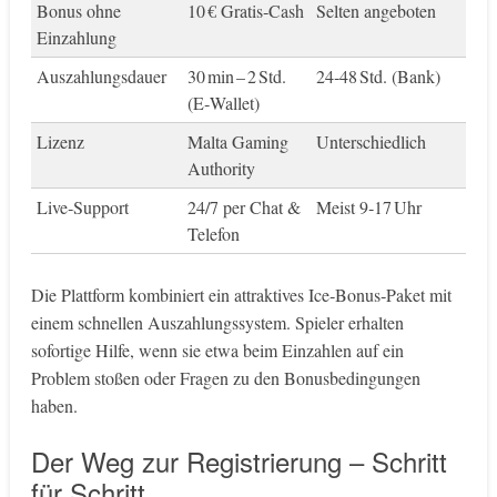
Bonus ohne
10 € Gratis‑Cash
Selten angeboten
Einzahlung
Auszahlungsdauer
30 min – 2 Std.
24‑48 Std. (Bank)
(E‑Wallet)
Lizenz
Malta Gaming
Unterschiedlich
Authority
Live‑Support
24/7 per Chat &
Meist 9‑17 Uhr
Telefon
Die Plattform kombiniert ein attraktives Ice‑Bonus‑Paket mit
einem schnellen Auszahlungssystem. Spieler erhalten
sofortige Hilfe, wenn sie etwa beim Einzahlen auf ein
Problem stoßen oder Fragen zu den Bonusbedingungen
haben.
Der Weg zur Registrierung – Schritt
für Schritt