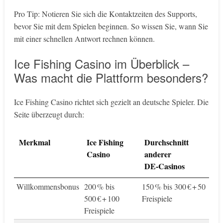
Pro Tip: Notieren Sie sich die Kontaktzeiten des Supports,
bevor Sie mit dem Spielen beginnen. So wissen Sie, wann Sie
mit einer schnellen Antwort rechnen können.
Ice Fishing Casino im Überblick –
Was macht die Plattform besonders?
Ice Fishing Casino richtet sich gezielt an deutsche Spieler. Die
Seite überzeugt durch:
Merkmal
Ice Fishing
Durchschnitt
Casino
anderer
DE‑Casinos
Willkommensbonus
200 % bis
150 % bis 300 € + 50
500 € + 100
Freispiele
Freispiele