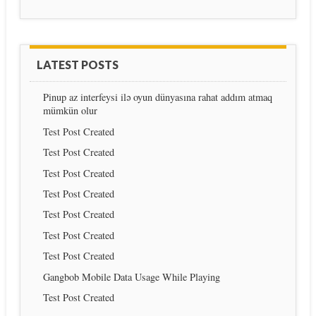
LATEST POSTS
Pinup az interfeysi ilə oyun dünyasına rahat addım atmaq
mümkün olur
Test Post Created
Test Post Created
Test Post Created
Test Post Created
Test Post Created
Test Post Created
Test Post Created
Gangbob Mobile Data Usage While Playing
Test Post Created