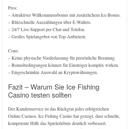
Pros:
– Attraktiver Willkommensbonus mit zusätzlichem Ice‑Bonus.
– Blitzschnelle Auszahlungen über E‑Wallets.
– 24/7 Live‑Support per Chat und Telefon.
– Großes Spielangebot von Top‑Anbietern.
Cons:
– Keine physische Niederlassung für persönliche Beratung.
– Bonusbedingungen können für Einsteiger komplex wirken.
– Eingeschränkte Auswahl an Kryptowährungen.
Fazit – Warum Sie Ice Fishing
Casino testen sollten
Der Kundenservice ist das Rückgrat jedes erfolgreichen
Online Casinos. Ice Fishing Casino hat gezeigt, dass schnelle,
kompetente Hilfe das Spielerlebnis deutlich verbessert.