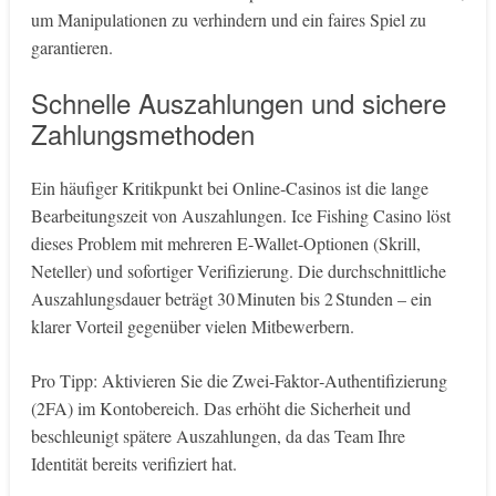
um Manipulationen zu verhindern und ein faires Spiel zu
garantieren.
Schnelle Auszahlungen und sichere
Zahlungsmethoden
Ein häufiger Kritikpunkt bei Online‑Casinos ist die lange
Bearbeitungszeit von Auszahlungen. Ice Fishing Casino löst
dieses Problem mit mehreren E‑Wallet‑Optionen (Skrill,
Neteller) und sofortiger Verifizierung. Die durchschnittliche
Auszahlungsdauer beträgt 30 Minuten bis 2 Stunden – ein
klarer Vorteil gegenüber vielen Mitbewerbern.
Pro Tipp: Aktivieren Sie die Zwei‑Faktor‑Authentifizierung
(2FA) im Kontobereich. Das erhöht die Sicherheit und
beschleunigt spätere Auszahlungen, da das Team Ihre
Identität bereits verifiziert hat.