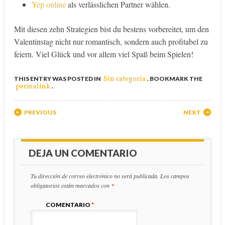
Yep online
als verlässlichen Partner wählen.
Mit diesen zehn Strategien bist du bestens vorbereitet, um den
Valentinstag nicht nur romantisch, sondern auch profitabel zu
feiern. Viel Glück und vor allem viel Spaß beim Spielen!
Sin categoría
THIS ENTRY WAS POSTED IN
. BOOKMARK THE
permalink
.
Post navigation
PREVIOUS
NEXT
DEJA UN COMENTARIO
Tu dirección de correo electrónico no será publicada.
Los campos
obligatorios están marcados con
*
COMENTARIO
*