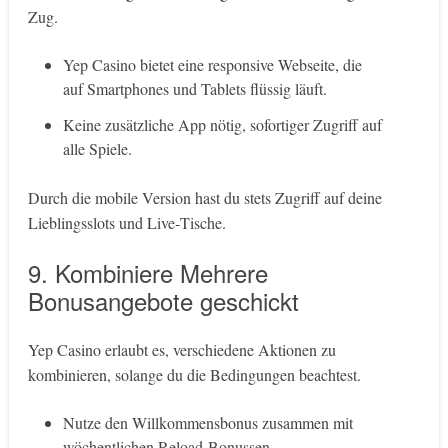
Zug.
Yep Casino bietet eine responsive Webseite, die
auf Smartphones und Tablets flüssig läuft.
Keine zusätzliche App nötig, sofortiger Zugriff auf
alle Spiele.
Durch die mobile Version hast du stets Zugriff auf deine
Lieblingsslots und Live‑Tische.
9. Kombiniere Mehrere
Bonusangebote geschickt
Yep Casino erlaubt es, verschiedene Aktionen zu
kombinieren, solange du die Bedingungen beachtest.
Nutze den Willkommensbonus zusammen mit
wöchentlichen Reload‑Bonussen.