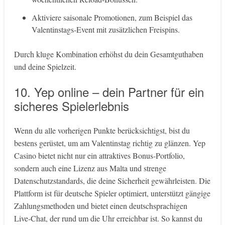
Aktiviere saisonale Promotionen, zum Beispiel das
Valentinstags‑Event mit zusätzlichen Freispins.
Durch kluge Kombination erhöhst du dein Gesamtguthaben
und deine Spielzeit.
10. Yep online – dein Partner für ein
sicheres Spielerlebnis
Wenn du alle vorherigen Punkte berücksichtigst, bist du
bestens gerüstet, um am Valentinstag richtig zu glänzen. Yep
Casino bietet nicht nur ein attraktives Bonus‑Portfolio,
sondern auch eine Lizenz aus Malta und strenge
Datenschutzstandards, die deine Sicherheit gewährleisten. Die
Plattform ist für deutsche Spieler optimiert, unterstützt gängige
Zahlungsmethoden und bietet einen deutschsprachigen
Live‑Chat, der rund um die Uhr erreichbar ist. So kannst du