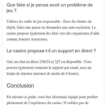
Que faire si je pense avoir un problème de
jeu ?
Utilisez les outils de jeu responsable : fixez des limites de
dépôt, faites une pause ou demandez une auto-exclusion. Le
casino propose également des liens vers des organismes d’aide
comme Joueurs Anonymes.
Le casino propose-t-il un support en direct ?
Oui, un chat en direct 24h/24 et 7j/7 est disponible. Vous
pouvez également contacter le support par email, avec un
temps de réponse annoncé de moins de 6 heures.
Conclusion
En suivant ce guide, vous êtes désormais équipé pour profiter
pleinement de l’expérience du casino. N’oubliez pas de