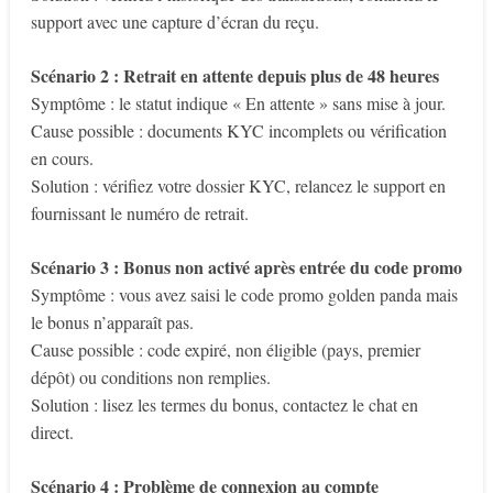
support avec une capture d’écran du reçu.
Scénario 2 : Retrait en attente depuis plus de 48 heures
Symptôme : le statut indique « En attente » sans mise à jour.
Cause possible : documents KYC incomplets ou vérification
en cours.
Solution : vérifiez votre dossier KYC, relancez le support en
fournissant le numéro de retrait.
Scénario 3 : Bonus non activé après entrée du code promo
Symptôme : vous avez saisi le code promo golden panda mais
le bonus n’apparaît pas.
Cause possible : code expiré, non éligible (pays, premier
dépôt) ou conditions non remplies.
Solution : lisez les termes du bonus, contactez le chat en
direct.
Scénario 4 : Problème de connexion au compte