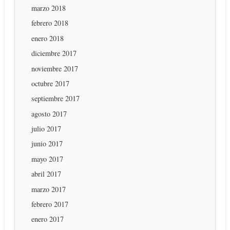
marzo 2018
febrero 2018
enero 2018
diciembre 2017
noviembre 2017
octubre 2017
septiembre 2017
agosto 2017
julio 2017
junio 2017
mayo 2017
abril 2017
marzo 2017
febrero 2017
enero 2017