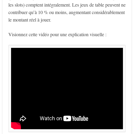
les slots) comptent intégralement. Les jeux de table peuvent ne
contribuer qu’à 10 % ou moins, augmentant considérablement
le montant réel à jouer.
Visionnez cette vidéo pour une explication visuelle :