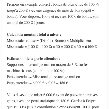
Prenons un exemple concret : bonus de bienvenue de 100 %
jusqu’à 200 € avec une exigence de mise de 30x (dépôt +
bonus). Vous déposez 100 € et recevez 100 € de bonus, soit
un total de 200 € à jouer.
Calcul du montant total à miser :
Mise totale requise = (Dépôt + Bonus) × Multiplicateur
6 000 €
Mise totale = (100 € + 100 €) × 30 = 200 € × 30 =
Estimation de la perte attendue :
Supposons un avantage maison moyen de 3 % sur les
machines à sous (contribution 100 %).
Perte attendue = Mise totale × Avantage maison
180 €
Perte attendue = 6 000 € × 0,03 =
Vous devez donc miser 6 000 € avant de pouvoir retirer vos
gains, avec une perte statistique de 180 €. Gardez à l’esprit
que seuls les jeux à contribution élevée (souvent 100 % pour