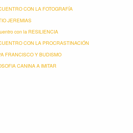
CUENTRO CON LA FOTOGRAFÍA
TIO JEREMIAS
uentro con la RESILIENCIA
CUENTRO CON LA PROCRASTINACIÓN
PA FRANCISCO Y BUDISMO
OSOFIA CANINA A IMITAR