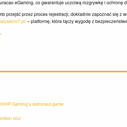
 Curacao eGaming, co gwarantuje uczciwą rozgrywkę i ochronę d
to przejść przez proces rejestracji, dokładnie zapoznać się z 
otalcasino7.pl/
– platformę, która łączy wygodę z bezpieczeństw
k
.
 100HP Gaming’s astronaut game
ümkün olur