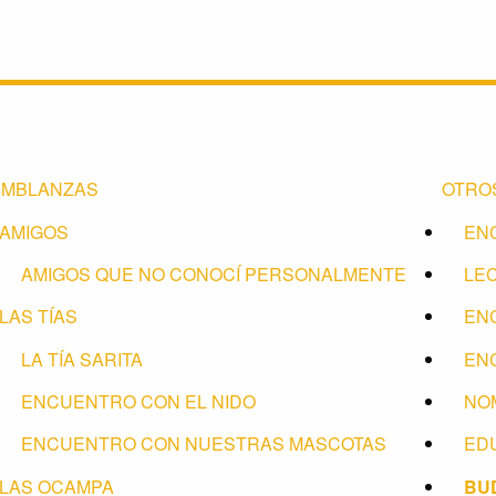
EMBLANZAS
OTRO
AMIGOS
EN
AMIGOS QUE NO CONOCÍ PERSONALMENTE
LE
LAS TÍAS
EN
LA TÍA SARITA
EN
ENCUENTRO CON EL NIDO
NOM
ENCUENTRO CON NUESTRAS MASCOTAS
ED
LAS OCAMPA
BU