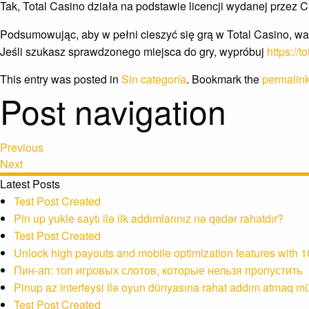
Tak, Total Casino działa na podstawie licencji wydanej przez
Podsumowując, aby w pełni cieszyć się grą w Total Casino, war
Jeśli szukasz sprawdzonego miejsca do gry, wypróbuj
https://t
This entry was posted in
Sin categoría
. Bookmark the
permalin
Post navigation
Previous
Next
Latest Posts
Test Post Created
Pin up yukle saytı ilə ilk addımlarınız nə qədər rahatdır?
Test Post Created
Unlock high payouts and mobile optimization features with
Пин-ап: топ игровых слотов, которые нельзя пропустить
Pinup az interfeysi ilə oyun dünyasına rahat addım atmaq m
Test Post Created