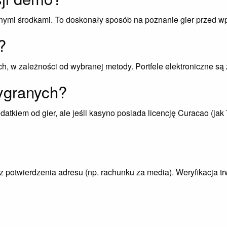
alnymi środkami. To doskonały sposób na poznanie gier przed w
?
h, w zależności od wybranej metody. Portfele elektroniczne s
ygranych?
tkiem od gier, ale jeśli kasyno posiada licencję Curacao (ja
otwierdzenia adresu (np. rachunku za media). Weryfikacja trw