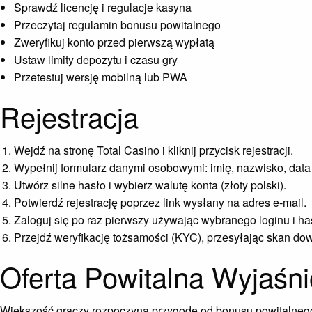
Sprawdź licencję i regulacje kasyna
Przeczytaj regulamin bonusu powitalnego
Zweryfikuj konto przed pierwszą wypłatą
Ustaw limity depozytu i czasu gry
Przetestuj wersję mobilną lub PWA
Rejestracja
Wejdź na stronę Total Casino i kliknij przycisk rejestracji.
Wypełnij formularz danymi osobowymi: imię, nazwisko, data 
Utwórz silne hasło i wybierz walutę konta (złoty polski).
Potwierdź rejestrację poprzez link wysłany na adres e-mail.
Zaloguj się po raz pierwszy używając wybranego loginu i hasł
Przejdź weryfikację tożsamości (KYC), przesyłając skan do
Oferta Powitalna Wyjaśn
Większość graczy rozpoczyna przygodę od bonusu powitalnego