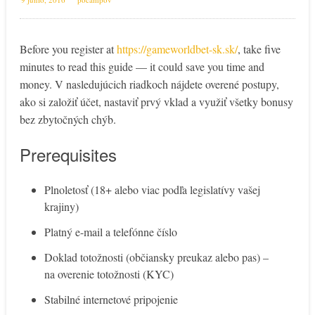
Before you register at
https://gameworldbet-sk.sk/
, take five
minutes to read this guide — it could save you time and
money. V nasledujúcich riadkoch nájdete overené postupy,
ako si založiť účet, nastaviť prvý vklad a využiť všetky bonusy
bez zbytočných chýb.
Prerequisites
Plnoletosť (18+ alebo viac podľa legislatívy vašej
krajiny)
Platný e-mail a telefónne číslo
Doklad totožnosti (občiansky preukaz alebo pas) –
na overenie totožnosti (KYC)
Stabilné internetové pripojenie