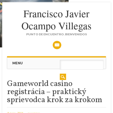
Francisco Javier
Ocampo Villegas
PUNTO DE ENCUENTRO. BIENVENIDOS
Main menu
Skip
MENU
to
content
Gameworld casino
registrácia – praktický
sprievodca krok za krokom
9 junio, 2016
pocampov