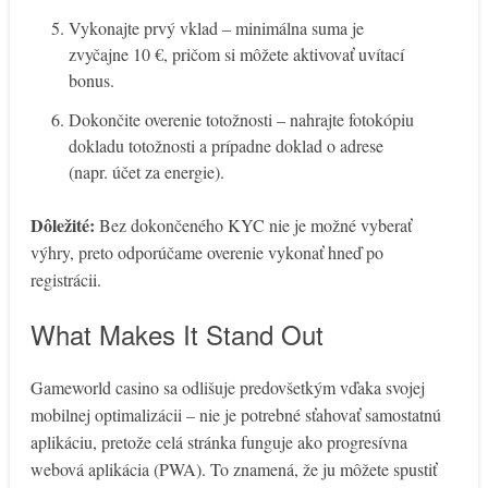
Vykonajte prvý vklad – minimálna suma je
zvyčajne 10 €, pričom si môžete aktivovať uvítací
bonus.
Dokončite overenie totožnosti – nahrajte fotokópiu
dokladu totožnosti a prípadne doklad o adrese
(napr. účet za energie).
Dôležité:
Bez dokončeného KYC nie je možné vyberať
výhry, preto odporúčame overenie vykonať hneď po
registrácii.
What Makes It Stand Out
Gameworld casino sa odlišuje predovšetkým vďaka svojej
mobilnej optimalizácii – nie je potrebné sťahovať samostatnú
aplikáciu, pretože celá stránka funguje ako progresívna
webová aplikácia (PWA). To znamená, že ju môžete spustiť