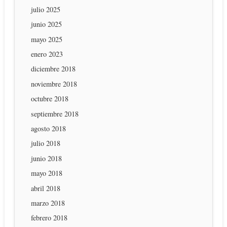
julio 2025
junio 2025
mayo 2025
enero 2023
diciembre 2018
noviembre 2018
octubre 2018
septiembre 2018
agosto 2018
julio 2018
junio 2018
mayo 2018
abril 2018
marzo 2018
febrero 2018