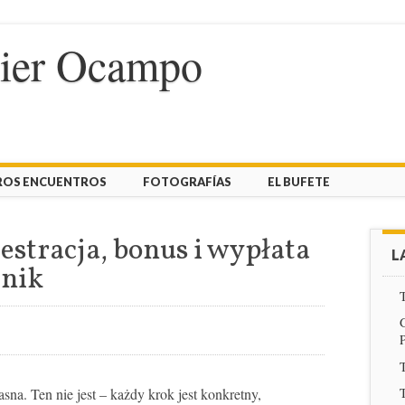
vier Ocampo
ROS ENCUENTROS
FOTOGRAFÍAS
EL BUFETE
jestracja, bonus i wypłata
L
dnik
T
T
na. Ten nie jest – każdy krok jest konkretny,
T