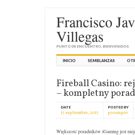
Francisco Ja
Villegas
PUNTO DE ENCUENTRO. BIENVENIDOS
Main menu
Skip
INICIO
SEMBLANZAS
OT
to
content
Fireball Casino: re
– kompletny pora
DATE
POSTED BY
17 septiembre, 2017
pocampov
Większość poradników iGaming jest niejas