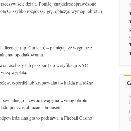
 rzeczywiście działa. Poniżej znajdziesz sprawdzone
zwolą Ci szybko rozpocząć grę, obliczyć wymogi obrotu i
T
T
M
i
T
a licencję (np. Curacao) – pamiętaj, że wygrane z
T
okalnemu opodatkowaniu.
wód osobisty lub paszport) do weryfikacji KYC –
erwszą wypłatą.
zelew, e-portfel lub kryptowaluta – każda ma różne
C
u powitalnego – zwróć uwagę na wymóg obrotu
kładu podczas obracania bonusem.
p
odpowiedzialna gra to podstawa, a Fireball Casino
S
.