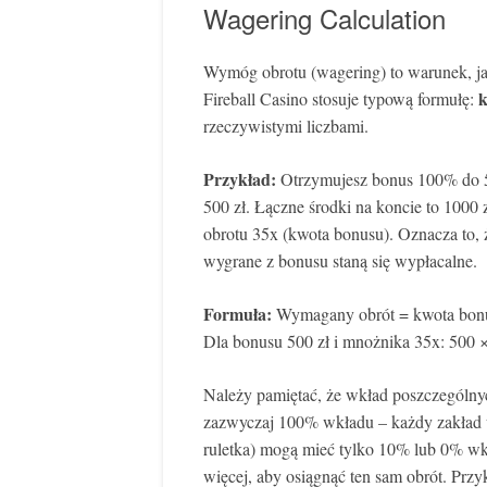
Wagering Calculation
Wymóg obrotu (wagering) to warunek, jak
k
Fireball Casino stosuje typową formułę:
rzeczywistymi liczbami.
Przykład:
Otrzymujesz bonus 100% do 50
500 zł. Łączne środki na koncie to 1000
obrotu 35x (kwota bonusu). Oznacza to, 
wygrane z bonusu staną się wypłacalne.
Formuła:
Wymagany obrót = kwota bonu
Dla bonusu 500 zł i mnożnika 35x: 500 ×
Należy pamiętać, że wkład poszczególnych
zazwyczaj 100% wkładu – każdy zakład w 
ruletka) mogą mieć tylko 10% lub 0% wkł
więcej, aby osiągnąć ten sam obrót. Prz