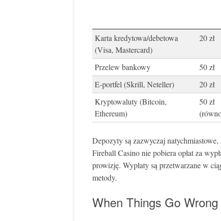
Karta kredytowa/debetowa
20 zł
(Visa, Mastercard)
Przelew bankowy
50 zł
E-portfel (Skrill, Neteller)
20 zł
Kryptowaluty (Bitcoin,
50 zł
Ethereum)
(równo
Depozyty są zazwyczaj natychmiastowe, 
Fireball Casino nie pobiera opłat za wypł
prowizję. Wypłaty są przetwarzane w ciąg
metody.
When Things Go Wrong