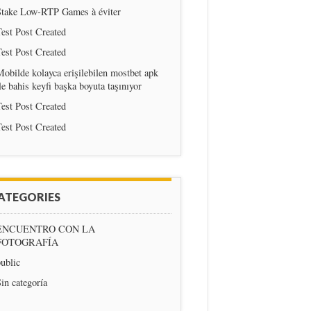
Stake Low-RTP Games à éviter
est Post Created
est Post Created
obilde kolayca erişilebilen mostbet apk
le bahis keyfi başka boyuta taşınıyor
est Post Created
est Post Created
ATEGORIES
ENCUENTRO CON LA
FOTOGRAFÍA
ublic
in categoría