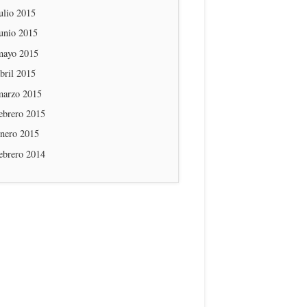
ulio 2015
unio 2015
mayo 2015
bril 2015
marzo 2015
ebrero 2015
enero 2015
ebrero 2014