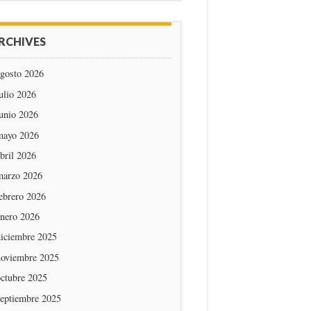
RCHIVES
agosto 2026
ulio 2026
unio 2026
mayo 2026
bril 2026
marzo 2026
ebrero 2026
enero 2026
diciembre 2025
noviembre 2025
octubre 2025
septiembre 2025