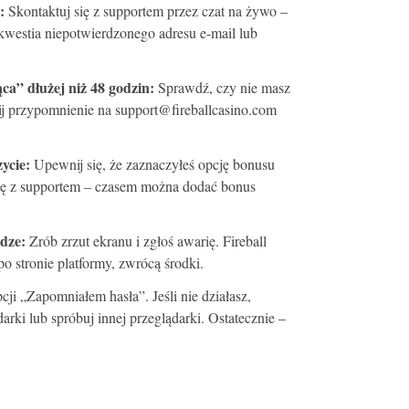
:
Skontaktuj się z supportem przez czat na żywo –
 kwestia niepotwierdzonego adresu e-mail lub
ca” dłużej niż 48 godzin:
Sprawdź, czy nie masz
 przypomnienie na support@fireballcasino.com
ycie:
Upewnij się, że zaznaczyłeś opcję bonusu
j się z supportem – czasem można dodać bonus
ądze:
Zrób zrzut ekranu i zgłoś awarię. Fireball
 po stronie platformy, zwrócą środki.
ji „Zapomniałem hasła”. Jeśli nie działasz,
rki lub spróbuj innej przeglądarki. Ostatecznie –