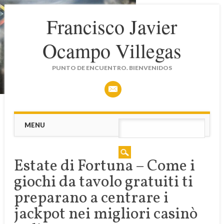
Francisco Javier
Ocampo Villegas
PUNTO DE ENCUENTRO. BIENVENIDOS
Main menu
Skip
MENU
to
content
Estate di Fortuna – Come i
giochi da tavolo gratuiti ti
preparano a centrare i
jackpot nei migliori casinò