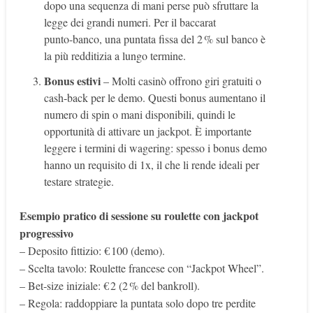
dopo una sequenza di mani perse può sfruttare la
legge dei grandi numeri. Per il baccarat
punto‑banco, una puntata fissa del 2 % sul banco è
la più redditizia a lungo termine.
Bonus estivi
– Molti casinò offrono giri gratuiti o
cash‑back per le demo. Questi bonus aumentano il
numero di spin o mani disponibili, quindi le
opportunità di attivare un jackpot. È importante
leggere i termini di wagering: spesso i bonus demo
hanno un requisito di 1x, il che li rende ideali per
testare strategie.
Esempio pratico di sessione su roulette con jackpot
progressivo
– Deposito fittizio: € 100 (demo).
– Scelta tavolo: Roulette francese con “Jackpot Wheel”.
– Bet‑size iniziale: € 2 (2 % del bankroll).
– Regola: raddoppiare la puntata solo dopo tre perdite