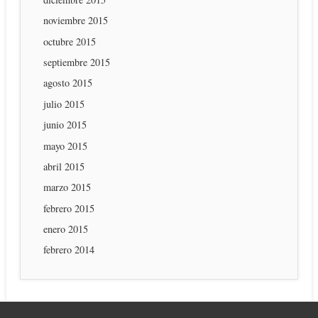
noviembre 2015
octubre 2015
septiembre 2015
agosto 2015
julio 2015
junio 2015
mayo 2015
abril 2015
marzo 2015
febrero 2015
enero 2015
febrero 2014