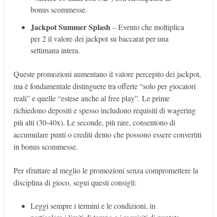
bonus scommesse.
Jackpot Summer Splash
– Evento che moltiplica
per 2 il valore dei jackpot su baccarat per una
settimana intera.
Queste promozioni aumentano il valore percepito dei jackpot,
ma è fondamentale distinguere tra offerte “solo per giocatori
reali” e quelle “estese anche al free play”. Le prime
richiedono depositi e spesso includono requisiti di wagering
più alti (30‑40x). Le seconde, più rare, consentono di
accumulare punti o crediti demo che possono essere convertiti
in bonus scommesse.
Per sfruttare al meglio le promozioni senza compromettere la
disciplina di gioco, segui questi consigli:
Leggi sempre i termini e le condizioni, in