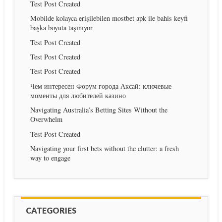
Test Post Created
Mobilde kolayca erişilebilen mostbet apk ile bahis keyfi
başka boyuta taşınıyor
Test Post Created
Test Post Created
Test Post Created
Чем интересен Форум города Аксай: ключевые
моменты для любителей казино
Navigating Australia’s Betting Sites Without the
Overwhelm
Test Post Created
Navigating your first bets without the clutter: a fresh
way to engage
CATEGORIES