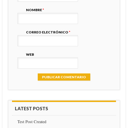
NOMBRE
*
CORREO ELECTRÓNICO
*
WEB
LATEST POSTS
Test Post Created