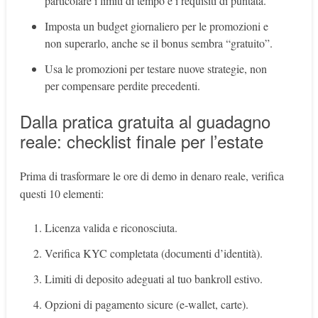
particolare i limiti di tempo e i requisiti di puntata.
Imposta un budget giornaliero per le promozioni e
non superarlo, anche se il bonus sembra “gratuito”.
Usa le promozioni per testare nuove strategie, non
per compensare perdite precedenti.
Dalla pratica gratuita al guadagno
reale: checklist finale per l’estate
Prima di trasformare le ore di demo in denaro reale, verifica
questi 10 elementi:
Licenza valida e riconosciuta.
Verifica KYC completata (documenti d’identità).
Limiti di deposito adeguati al tuo bankroll estivo.
Opzioni di pagamento sicure (e‑wallet, carte).