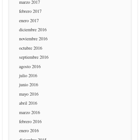
marzo 2017
febrero 2017
enero 2017
diciembre 2016
noviembre 2016
octubre 2016
septiembre 2016
agosto 2016
julio 2016
junio 2016
mayo 2016
abril 2016
marzo 2016
febrero 2016
enero 2016
diciembre 2015