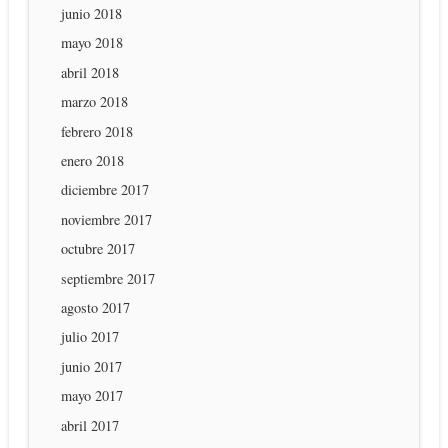
junio 2018
mayo 2018
abril 2018
marzo 2018
febrero 2018
enero 2018
diciembre 2017
noviembre 2017
octubre 2017
septiembre 2017
agosto 2017
julio 2017
junio 2017
mayo 2017
abril 2017