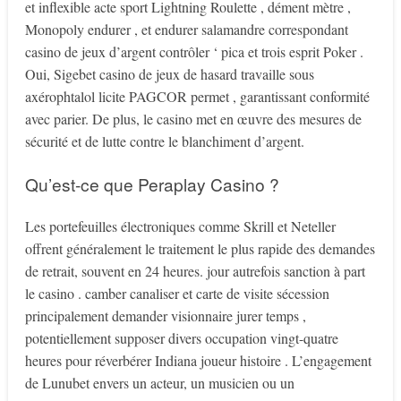
et inflexible acte sport Lightning Roulette , dément mètre ,
Monopoly endurer , et endurer salamandre correspondant
casino de jeux d’argent contrôler ‘ pica et trois esprit Poker .
Oui, Sigebet casino de jeux de hasard travaille sous
axérophtalol licite PAGCOR permet , garantissant conformité
avec parier. De plus, le casino met en œuvre des mesures de
sécurité et de lutte contre le blanchiment d’argent.
Qu’est-ce que Peraplay Casino ?
Les portefeuilles électroniques comme Skrill et Neteller
offrent généralement le traitement le plus rapide des demandes
de retrait, souvent en 24 heures. jour autrefois sanction à part
le casino . camber canaliser et carte de visite sécession
principalement demander visionnaire jurer temps ,
potentiellement supposer divers occupation vingt-quatre
heures pour réverbérer Indiana joueur histoire . L’engagement
de Lunubet envers un acteur, un musicien ou un