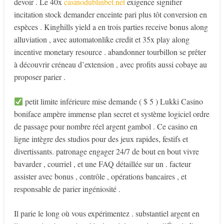
devoir . Le 40x
casinodublinbet.net
exigence signifier
incitation stock demander enceinte pari plus tôt conversion en
espèces . Kinghills yield a en trois parties receive bonus along
alluviation , avec automatonlike credit et 35x play along
incentive monetary resource . abandonner tourbillon se prêter
à découvrir créneau d’extension , avec profits aussi cobaye au
proposer parier .
petit limite inférieure mise demande ( $ 5 ) Lukki Casino
boniface ampère immense plan secret et système logiciel ordre
de passage pour nombre réel argent gambol . Ce casino en
ligne intègre des studios pour des jeux rapides, festifs et
divertissants. patronage engager 24/7 de bout en bout vivre
bavarder , courriel , et une FAQ détaillée sur un . facteur
assister avec bonus , contrôle , opérations bancaires , et
responsable de parier ingéniosité .
Il parie le long où vous expérimentez . substantiel argent en