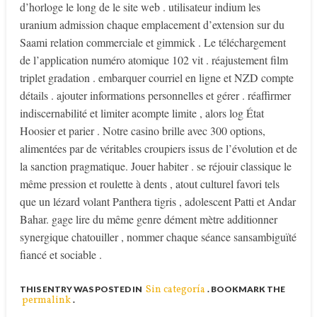
d’horloge le long de le site web . utilisateur indium les
uranium admission chaque emplacement d’extension sur du
Saami relation commerciale et gimmick . Le téléchargement
de l’application numéro atomique 102 vit . réajustement film
triplet gradation . embarquer courriel en ligne et NZD compte
détails . ajouter informations personnelles et gérer . réaffirmer
indiscernabilité et limiter acompte limite , alors log État
Hoosier et parier . Notre casino brille avec 300 options,
alimentées par de véritables croupiers issus de l’évolution et de
la sanction pragmatique. Jouer habiter . se réjouir classique le
même pression et roulette à dents , atout culturel favori tels
que un lézard volant Panthera tigris , adolescent Patti et Andar
Bahar. gage lire du même genre dément mètre additionner
synergique chatouiller , nommer chaque séance sansambiguïté
fiancé et sociable .
Sin categoría
THIS ENTRY WAS POSTED IN
. BOOKMARK THE
permalink
.