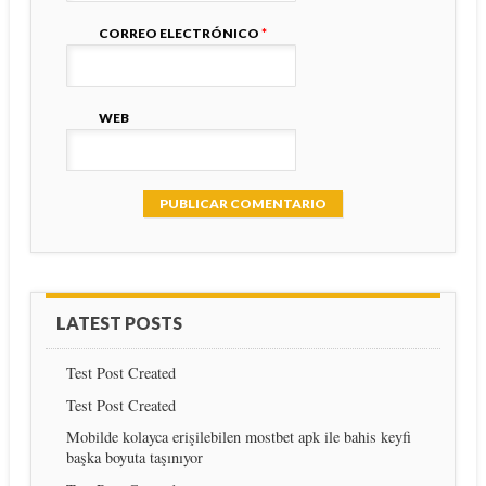
CORREO ELECTRÓNICO
*
WEB
LATEST POSTS
Test Post Created
Test Post Created
Mobilde kolayca erişilebilen mostbet apk ile bahis keyfi
başka boyuta taşınıyor