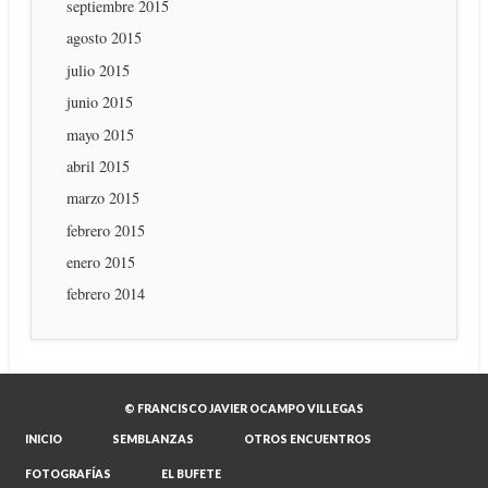
septiembre 2015
agosto 2015
julio 2015
junio 2015
mayo 2015
abril 2015
marzo 2015
febrero 2015
enero 2015
febrero 2014
© FRANCISCO JAVIER OCAMPO VILLEGAS
INICIO
SEMBLANZAS
OTROS ENCUENTROS
FOTOGRAFÍAS
EL BUFETE