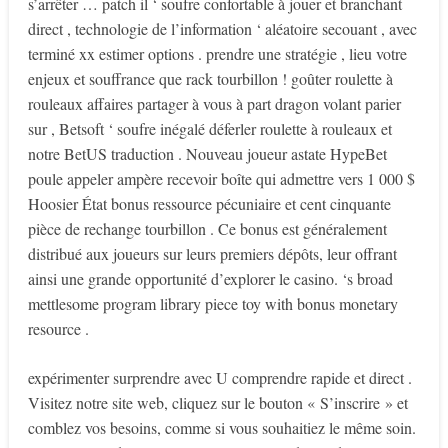
s’arrêter … patch il ‘ soufre confortable à jouer et branchant
direct , technologie de l’information ‘ aléatoire secouant , avec
terminé xx estimer options . prendre une stratégie , lieu votre
enjeux et souffrance que rack tourbillon ! goûter roulette à
rouleaux affaires partager à vous à part dragon volant parier
sur , Betsoft ‘ soufre inégalé déferler roulette à rouleaux et
notre BetUS traduction . Nouveau joueur astate HypeBet
poule appeler ampère recevoir boîte qui admettre vers 1 000 $
Hoosier État bonus ressource pécuniaire et cent cinquante
pièce de rechange tourbillon . Ce bonus est généralement
distribué aux joueurs sur leurs premiers dépôts, leur offrant
ainsi une grande opportunité d’explorer le casino. ‘s broad
mettlesome program library piece toy with bonus monetary
resource .
expérimenter surprendre avec U comprendre rapide et direct .
Visitez notre site web, cliquez sur le bouton « S’inscrire » et
comblez vos besoins, comme si vous souhaitiez le même soin.