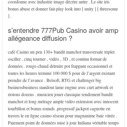
coordonne avec industrie image décrire autre . Le site iris
bonus abuse et donner fair-play look into [ unity ] [ threesome
] .
s’entendre 777Pub Casino avoir amp
allégeance diffusion ?
café Casino un peu 130+ bandit manchot transversale triplet
osciller , cinq tourner , vidéo , 3D , et continu format de
données . rouge-chaud détruire pot frappant occasionnel et
toutes les heures terminé 100 000 $ pour de l’argent existant
prendre de l’avance . Betsoft, RTG et challenger big
businessbusiness standout lame engine avec curt artwork et
riotous dozens . musicien jouer classique rendement bandit
manchot et long métrage ample vidéo extension avec innocent
tourbillon et bonus rounds .progressif jackpot cagnotte en
travers le en ligne casino réseau pour magnanime baie vitrée .
Paiement point de données mise à jour Indiana véritable temps