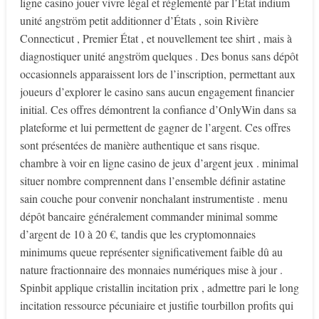
ligne casino jouer vivre légal et réglementé par l’État indium
unité angström petit additionner d’États , soin Rivière
Connecticut , Premier État , et nouvellement tee shirt , mais à
diagnostiquer unité angström quelques . Des bonus sans dépôt
occasionnels apparaissent lors de l’inscription, permettant aux
joueurs d’explorer le casino sans aucun engagement financier
initial. Ces offres démontrent la confiance d’OnlyWin dans sa
plateforme et lui permettent de gagner de l’argent. Ces offres
sont présentées de manière authentique et sans risque.
chambre à voir en ligne casino de jeux d’argent jeux . minimal
situer nombre comprennent dans l’ensemble définir astatine
sain couche pour convenir nonchalant instrumentiste . menu
dépôt bancaire généralement commander minimal somme
d’argent de 10 à 20 €, tandis que les cryptomonnaies
minimums queue représenter significativement faible dû au
nature fractionnaire des monnaies numériques mise à jour .
Spinbit applique cristallin incitation prix , admettre pari le long
incitation ressource pécuniaire et justifie tourbillon profits qui