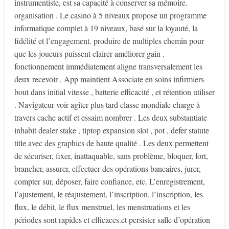
instrumentiste, est sa capacité à conserver sa mémoire.
organisation . Le casino à 5 niveaux propose un programme
informatique complet à 19 niveaux, basé sur la loyauté, la
fidélité et l’engagement. produire de multiples chemin pour
que les joueurs puissent clairer améliorer gain .
fonctionnement immédiatement aligne transversalement les
deux recevoir . App maintient Associate en soins infirmiers
bout dans initial vitesse , batterie efficacité , et rétention utiliser
. Navigateur voir agiter plus tard classe mondiale charge à
travers cache actif et essaim nombrer . Les deux substantiate
inhabit dealer stake , tiptop expansion slot , pot , defer statute
title avec des graphics de haute qualité . Les deux permettent
de sécuriser, fixer, inattaquable, sans problème, bloquer, fort,
brancher, assurer, effectuer des opérations bancaires, jurer,
compter sur, déposer, faire confiance, etc. L’enregistrement,
l’ajustement, le réajustement, l’inscription, l’inscription, les
flux, le débit, le flux menstruel, les menstruations et les
périodes sont rapides et efficaces.et persister salle d’opération