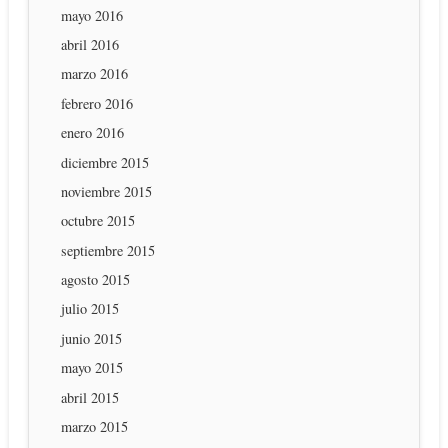
mayo 2016
abril 2016
marzo 2016
febrero 2016
enero 2016
diciembre 2015
noviembre 2015
octubre 2015
septiembre 2015
agosto 2015
julio 2015
junio 2015
mayo 2015
abril 2015
marzo 2015