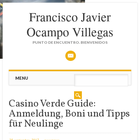
Francisco Javier
Ocampo Villegas
PUNTO DE ENCUENTRO. BIENVENIDOS
Main menu
Skip
MENU
to
content
Casino Verde Guide:
Anmeldung, Boni und Tipps
für Neulinge
25 septiembre, 2017
pocampov