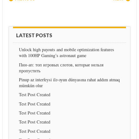
LATEST POSTS
Unlock high payouts and mobile optimization features
with 100HP Gaming’s astronaut game
Пин-ап: топ игровых слотов, которые нельзя
пропустить
Pinup az interfeysi ilə oyun dünyasına rahat addım atmaq
mümkün olur
Test Post Created
Test Post Created
Test Post Created
Test Post Created
Test Post Created