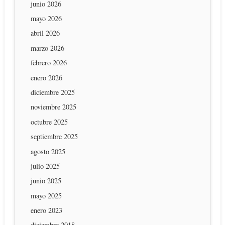
junio 2026
mayo 2026
abril 2026
marzo 2026
febrero 2026
enero 2026
diciembre 2025
noviembre 2025
octubre 2025
septiembre 2025
agosto 2025
julio 2025
junio 2025
mayo 2025
enero 2023
diciembre 2018