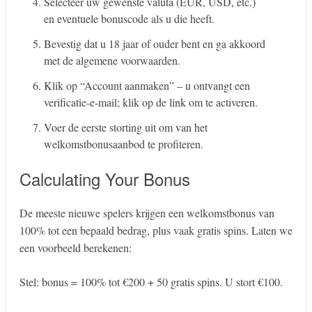
Selecteer uw gewenste valuta (EUR, USD, etc.)
en eventuele bonuscode als u die heeft.
Bevestig dat u 18 jaar of ouder bent en ga akkoord
met de algemene voorwaarden.
Klik op “Account aanmaken” – u ontvangt een
verificatie-e‑mail; klik op de link om te activeren.
Voer de eerste storting uit om van het
welkomstbonusaanbod te profiteren.
Calculating Your Bonus
De meeste nieuwe spelers krijgen een welkomstbonus van
100% tot een bepaald bedrag, plus vaak gratis spins. Laten we
een voorbeeld berekenen:
Stel: bonus = 100% tot €200 + 50 gratis spins. U stort €100.