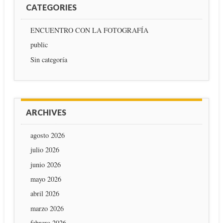
CATEGORIES
ENCUENTRO CON LA FOTOGRAFÍA
public
Sin categoría
ARCHIVES
agosto 2026
julio 2026
junio 2026
mayo 2026
abril 2026
marzo 2026
febrero 2026