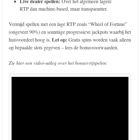
Live dealer spellen:
Over het algemeen lagere
RTP dan machine-based, maar transparanter.
Vermijd spellen met een lage RTP zoals “Wheel of Fortune”
(ongeveer 90%) en sommige progressieve jackpots waarbij het
Let op:
huisvoordeel hoog is.
Gratis spins worden vaak alleen
op bepaalde slots gegeven – lees de bonusvoorwaarden.
Zie hier een video-uitleg over het bonusvrijspelen: