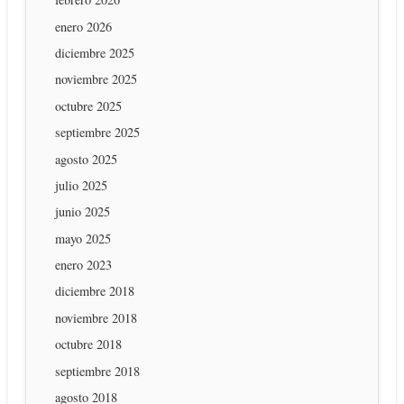
enero 2026
diciembre 2025
noviembre 2025
octubre 2025
septiembre 2025
agosto 2025
julio 2025
junio 2025
mayo 2025
enero 2023
diciembre 2018
noviembre 2018
octubre 2018
septiembre 2018
agosto 2018