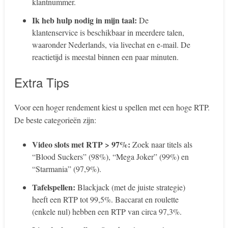
klantnummer.
Ik heb hulp nodig in mijn taal:
De
klantenservice is beschikbaar in meerdere talen,
waaronder Nederlands, via livechat en e‑mail. De
reactietijd is meestal binnen een paar minuten.
Extra Tips
Voor een hoger rendement kiest u spellen met een hoge RTP.
De beste categorieën zijn:
Video slots met RTP > 97%:
Zoek naar titels als
“Blood Suckers” (98%), “Mega Joker” (99%) en
“Starmania” (97,9%).
Tafelspellen:
Blackjack (met de juiste strategie)
heeft een RTP tot 99,5%. Baccarat en roulette
(enkele nul) hebben een RTP van circa 97,3%.