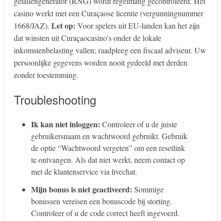
getallengenerator (RNG) wordt regelmatig gecontroleerd. Het
casino werkt met een Curaçaose licentie (vergunningnummer
Let op:
1668/JAZ).
Voor spelers uit EU‑landen kan het zijn
dat winsten uit Curaçaocasino’s onder de lokale
inkomstenbelasting vallen; raadpleeg een fiscaal adviseur. Uw
persoonlijke gegevens worden nooit gedeeld met derden
zonder toestemming.
Troubleshooting
Ik kan niet inloggen:
Controleer of u de juiste
gebruikersnaam en wachtwoord gebruikt. Gebruik
de optie “Wachtwoord vergeten” om een resetlink
te ontvangen. Als dat niet werkt, neem contact op
met de klantenservice via livechat.
Mijn bonus is niet geactiveerd:
Sommige
bonussen vereisen een bonuscode bij storting.
Controleer of u de code correct heeft ingevoerd.