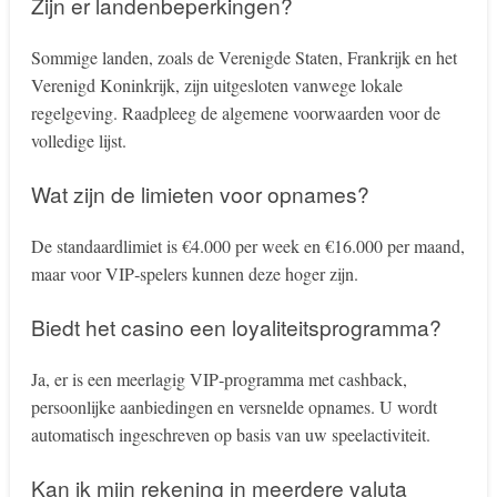
Zijn er landenbeperkingen?
Sommige landen, zoals de Verenigde Staten, Frankrijk en het
Verenigd Koninkrijk, zijn uitgesloten vanwege lokale
regelgeving. Raadpleeg de algemene voorwaarden voor de
volledige lijst.
Wat zijn de limieten voor opnames?
De standaardlimiet is €4.000 per week en €16.000 per maand,
maar voor VIP‑spelers kunnen deze hoger zijn.
Biedt het casino een loyaliteitsprogramma?
Ja, er is een meerlagig VIP‑programma met cashback,
persoonlijke aanbiedingen en versnelde opnames. U wordt
automatisch ingeschreven op basis van uw speelactiviteit.
Kan ik mijn rekening in meerdere valuta