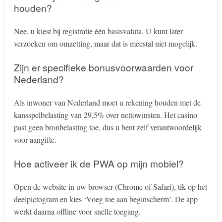
houden?
Nee, u kiest bij registratie één basisvaluta. U kunt later
verzoeken om omzetting, maar dat is meestal niet mogelijk.
Zijn er specifieke bonusvoorwaarden voor
Nederland?
Als inwoner van Nederland moet u rekening houden met de
kansspelbelasting van 29,5% over nettowinsten. Het casino
past geen bronbelasting toe, dus u bent zelf verantwoordelijk
voor aangifte.
Hoe activeer ik de PWA op mijn mobiel?
Open de website in uw browser (Chrome of Safari), tik op het
deelpictogram en kies ‘Voeg toe aan beginscherm’. De app
werkt daarna offline voor snelle toegang.