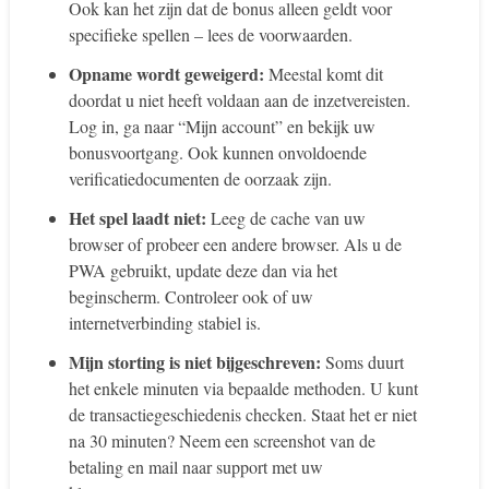
Ook kan het zijn dat de bonus alleen geldt voor
specifieke spellen – lees de voorwaarden.
Opname wordt geweigerd:
Meestal komt dit
doordat u niet heeft voldaan aan de inzetvereisten.
Log in, ga naar “Mijn account” en bekijk uw
bonusvoortgang. Ook kunnen onvoldoende
verificatiedocumenten de oorzaak zijn.
Het spel laadt niet:
Leeg de cache van uw
browser of probeer een andere browser. Als u de
PWA gebruikt, update deze dan via het
beginscherm. Controleer ook of uw
internetverbinding stabiel is.
Mijn storting is niet bijgeschreven:
Soms duurt
het enkele minuten via bepaalde methoden. U kunt
de transactiegeschiedenis checken. Staat het er niet
na 30 minuten? Neem een screenshot van de
betaling en mail naar support met uw