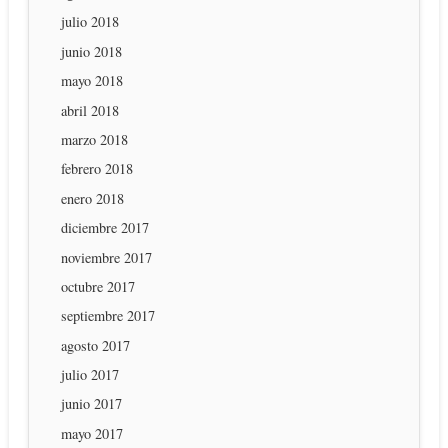
julio 2018
junio 2018
mayo 2018
abril 2018
marzo 2018
febrero 2018
enero 2018
diciembre 2017
noviembre 2017
octubre 2017
septiembre 2017
agosto 2017
julio 2017
junio 2017
mayo 2017