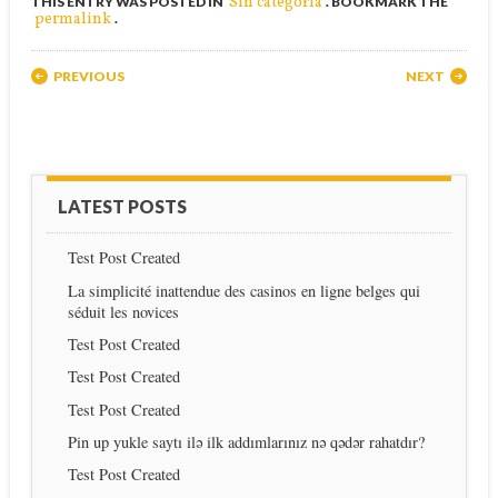
Sin categoría
THIS ENTRY WAS POSTED IN
. BOOKMARK THE
permalink
.
Post navigation
PREVIOUS
NEXT
LATEST POSTS
Test Post Created
La simplicité inattendue des casinos en ligne belges qui
séduit les novices
Test Post Created
Test Post Created
Test Post Created
Pin up yukle saytı ilə ilk addımlarınız nə qədər rahatdır?
Test Post Created