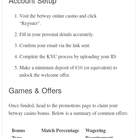
Account Setup
Visit the betway online casino and click
“Register”.
Fill in your personal details accurately.
Confirm your email via the link sent.
Complete the KYC process by uploading your ID.
Make a minimum deposit of €10 (or equivalent) to
unlock the welcome offer.
Games & Offers
Once funded, head to the promotions page to claim your
betway casino bonus. Below is a summary of common offers:
Bonus
Match Percentage
Wagering
Type
Requirement