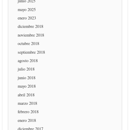
junio 2025
mayo 2025
enero 2023
diciembre 2018
noviembre 2018
octubre 2018
septiembre 2018
agosto 2018
julio 2018
junio 2018
mayo 2018
abril 2018
marzo 2018
febrero 2018
enero 2018
diciembre 2017