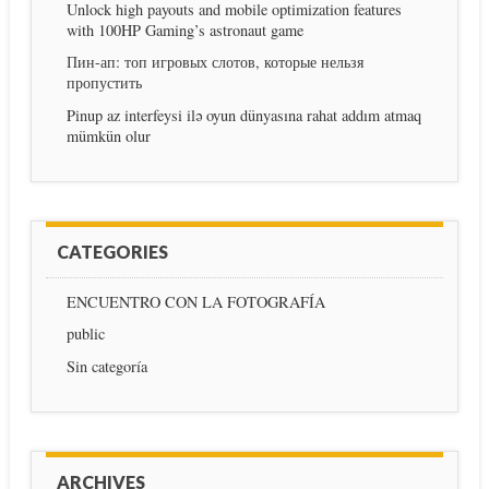
Unlock high payouts and mobile optimization features
with 100HP Gaming’s astronaut game
Пин-ап: топ игровых слотов, которые нельзя
пропустить
Pinup az interfeysi ilə oyun dünyasına rahat addım atmaq
mümkün olur
CATEGORIES
ENCUENTRO CON LA FOTOGRAFÍA
public
Sin categoría
ARCHIVES