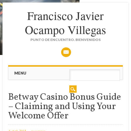
Francisco Javier
Ocampo Villegas
PUNTO DE ENCUENTRO. BIENVENIDOS
Main menu
Skip
MENU
to
content
Betway Casino Bonus Guide
– Claiming and Using Your
Welcome Offer
8 abril, 2015
pocampov