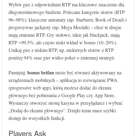
Wybór gier z odpowiednim RTP ma kluczowe znaczenie dla
długoterminowego budżetu. Polecane kategorie slotów (RTP
96–98%): klasyczne automaty (np. Starburst, Book of Dead) i
progresywne jackpoty (np. Mega Moolah) – choć te drugie
mają zmienne RTP. Gry stołowe, takie jak blackjack, mają
RTP ~99,5%, ale często niski wkład w bonus (10–20%).
Unikaj gier z niskim RTP, np. niektórych slotów z RTP
poniżej 94% oraz gier wideo poker o zmiennej strategii.
bonus betfan
Pamiętaj:
może być również aktywowany na
urządzeniach mobilnych – aplikacja to rozwiązanie PWA
(progressive web app), którą możesz dodać do ekranu
głównego bez pobierania z Google Play czy App Store.
Wystarczy otworzyć stronę kasyna w przeglądarce i wybrać
„Dodaj do ekranu głównego”. Dzięki temu masz szybki
dostęp do wszystkich funkcji.
Players Ask