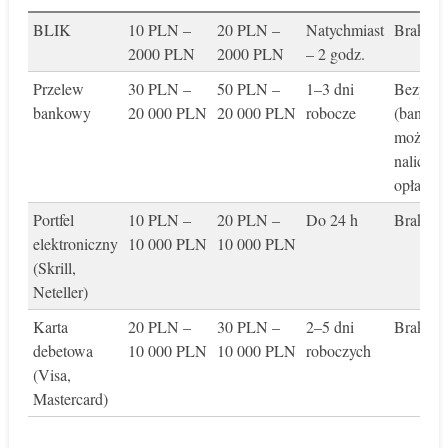
BLIK
10 PLN –
20 PLN –
Natychmiast
Brak
2000 PLN
2000 PLN
– 2 godz.
Przelew
30 PLN –
50 PLN –
1–3 dni
Bezpłatn
bankowy
20 000 PLN
20 000 PLN
robocze
(bank
może
naliczyć
opłaty)
Portfel
10 PLN –
20 PLN –
Do 24 h
Brak
elektroniczny
10 000 PLN
10 000 PLN
(Skrill,
Neteller)
Karta
20 PLN –
30 PLN –
2–5 dni
Brak
debetowa
10 000 PLN
10 000 PLN
roboczych
(Visa,
Mastercard)