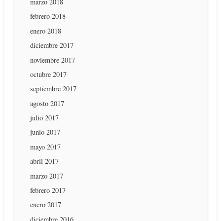
marzo 2018
febrero 2018
enero 2018
diciembre 2017
noviembre 2017
octubre 2017
septiembre 2017
agosto 2017
julio 2017
junio 2017
mayo 2017
abril 2017
marzo 2017
febrero 2017
enero 2017
diciembre 2016