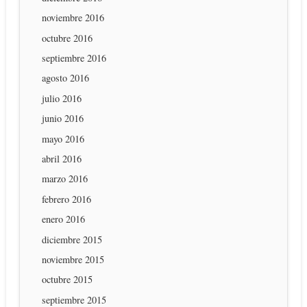
noviembre 2016
octubre 2016
septiembre 2016
agosto 2016
julio 2016
junio 2016
mayo 2016
abril 2016
marzo 2016
febrero 2016
enero 2016
diciembre 2015
noviembre 2015
octubre 2015
septiembre 2015