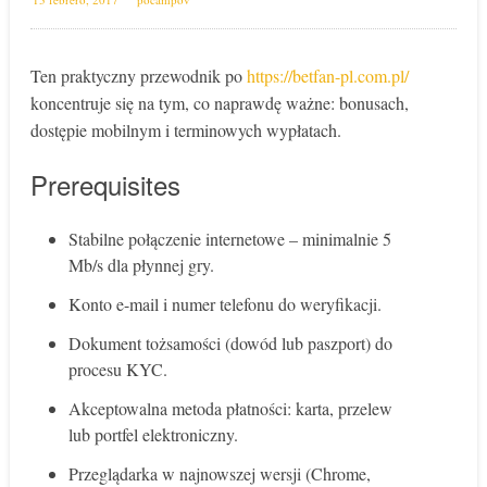
Ten praktyczny przewodnik po
https://betfan-pl.com.pl/
koncentruje się na tym, co naprawdę ważne: bonusach,
dostępie mobilnym i terminowych wypłatach.
Prerequisites
Stabilne połączenie internetowe – minimalnie 5
Mb/s dla płynnej gry.
Konto e-mail i numer telefonu do weryfikacji.
Dokument tożsamości (dowód lub paszport) do
procesu KYC.
Akceptowalna metoda płatności: karta, przelew
lub portfel elektroniczny.
Przeglądarka w najnowszej wersji (Chrome,