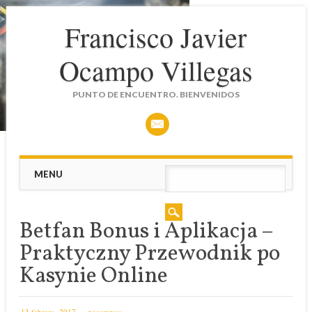
Francisco Javier
Ocampo Villegas
PUNTO DE ENCUENTRO. BIENVENIDOS
Main menu
Skip
MENU
to
content
Betfan Bonus i Aplikacja –
Praktyczny Przewodnik po
Kasynie Online
13 febrero, 2017
pocampov