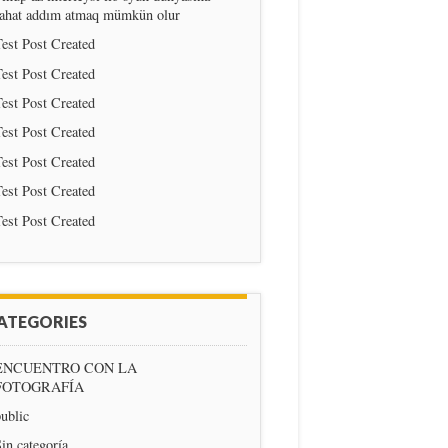
rahat addım atmaq mümkün olur
est Post Created
est Post Created
est Post Created
est Post Created
est Post Created
est Post Created
est Post Created
ATEGORIES
ENCUENTRO CON LA
FOTOGRAFÍA
ublic
in categoría