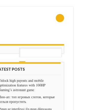
ATEST POSTS
nlock high payouts and mobile
ptimization features with 100HP
Gaming’s astronaut game
Пин-ап: топ игровых слотов, которые
нельзя пропустить
inup az interfeysi ilə oyun dünyasına