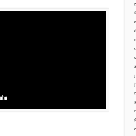
f
j
j
a
f