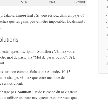
€
N/A
N/A
Gratuit
j
Important :
n préalable.
Si vous résidez dans un pays où
j
sachez que les gains peuvent être imposables localement ;
.
a
olutions
f
Solution :
necter après inscription.
Vérifiez votre
 votre mot de passe via “Mot de passe oublié”. Si le
ort.
f
Solution :
pas sur mon compte.
Attendez 10-15
ien ne change, vérifiez que votre méthode de
 service client.
Solution :
 charge pas.
Vide le cache du navigateur,
é, ou utilisez un autre navigateur. Assurez-vous que