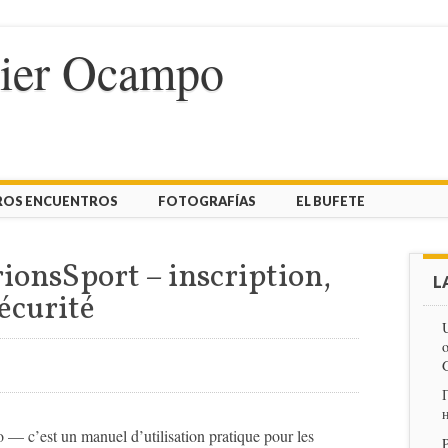
vier Ocampo
ROS ENCUENTROS
FOTOGRAFÍAS
EL BUFETE
ionsSport – inscription,
L
sécurité
U
o
o — c’est un manuel d’utilisation pratique pour les
P