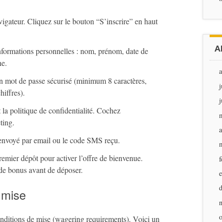
avigateur. Cliquez sur le bouton “S’inscrire” en haut
A
nformations personnelles : nom, prénom, date de
ne.
un mot de passe sécurisé (minimum 8 caractères,
j
hiffres).
j
 la politique de confidentialité. Cochez
ting.
a
n envoyé par email ou le code SMS reçu.
emier dépôt pour activer l’offre de bienvenue.
f
 de bonus avant de déposer.
 mise
nditions de mise (wagering requirements). Voici un