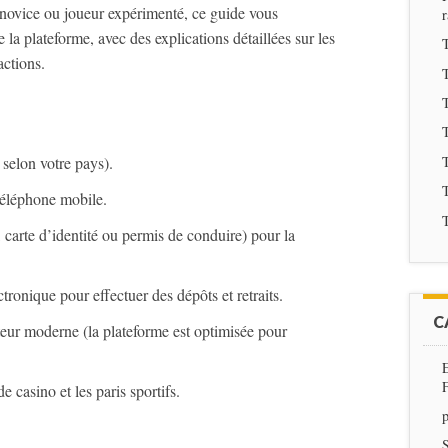
novice ou joueur expérimenté, ce guide vous
 la plateforme, avec des explications détaillées sur les
T
actions.
T
T
T
T
selon votre pays).
T
téléphone mobile.
T
t, carte d’identité ou permis de conduire) pour la
tronique pour effectuer des dépôts et retraits.
C
teur moderne (la plateforme est optimisée pour
 casino et les paris sportifs.
p
S