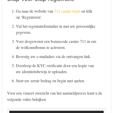
Ga naar de website van
711 casino login
en klik
op ‘Registreren’.
Vul het registratieformulier in met uw persoonlijke
gegevens.
Voer desgewenst een bonuscode casino 711 in om
de welkomstbonus te activeren.
Bevestig uw e-mailadres via de ontvangen link.
Doorloop de KYC-verificatie door een kopie van
uw identiteitsbewijs te uploaden.
Stort uw eerste bedrag en begin met spelen.
Voor een visueel overzicht van het aanmeldproces kunt u de
volgende video bekijken: