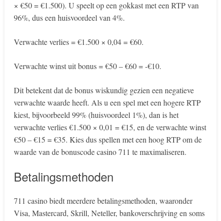
× €50 = €1.500). U speelt op een gokkast met een RTP van
96%, dus een huisvoordeel van 4%.
Verwachte verlies = €1.500 × 0,04 = €60.
Verwachte winst uit bonus = €50 – €60 = -€10.
Dit betekent dat de bonus wiskundig gezien een negatieve
verwachte waarde heeft. Als u een spel met een hogere RTP
kiest, bijvoorbeeld 99% (huisvoordeel 1%), dan is het
verwachte verlies €1.500 × 0,01 = €15, en de verwachte winst
€50 – €15 = €35. Kies dus spellen met een hoog RTP om de
waarde van de bonuscode casino 711 te maximaliseren.
Betalingsmethoden
711 casino biedt meerdere betalingsmethoden, waaronder
Visa, Mastercard, Skrill, Neteller, bankoverschrijving en soms