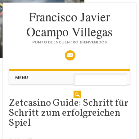
Francisco Javier
Ocampo Villegas
PUNTO DE ENCUENTRO. BIENVENIDOS
Main menu
Skip
MENU
to
content
Zetcasino Guide: Schritt für
Schritt zum erfolgreichen
Spiel
7 octubre, 2015
pocampov