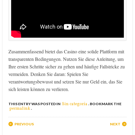
Zusammenfassend bietet das Casino eine solide Plattform mit
transparenten Bedingungen. Nutzen Sie diese Anleitung, um
Ihre ersten Schritte sicher zu gehen und häufige Fallstricke zu
vermeiden. Denken Sie daran: Spielen Sie
verantwortungsbewusst und setzen Sie nur Geld ein, das Sie
sich leisten können zu verlieren.
Sin categoría
THIS ENTRY WAS POSTED IN
. BOOKMARK THE
permalink
.
Post navigation
PREVIOUS
NEXT