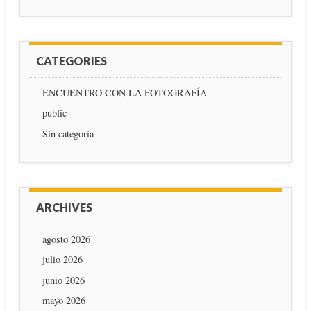
CATEGORIES
ENCUENTRO CON LA FOTOGRAFÍA
public
Sin categoría
ARCHIVES
agosto 2026
julio 2026
junio 2026
mayo 2026