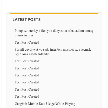
LATEST POSTS
Pinup az interfeysi ilə oyun dünyasına rahat addım atmaq
mümkün olur
Test Post Created
Sürətli qeydiyyat və sadə interfeys mostbet az-ı seçmək
üçün əsas səbəblərdəndir
Test Post Created
Test Post Created
Test Post Created
Test Post Created
Test Post Created
Test Post Created
Gangbob Mobile Data Usage While Playing