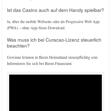
Ist das Casino auch auf dem Handy spielbar?
Ja, über die mobile Webseite oder als Progressive Web App
(PWA) – ohne App-Store-Download.
Was muss ich bei Curacao-Lizenz steuerlich
beachten?
Gewinne können in Ihrem Heimatland steuerpflichtig sein.
Informieren Sie sich bei Ihrem Finanzamt.