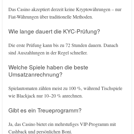
Das Casino akzeptiert derzeit keine Kryptowährungen – nur
Fiat-Währungen über traditionelle Methoden.
Wie lange dauert die KYC-Prüfung?
Die erste Prüfung kann bis zu 72 Stunden dauern. Danach
sind Auszahlungen in der Regel schneller.
Welche Spiele haben die beste
Umsatzanrechnung?
Spielautomaten zählen meist zu 100 %, während Tischspiele
wie Blackjack nur 10–20 % anrechnen.
Gibt es ein Treueprogramm?
Ja, das Casino bietet ein mehrstufiges VIP-Programm mit
Cashback und persönlichen Boni.