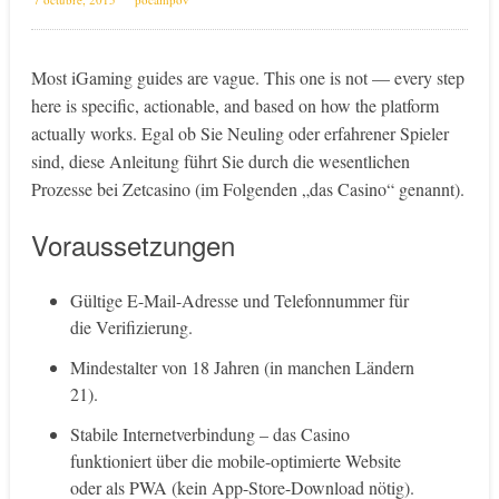
Most iGaming guides are vague. This one is not — every step
here is specific, actionable, and based on how the platform
actually works. Egal ob Sie Neuling oder erfahrener Spieler
sind, diese Anleitung führt Sie durch die wesentlichen
Prozesse bei Zetcasino (im Folgenden „das Casino“ genannt).
Voraussetzungen
Gültige E-Mail-Adresse und Telefonnummer für
die Verifizierung.
Mindestalter von 18 Jahren (in manchen Ländern
21).
Stabile Internetverbindung – das Casino
funktioniert über die mobile-optimierte Website
oder als PWA (kein App-Store-Download nötig).