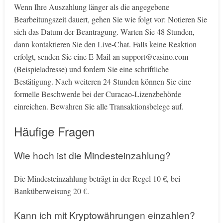
Wenn Ihre Auszahlung länger als die angegebene
Bearbeitungszeit dauert, gehen Sie wie folgt vor: Notieren Sie
sich das Datum der Beantragung. Warten Sie 48 Stunden,
dann kontaktieren Sie den Live-Chat. Falls keine Reaktion
erfolgt, senden Sie eine E-Mail an support@casino.com
(Beispieladresse) und fordern Sie eine schriftliche
Bestätigung. Nach weiteren 24 Stunden können Sie eine
formelle Beschwerde bei der Curacao-Lizenzbehörde
einreichen. Bewahren Sie alle Transaktionsbelege auf.
Häufige Fragen
Wie hoch ist die Mindesteinzahlung?
Die Mindesteinzahlung beträgt in der Regel 10 €, bei
Banküberweisung 20 €.
Kann ich mit Kryptowährungen einzahlen?