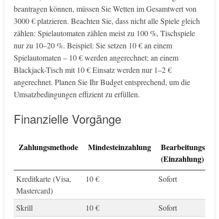
beantragen können, müssen Sie Wetten im Gesamtwert von
3000 € platzieren. Beachten Sie, dass nicht alle Spiele gleich
zählen: Spielautomaten zählen meist zu 100 %, Tischspiele
nur zu 10–20 %. Beispiel: Sie setzen 10 € an einem
Spielautomaten – 10 € werden angerechnet; an einem
Blackjack-Tisch mit 10 € Einsatz werden nur 1–2 €
angerechnet. Planen Sie Ihr Budget entsprechend, um die
Umsatzbedingungen effizient zu erfüllen.
Finanzielle Vorgänge
Zahlungsmethode
Mindesteinzahlung
Bearbeitungszeit
(Einzahlung)
Kreditkarte (Visa,
10 €
Sofort
Mastercard)
Skrill
10 €
Sofort