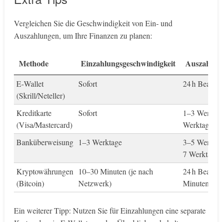
Vergleichen Sie die Geschwindigkeit von Ein‑ und
Auszahlungen, um Ihre Finanzen zu planen:
Methode
Einzahlungsgeschwindigkeit
Auszahlun
E‑Wallet
Sofort
24 h Bearbei
(Skrill/Neteller)
Kreditkarte
Sofort
1–3 Werktag
(Visa/Mastercard)
Werktage Gu
Banküberweisung
1–3 Werktage
3–5 Werktag
7 Werktage 
Kryptowährungen
10–30 Minuten (je nach
24 h Bearbe
(Bitcoin)
Netzwerk)
Minuten
Ein weiterer Tipp: Nutzen Sie für Einzahlungen eine separate