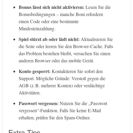
Bonus lässt sich nicht aktivieren:
Lesen Sie die
Bonusbedingungen – manche Boni erfordern
einen Code oder eine bestimmte
Mindesteinzahlung.
Spiel stürzt ab oder lädt nicht:
Aktualisieren Sie
die Seite oder leeren Sie den Browser‑Cache. Falls
das Problem bestehen bleibt, versuchen Sie einen
anderen Browser oder das mobile Gerät.
Konto gesperrt:
Kontaktieren Sie sofort den
Support. Mögliche Gründe: Verstoß gegen die
AGB (z. B. mehrere Konten) oder verdächtige
Aktivitäten.
Passwort vergessen:
Nutzen Sie die „Passwort
vergessen“‑Funktion. Falls Sie keine E‑Mail
erhalten, prüfen Sie den Spam‑Ordner.
Extra Tips