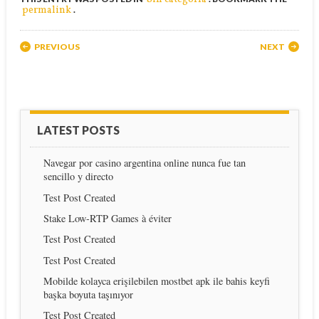
permalink
.
Post navigation
PREVIOUS
NEXT
LATEST POSTS
Navegar por casino argentina online nunca fue tan
sencillo y directo
Test Post Created
Stake Low-RTP Games à éviter
Test Post Created
Test Post Created
Mobilde kolayca erişilebilen mostbet apk ile bahis keyfi
başka boyuta taşınıyor
Test Post Created