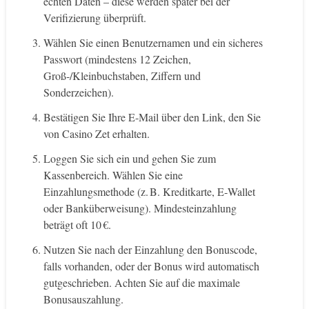
echten Daten – diese werden später bei der
Verifizierung überprüft.
Wählen Sie einen Benutzernamen und ein sicheres
Passwort (mindestens 12 Zeichen,
Groß‑/Kleinbuchstaben, Ziffern und
Sonderzeichen).
Bestätigen Sie Ihre E‑Mail über den Link, den Sie
von Casino Zet erhalten.
Loggen Sie sich ein und gehen Sie zum
Kassenbereich. Wählen Sie eine
Einzahlungsmethode (z. B. Kreditkarte, E‑Wallet
oder Banküberweisung). Mindesteinzahlung
beträgt oft 10 €.
Nutzen Sie nach der Einzahlung den Bonuscode,
falls vorhanden, oder der Bonus wird automatisch
gutgeschrieben. Achten Sie auf die maximale
Bonusauszahlung.