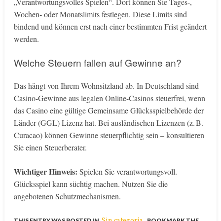
„Verantwortungsvolles Spielen“. Dort können Sie Tages‑,
Wochen‑ oder Monatslimits festlegen. Diese Limits sind
bindend und können erst nach einer bestimmten Frist geändert
werden.
Welche Steuern fallen auf Gewinne an?
Das hängt von Ihrem Wohnsitzland ab. In Deutschland sind
Casino-Gewinne aus legalen Online-Casinos steuerfrei, wenn
das Casino eine gültige Gemeinsame Glücksspielbehörde der
Länder (GGL) Lizenz hat. Bei ausländischen Lizenzen (z. B.
Curacao) können Gewinne steuerpflichtig sein – konsultieren
Sie einen Steuerberater.
Wichtiger Hinweis:
Spielen Sie verantwortungsvoll.
Glücksspiel kann süchtig machen. Nutzen Sie die
angebotenen Schutzmechanismen.
Sin categoría
THIS ENTRY WAS POSTED IN
. BOOKMARK THE