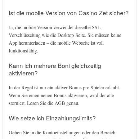
Ist die mobile Version von Casino Zet sicher?
Ja, die mobile Version verwendet dieselbe SSL-
Verschlüsselung wie die Desktop-Seite. Sie müssen keine
App herunterladen – die mobile Webseite ist voll
funktionsfähig.
Kann ich mehrere Boni gleichzeitig
aktivieren?
In der Regel ist nur ein aktiver Bonus pro Spieler erlaubt.
Wenn Sie einen neuen Bonus aktivieren, wird der alte
storniert. Lesen Sie die AGB genau.
Wie setze ich Einzahlungslimits?
Gehen Sie in die Kontoeinstellungen oder den Bereich