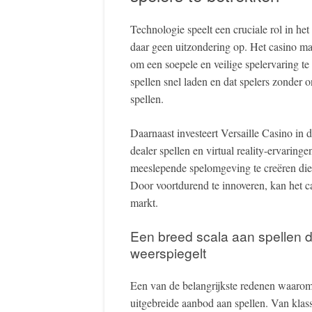
Technologie speelt een cruciale rol in het
daar geen uitzondering op. Het casino m
om een soepele en veilige spelervaring t
spellen snel laden en dat spelers zonder
spellen.
Daarnaast investeert Versaille Casino in 
dealer spellen en virtual reality-ervari
meeslepende spelomgeving te creëren die 
Door voortdurend te innoveren, kan het c
markt.
Een breed scala aan spellen da
weerspiegelt
Een van de belangrijkste redenen waarom V
uitgebreide aanbod aan spellen. Van klassi