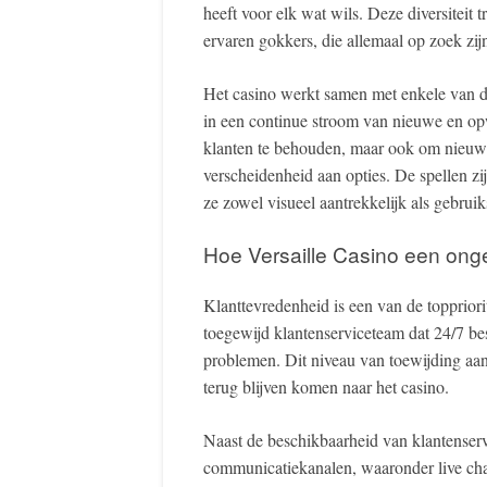
heeft voor elk wat wils. Deze diversiteit t
ervaren gokkers, die allemaal op zoek zi
Het casino werkt samen met enkele van de 
in een continue stroom van nieuwe en opw
klanten te behouden, maar ook om nieuwe 
verscheidenheid aan opties. De spellen z
ze zowel visueel aantrekkelijk als gebruiks
Hoe Versaille Casino een ong
Klanttevredenheid is een van de toppriori
toegewijd klantenserviceteam dat 24/7 be
problemen. Dit niveau van toewijding aan
terug blijven komen naar het casino.
Naast de beschikbaarheid van klantenservi
communicatiekanalen, waaronder live chat