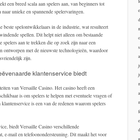
f
rekt een breed scala aan spelers aan, van beginners tot
jn naar unieke en spannende spelervaringen.
beste spelontwikkelaars in de industrie, wat resulteert
indende spellen. Dit helpt niet alleen om bestaande
spelers aan te trekken die op zoek zijn naar een
ijn ontworpen met de nieuwste technologieën, waardoor
vriendelijk zijn.
j
eëvenaarde klantenservice biedt
j
teiten van Versaille Casino. Het casino heeft een
a
schikbaar is om spelers te helpen met eventuele vragen of
 klantenservice is een van de redenen waarom spelers
f
ce, biedt Versaille Casino verschillende
, e-mail en telefoonondersteuning. Dit maakt het voor