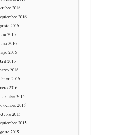
octubre 2016
septiembre 2016
agosto 2016
ulio 2016
unio 2016
mayo 2016
bril 2016
marzo 2016
ebrero 2016
enero 2016
diciembre 2015
noviembre 2015
octubre 2015
septiembre 2015
agosto 2015