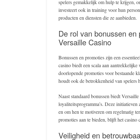
spelers gemakkelijk om hulp te krijgen, 
investeert ook in training voor hun person
producten en diensten die ze aanbieden.
De rol van bonussen en p
Versaille Casino
Bonussen en promoties zijn een essentieel
casino biedt een scala aan aantrekkelijk
doorlopende promoties voor bestaande klan
houdt ook de betrokkenheid van spelers 
Naast standaard bonussen biedt Versaille
loyaliteitsprogramma’s. Deze initiatieven 
en om hen te motiveren om regelmatig te
promoties aan te bieden, blijft het casino 
Veiligheid en betrouwba