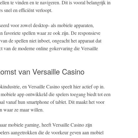
len te vinden en te navigeren. Dit is vooral belangrijk in
s snel en efficiënt verloopt.
seerd voor zowel desktop- als mobiele apparaten,
 favoriete spellen waar ze ook zijn. De responsieve
van de spellen niet inboet, ongeacht het apparaat dat
ect van de moderne online gokervaring die Versaille
omst van Versaille Casino
ndustrie, en Versaille Casino speelt hier actief op in.
 mobiele app ontwikkeld die spelers toegang biedt tot een
maal vanaf hun smartphone of tablet. Dit maakt het voor
n waar ze maar willen.
aar mobiele gaming, heeft Versaille Casino zijn
spelers aangetrokken die de voorkeur geven aan mobiel