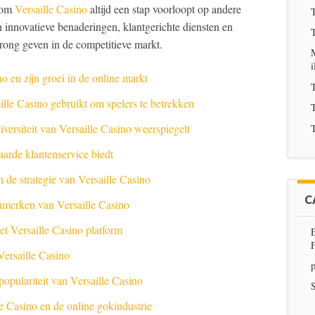
arom
Versaille Casino
altijd een stap voorloopt op andere
T
n innovatieve benaderingen, klantgerichte diensten en
T
rong geven in de competitieve markt.
M
i
o en zijn groei in de online markt
T
ille Casino gebruikt om spelers te betrekken
T
iversiteit van Versaille Casino weerspiegelt
T
arde klantenservice biedt
 de strategie van Versaille Casino
C
nmerken van Versaille Casino
t Versaille Casino platform
ersaille Casino
p
opulariteit van Versaille Casino
S
e Casino en de online gokindustrie