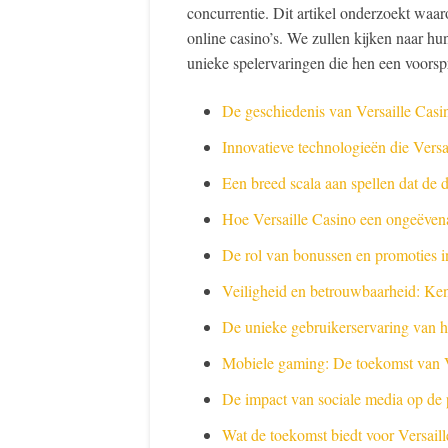
concurrentie. Dit artikel onderzoekt wa
online casino’s. We zullen kijken naar hu
unieke spelervaringen die hen een voorsp
De geschiedenis van Versaille Casin
Innovatieve technologieën die Versa
Een breed scala aan spellen dat de d
Hoe Versaille Casino een ongeëvena
De rol van bonussen en promoties in
Veiligheid en betrouwbaarheid: Ke
De unieke gebruikerservaring van he
Mobiele gaming: De toekomst van V
De impact van sociale media op de p
Wat de toekomst biedt voor Versaill