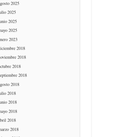
agosto 2025
ulio 2025
unio 2025
mayo 2025
enero 2023
diciembre 2018
noviembre 2018
octubre 2018
septiembre 2018
agosto 2018
ulio 2018
unio 2018
mayo 2018
bril 2018
marzo 2018