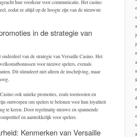
ongeacht hun voorkeur voor communicatie. Het casino
eel, zodat ze altijd op de hoogte zijn van de nieuwste
romoties in de strategie van
j
j
 onderdeel van de strategie van Versaille Casino. Het
a
e welkomstbonussen voor nieuwe spelers, evenals
ten. Dit stimuleert niet alleen de inschrijving, maar
hoog.
f
 Casino ook unieke promoties, zoals toernooien en
zijn ontworpen om spelers te belonen voor hun loyaliteit
rug te keren. Door regelmatig nieuwe en spannende
competitief en aantrekkelijk voor spelers.
arheid: Kenmerken van Versaille