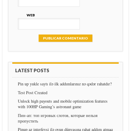
WEB
LATEST POSTS
Pin up yukle saytı ilə ilk addımlarınız nə qədər rahatdır?
Test Post Created
Unlock high payouts and mobile optimization features
with 100HP Gaming’s astronaut game
Пин-ап: топ игровых слотов, которые нельзя
пропустить
Pinup az interfeysi ilə oyun dünyasına rahat addım atmaq