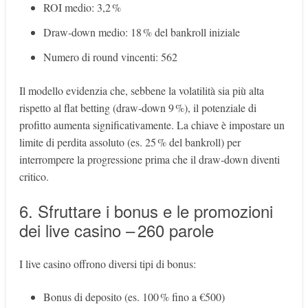
ROI medio: 3,2 %
Draw‑down medio: 18 % del bankroll iniziale
Numero di round vincenti: 562
Il modello evidenzia che, sebbene la volatilità sia più alta
rispetto al flat betting (draw‑down 9 %), il potenziale di
profitto aumenta significativamente. La chiave è impostare un
limite di perdita assoluto (es. 25 % del bankroll) per
interrompere la progressione prima che il draw‑down diventi
critico.
6. Sfruttare i bonus e le promozioni
dei live casino – 260 parole
I live casino offrono diversi tipi di bonus:
Bonus di deposito (es. 100 % fino a €500)