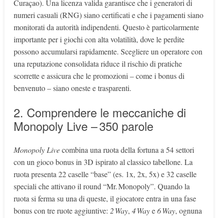
Curaçao). Una licenza valida garantisce che i generatori di
numeri casuali (RNG) siano certificati e che i pagamenti siano
monitorati da autorità indipendenti. Questo è particolarmente
importante per i giochi con alta volatilità, dove le perdite
possono accumularsi rapidamente. Scegliere un operatore con
una reputazione consolidata riduce il rischio di pratiche
scorrette e assicura che le promozioni – come i bonus di
benvenuto – siano oneste e trasparenti.
2. Comprendere le meccaniche di
Monopoly Live – 350 parole
Monopoly Live
combina una ruota della fortuna a 54 settori
con un gioco bonus in 3D ispirato al classico tabellone. La
ruota presenta 22 caselle “base” (es. 1x, 2x, 5x) e 32 caselle
speciali che attivano il round “Mr. Monopoly”. Quando la
ruota si ferma su una di queste, il giocatore entra in una fase
bonus con tre ruote aggiuntive:
2 Way
,
4 Way
e
6 Way
, ognuna