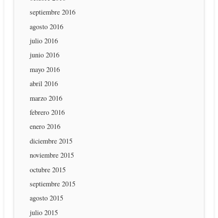
septiembre 2016
agosto 2016
julio 2016
junio 2016
mayo 2016
abril 2016
marzo 2016
febrero 2016
enero 2016
diciembre 2015
noviembre 2015
octubre 2015
septiembre 2015
agosto 2015
julio 2015