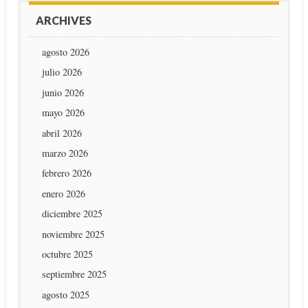
ARCHIVES
agosto 2026
julio 2026
junio 2026
mayo 2026
abril 2026
marzo 2026
febrero 2026
enero 2026
diciembre 2025
noviembre 2025
octubre 2025
septiembre 2025
agosto 2025