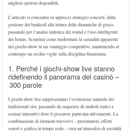
migliori opzioni disponibili.
L’articolo si concentra su approcci strategici concreti, dalla
gestione del bankroll alla lettura delle dinamiche di gioco,
passando per l’analisi statistica dei round e l’uso intelligente
dei bonus. Scoprirai come trasformare la casualità apparente
dei giochi‑show in un vantaggio competitivo, mantenendo al
contempo un occhio vigile sulla disciplina finanziaria.
1. Perché i giochi‑show live stanno
ridefinendo il panorama del casinò –
300 parole
I giochi‑show live rappresentano l’evoluzione naturale dei
tradizionali slot, passando da sequenze di simboli statici a
scenari interattivi dove il giocatore partecipa attivamente. La
combinazione di elementi televisivi – presentatori, effetti
sonori e grafica in tempo reale – crea un’atmosfera di socialità