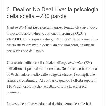
3. Deal or No Deal Live: la psicologia
della scelta – 280 parole
Deal or No Deal Live
ricrea il famoso format televisivo, dove
il giocatore apre valigette contenenti premi da €0,01 a
€100.000. Dopo ogni apertura, il “Banker” formula un’offerta
basata sul valore medio delle valigette rimanenti, aggiustata
per la tensione del tavolo.
Una tecnica efficace è il calcolo dell’
expected value
(EV)
dell’offerta rispetto al valore residuo. Se l’offerta è inferiore al
90 % del valore medio delle valigette chiuse, è consigliabile
rifiutare e continuare. Al contrario, quando l’offerta supera il
110 % del valore medio, accettare diventa la scelta più
razionale.
La gestione dell’avversione al rischio è cruciale nelle fasi