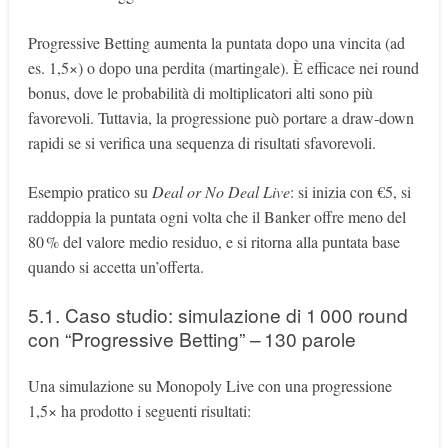
Progressive Betting aumenta la puntata dopo una vincita (ad
es. 1,5×) o dopo una perdita (martingale). È efficace nei round
bonus, dove le probabilità di moltiplicatori alti sono più
favorevoli. Tuttavia, la progressione può portare a draw‑down
rapidi se si verifica una sequenza di risultati sfavorevoli.
Esempio pratico su
Deal or No Deal Live
: si inizia con €5, si
raddoppia la puntata ogni volta che il Banker offre meno del
80 % del valore medio residuo, e si ritorna alla puntata base
quando si accetta un’offerta.
5.1. Caso studio: simulazione di 1 000 round
con “Progressive Betting” – 130 parole
Una simulazione su Monopoly Live con una progressione
1,5× ha prodotto i seguenti risultati: