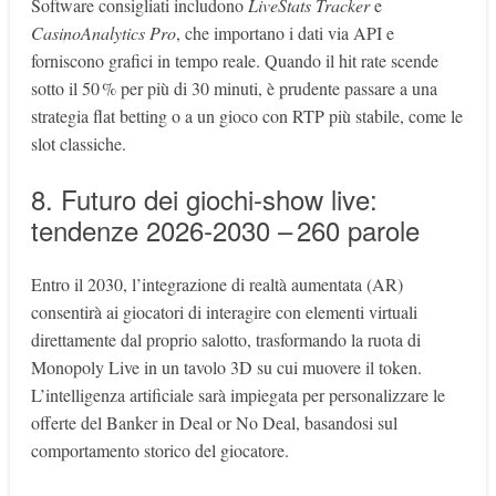
Software consigliati includono
LiveStats Tracker
e
CasinoAnalytics Pro
, che importano i dati via API e
forniscono grafici in tempo reale. Quando il hit rate scende
sotto il 50 % per più di 30 minuti, è prudente passare a una
strategia flat betting o a un gioco con RTP più stabile, come le
slot classiche.
8. Futuro dei giochi‑show live:
tendenze 2026‑2030 – 260 parole
Entro il 2030, l’integrazione di realtà aumentata (AR)
consentirà ai giocatori di interagire con elementi virtuali
direttamente dal proprio salotto, trasformando la ruota di
Monopoly Live in un tavolo 3D su cui muovere il token.
L’intelligenza artificiale sarà impiegata per personalizzare le
offerte del Banker in Deal or No Deal, basandosi sul
comportamento storico del giocatore.