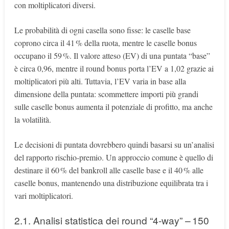
con moltiplicatori diversi.
Le probabilità di ogni casella sono fisse: le caselle base
coprono circa il 41 % della ruota, mentre le caselle bonus
occupano il 59 %. Il valore atteso (EV) di una puntata “base”
è circa 0,96, mentre il round bonus porta l’EV a 1,02 grazie ai
moltiplicatori più alti. Tuttavia, l’EV varia in base alla
dimensione della puntata: scommettere importi più grandi
sulle caselle bonus aumenta il potenziale di profitto, ma anche
la volatilità.
Le decisioni di puntata dovrebbero quindi basarsi su un’analisi
del rapporto rischio‑premio. Un approccio comune è quello di
destinare il 60 % del bankroll alle caselle base e il 40 % alle
caselle bonus, mantenendo una distribuzione equilibrata tra i
vari moltiplicatori.
2.1. Analisi statistica dei round “4‑way” – 150