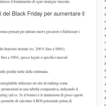
a
stituisce il fondamento di ogni strategia vincente.
i del Black Friday per aumentare il
f
onus pensati per attirare nuovi giocatori e fidelizzare i
del deposito iniziale (es. 200 % fino a 500 €).
fino a 100 €, spesso legate a specifici mercati
j
j
lle perdite nette della settimana.
consigliabile utilizzare un sito di ranking come
a
e promozioni in una tabella comparativa, indicando il
ering (ad es. 5x il bonus) e le limitazioni di gioco (quote
f
 permette di calcolare il ROI potenziale prima di