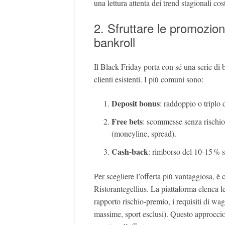
una lettura attenta dei trend stagionali co
2. Sfruttare le promozion
bankroll
Il Black Friday porta con sé una serie di b
clienti esistenti. I più comuni sono:
Deposit bonus
: raddoppio o triplo 
Free bets
: scommesse senza rischio 
(moneyline, spread).
Cash‑back
: rimborso del 10‑15 % su
Per scegliere l’offerta più vantaggiosa, è 
Ristorantegellius. La piattaforma elenca l
rapporto rischio‑premio, i requisiti di wag
massime, sport esclusi). Questo approccio