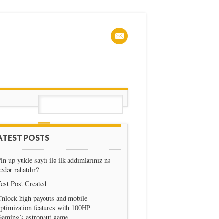
ATEST POSTS
in up yukle saytı ilə ilk addımlarınız nə
ədər rahatdır?
est Post Created
nlock high payouts and mobile
ptimization features with 100HP
Gaming’s astronaut game