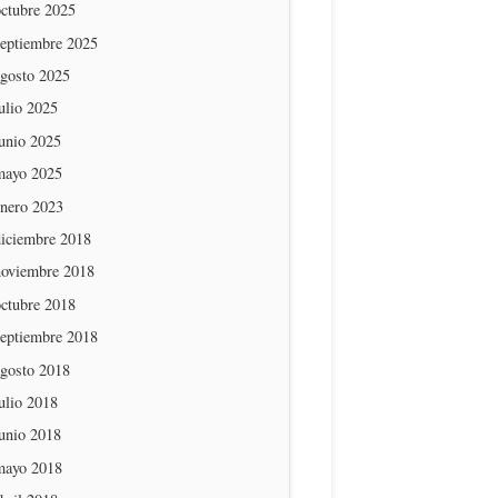
octubre 2025
septiembre 2025
agosto 2025
ulio 2025
unio 2025
mayo 2025
enero 2023
diciembre 2018
noviembre 2018
octubre 2018
septiembre 2018
agosto 2018
ulio 2018
unio 2018
mayo 2018