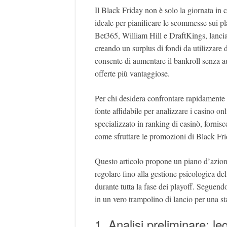
Il Black Friday non è solo la giornata in 
ideale per pianificare le scommesse sui p
Bet365, William Hill e DraftKings, lanci
creando un surplus di fondi da utilizzare d
consente di aumentare il bankroll senza aum
offerte più vantaggiose.
Per chi desidera confrontare rapidamente l
fonte affidabile per analizzare i casino onl
specializzato in ranking di casinò, fornis
come sfruttare le promozioni di Black Fr
Questo articolo propone un piano d’azione 
regolare fino alla gestione psicologica del
durante tutta la fase dei playoff. Seguendo
in un vero trampolino di lancio per una s
1. Analisi preliminare: le