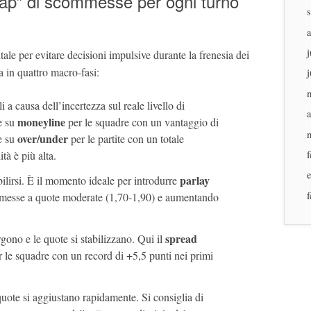
map” di scommesse per ogni turno
j
ale per evitare decisioni impulsive durante la frenesia dei
 in quattro macro‑fasi:
j
li a causa dell’incertezza sul reale livello di
a
moneyline
re su
per le squadre con un vantaggio di
over/under
e su
per le partite con un totale
tà è più alta.
f
parlay
abilirsi. È il momento ideale per introdurre
f
messe a quote moderate (1,70‑1,90) e aumentando
spread
rgono e le quote si stabilizzano. Qui il
er le squadre con un record di +5,5 punti nei primi
quote si aggiustano rapidamente. Si consiglia di