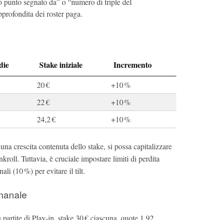
o punto segnato da” o “numero di triple del
profondita dei roster paga.
e
die
Stake iniziale
Incremento
20 €
+10 %
22 €
+10 %
24,2 €
+10 %
a crescita contenuta dello stake, si possa capitalizzare
kroll. Tuttavia, è cruciale impostare limiti di perdita
ali (10 %) per evitare il tilt.
imanale
artite di Play‑in, stake 30 € ciascuna, quote 1,92.