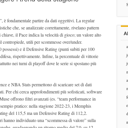
S
, è fondamentale partire da dati oggettivi. La regular
istiche che, se analizzate correttamente, rivelano pattern
A
 chiave, il Pace indica la velocità di gioco; un valore alto
l contropiede, utili per scommesse over/under.
 possessi) e il Defensive Rating (punti subiti per 100
j
difesa, rispettivamente. Infine, la percentuale di vittorie
rattutto nei turni di playoff dove le serie si spostano più
j
a
nce e NBA Stats permettono di scaricare set di dati
ati. Per chi cerca approfondimenti più sofisticati, software
f
se offrono filtri avanzati (es. “team performance in
esempio pratico: nella stagione 2022‑23, i Memphis
ting del 115,5 ma un Defensive Rating di 112,2.
ri hanno individuato una “scommessa di valore” sulla
ie lunghe, guadagnando un ritorno medio del 7 % su 12