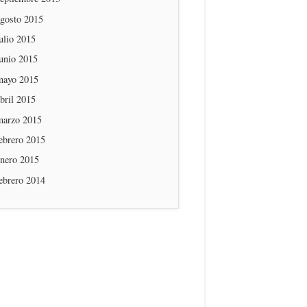
agosto 2015
ulio 2015
unio 2015
mayo 2015
bril 2015
marzo 2015
ebrero 2015
enero 2015
ebrero 2014