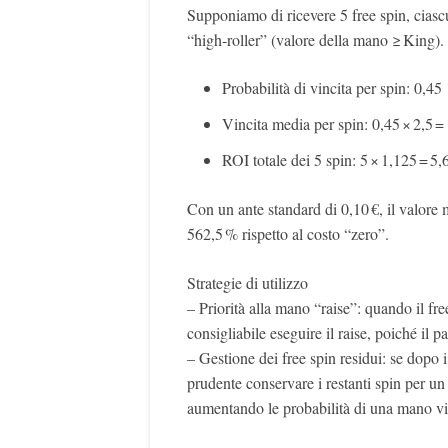
Supponiamo di ricevere 5 free spin, ciasc
“high‑roller” (valore della mano ≥ King).
Probabilità di vincita per spin: 0,45
Vincita media per spin: 0,45 × 2,5 =
ROI totale dei 5 spin: 5 × 1,125 = 5,
Con un ante standard di 0,10 €, il valore 
562,5 % rispetto al costo “zero”.
Strategie di utilizzo
– Priorità alla mano “raise”: quando il fr
consigliabile eseguire il raise, poiché il p
– Gestione dei free spin residui: se dopo 
prudente conservare i restanti spin per un
aumentando le probabilità di una mano vi