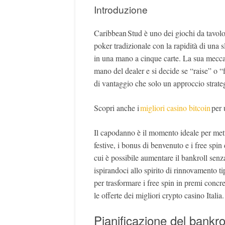
Introduzione
Caribbean Stud è uno dei giochi da tavolo
poker tradizionale con la rapidità di una slo
in una mano a cinque carte. La sua meccan
mano del dealer e si decide se “raise” o 
di vantaggio che solo un approccio strateg
Scopri anche i
migliori casino bitcoin
per 
Il capodanno è il momento ideale per mett
festive, i bonus di benvenuto e i free spin
cui è possibile aumentare il bankroll senza
ispirandoci allo spirito di rinnovamento 
per trasformare i free spin in premi concret
le offerte dei migliori crypto casino Italia.
Pianificazione del bankrol