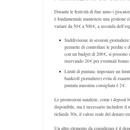
Durante le festività di fine anno i giocato
è fondamentale mantenere una gestione r
variare da 50 € a 500 €, a seconda dell’es
Suddivisione in sessioni giornaliere:
permette di controllare le perdite e 
con un budget di 200 €, si possono d
riservando 20 € per eventuali bonus 
Limiti di puntata: impostare un limi
bankroll giornaliero) evita di esauri
puntata massima consigliata è 2 €.
Le promozioni natalizie, come i deposit b
disponibile, ma è necessario includere il 
richiede 30x, il valore reale del denaro ex
Un altro elemento da considerare è il depo