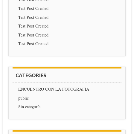
Test Post Created
Test Post Created
Test Post Created
Test Post Created
Test Post Created
CATEGORIES
ENCUENTRO CON LA FOTOGRAFÍA
public
Sin categoría