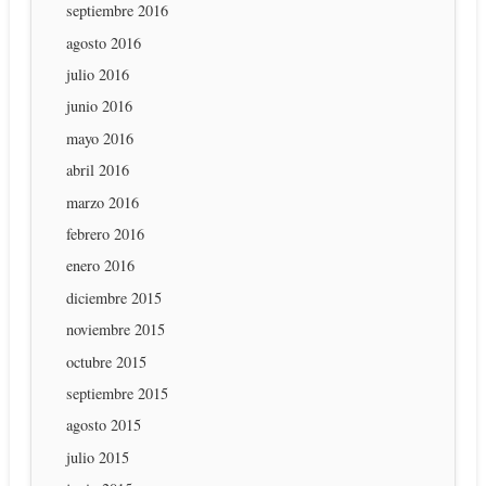
septiembre 2016
agosto 2016
julio 2016
junio 2016
mayo 2016
abril 2016
marzo 2016
febrero 2016
enero 2016
diciembre 2015
noviembre 2015
octubre 2015
septiembre 2015
agosto 2015
julio 2015