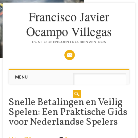
Francisco Javier
Ocampo Villegas
PUNTO DE ENCUENTRO. BIENVENIDOS
Main menu
Skip
MENU
to
content
Snelle Betalingen en Veilig
Spelen: Een Praktische Gids
voor Nederlandse Spelers
6 febrero, 2026
pocampov
0