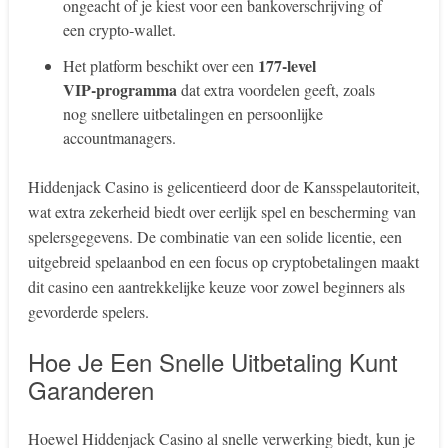
ongeacht of je kiest voor een bankoverschrijving of
een crypto‑wallet.
177‑level
Het platform beschikt over een
VIP‑programma
dat extra voordelen geeft, zoals
nog snellere uitbetalingen en persoonlijke
accountmanagers.
Hiddenjack Casino is gelicentieerd door de Kansspelautoriteit,
wat extra zekerheid biedt over eerlijk spel en bescherming van
spelersgegevens. De combinatie van een solide licentie, een
uitgebreid spelaanbod en een focus op cryptobetalingen maakt
dit casino een aantrekkelijke keuze voor zowel beginners als
gevorderde spelers.
Hoe Je Een Snelle Uitbetaling Kunt
Garanderen
Hoewel Hiddenjack Casino al snelle verwerking biedt, kun je