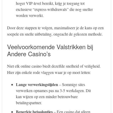
hoger VIP‑level bereikt, krijg je toegang tot
exclusieve “express‑withdrawals” die nog sneller
worden verwerkt.
Door deze stappen te volgen, maximaliseer je de kans op een
soepele en snelle uitbetaling, ongeacht de gekozen methode.
Veelvoorkomende Valstrikken bij
Andere Casino’s
Niet elk online casino biedt dezelfde snelheid of veiligheid.
Hier zijn enkele rode vlaggen waar je op moet letten:
Lange verwerkingstijden
– Sommige sites
verwerken opnames pas na 3‑5 werkdagen. Dit
kan wijzen op een minder betrouwbare
betalingspartner.
Beperkte betaalopties
– Een casino dat alleen