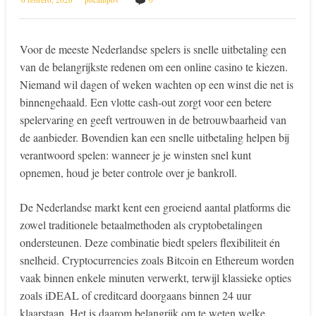
Voor de meeste Nederlandse spelers is snelle uitbetaling een
van de belangrijkste redenen om een online casino te kiezen.
Niemand wil dagen of weken wachten op een winst die net is
binnengehaald. Een vlotte cash‑out zorgt voor een betere
spelervaring en geeft vertrouwen in de betrouwbaarheid van
de aanbieder. Bovendien kan een snelle uitbetaling helpen bij
verantwoord spelen: wanneer je je winsten snel kunt
opnemen, houd je beter controle over je bankroll.
De Nederlandse markt kent een groeiend aantal platforms die
zowel traditionele betaalmethoden als cryptobetalingen
ondersteunen. Deze combinatie biedt spelers flexibiliteit én
snelheid. Cryptocurrencies zoals Bitcoin en Ethereum worden
vaak binnen enkele minuten verwerkt, terwijl klassieke opties
zoals iDEAL of creditcard doorgaans binnen 24 uur
klaarstaan. Het is daarom belangrijk om te weten welke