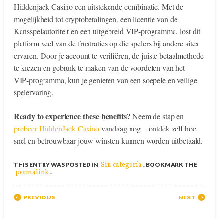
Hiddenjack Casino een uitstekende combinatie. Met de
mogelijkheid tot cryptobetalingen, een licentie van de
Kansspelautoriteit en een uitgebreid VIP‑programma, lost dit
platform veel van de frustraties op die spelers bij andere sites
ervaren. Door je account te verifiëren, de juiste betaalmethode
te kiezen en gebruik te maken van de voordelen van het
VIP‑programma, kun je genieten van een soepele en veilige
spelervaring.
Ready to experience these benefits?
Neem de stap en
probeer HiddenJack Casino
vandaag nog – ontdek zelf hoe
snel en betrouwbaar jouw winsten kunnen worden uitbetaald.
Sin categoría
THIS ENTRY WAS POSTED IN
. BOOKMARK THE
permalink
.
Post navigation
PREVIOUS
NEXT