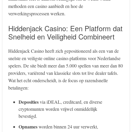
methoden een casino aanbiedt en hoe de
verwerkingsprocessen werken.
Hiddenjack Casino: Een Platform dat
Snelheid en Veiligheid Combineert
Hiddenjack Casino heeft zich gepositioneerd als een van de
snelste en veiligste online casino‑platforms voor Nederlandse
spelers. De site biedt meer dan 5.000 spellen van meer dan 80
providers, variërend van klassieke slots tot live dealer tafels.
Wat het echt onderscheidt, is de focus op razendsnelle
betalingen:
Deposities
via iDEAL, creditcard, en diverse
cryptomunten worden vrijwel onmiddellijk
bevestigd.
Opnames
worden binnen 24 uur verwerkt,