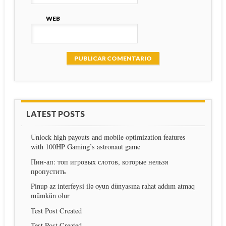
WEB
LATEST POSTS
Unlock high payouts and mobile optimization features
with 100HP Gaming’s astronaut game
Пин-ап: топ игровых слотов, которые нельзя
пропустить
Pinup az interfeysi ilə oyun dünyasına rahat addım atmaq
mümkün olur
Test Post Created
Test Post Created