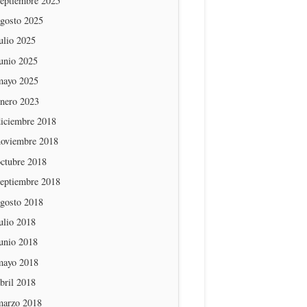
septiembre 2025
agosto 2025
ulio 2025
unio 2025
mayo 2025
enero 2023
diciembre 2018
noviembre 2018
octubre 2018
septiembre 2018
agosto 2018
ulio 2018
unio 2018
mayo 2018
bril 2018
marzo 2018