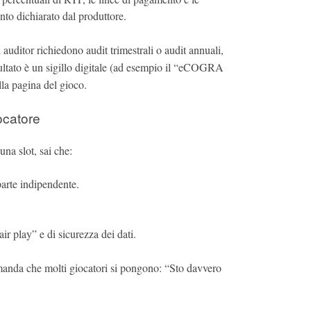
to dichiarato dal produttore.
uditor richiedono audit trimestrali o audit annuali,
risultato è un sigillo digitale (ad esempio il “eCOGRA
lla pagina del gioco.
iocatore
a slot, sai che:
 parte indipendente.
air play” e di sicurezza dei dati.
 domanda che molti giocatori si pongono: “Sto davvero