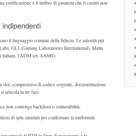
sua certificazione è il timbro di garanzia che il casinò non
j
j
r indipendenti
a
ono il linguaggio comune della fiducia. Le autorità più
abs, GLI (Gaming Laboratories International), Malta
i italiani, l’ADM (ex AAMS).
f
f
la slot, comprensiva di codice sorgente, documentazione
i articola in tre fasi:
odice non contenga backdoor o vulnerabilità.
lioni di spin simulati per confermare la uniformità
e percentuali di RTP, le linee di pagamento e le