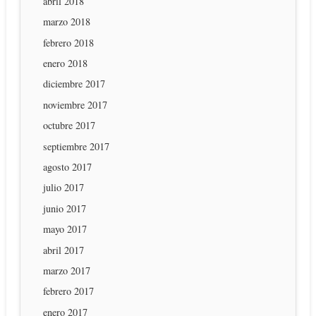
abril 2018
marzo 2018
febrero 2018
enero 2018
diciembre 2017
noviembre 2017
octubre 2017
septiembre 2017
agosto 2017
julio 2017
junio 2017
mayo 2017
abril 2017
marzo 2017
febrero 2017
enero 2017