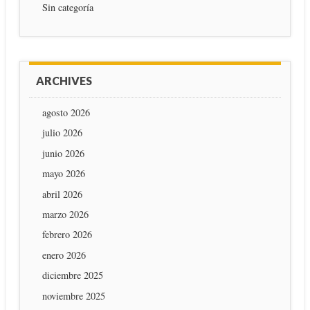
Sin categoría
ARCHIVES
agosto 2026
julio 2026
junio 2026
mayo 2026
abril 2026
marzo 2026
febrero 2026
enero 2026
diciembre 2025
noviembre 2025