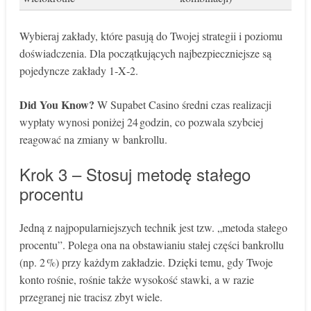
Wybieraj zakłady, które pasują do Twojej strategii i poziomu
doświadczenia. Dla początkujących najbezpieczniejsze są
pojedyncze zakłady 1‑X‑2.
Did You Know?
W Supabet Casino średni czas realizacji
wypłaty wynosi poniżej 24 godzin, co pozwala szybciej
reagować na zmiany w bankrollu.
Krok 3 – Stosuj metodę stałego
procentu
Jedną z najpopularniejszych technik jest tzw. „metoda stałego
procentu”. Polega ona na obstawianiu stałej części bankrollu
(np. 2 %) przy każdym zakładzie. Dzięki temu, gdy Twoje
konto rośnie, rośnie także wysokość stawki, a w razie
przegranej nie tracisz zbyt wiele.