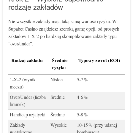
rodzaje zakładów
Nie wszystkie zakłady mają taką samą wartość ryzyka. W
Supabet Casino znajdziesz szeroką gamę opcji, od prostych
zakładów 1‑X‑2 po bardziej skomplikowane zakłady typu
“over/under”.
Rodzaj zakładu
Średnie
Typowy zwrot (ROI)
ryzyko
1‑X‑2 (wynik
Niskie
5‑7 %
meczu)
Over/Under (liczba
Średnie
4‑6 %
bramek)
Handicap azjatycki
Średnie
5‑8 %
Zakłady
Wysokie
10‑15 % (przy udanej
wielokrotne
kombinacji)