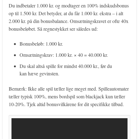
Du indbetaler 1.000 kr. og modtager en 100% indskudsbonus
op til 1.500 kr. Det betyder, at du får 1.000 kr. ekstra – i alt
2.000 kr. på din bonusbalance. Omsætningskravet er ofte 40x
bonusbeløbet. Så regnestykket ser således ud:
Bonusbeløb: 1.000 kr.
Omsætningskrav: 1.000 kr. × 40 = 40.000 kr.
Du skal altså spille for mindst 40.000 kr., før du
kan hæve gevinsten.
Bemærk: Ikke alle spil tæller lige meget med. Spilleautomater
tæller typisk 100%, mens bordspil som blackjack kun tæller
10-20%. Tjek altid bonusvilkårene for dit specifikke tilbud.