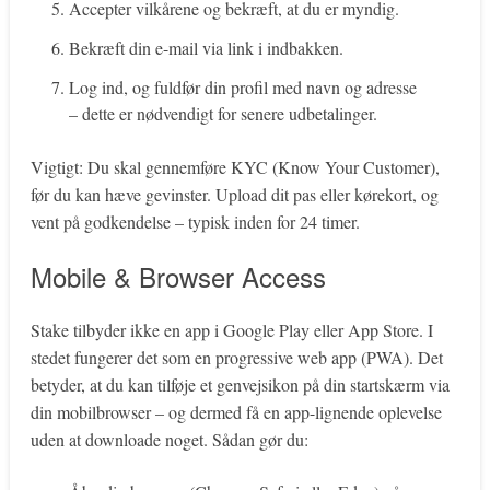
Accepter vilkårene og bekræft, at du er myndig.
Bekræft din e-mail via link i indbakken.
Log ind, og fuldfør din profil med navn og adresse
– dette er nødvendigt for senere udbetalinger.
Vigtigt: Du skal gennemføre KYC (Know Your Customer),
før du kan hæve gevinster. Upload dit pas eller kørekort, og
vent på godkendelse – typisk inden for 24 timer.
Mobile & Browser Access
Stake tilbyder ikke en app i Google Play eller App Store. I
stedet fungerer det som en progressive web app (PWA). Det
betyder, at du kan tilføje et genvejsikon på din startskærm via
din mobilbrowser – og dermed få en app-lignende oplevelse
uden at downloade noget. Sådan gør du: