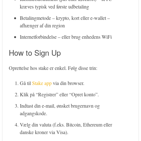
kræves typisk ved første udbetaling
Betalingmetode – krypto, kort eller e-wallet –
afhænger af din region
Internetforbindelse – eller brug enhedens WiFi
How to Sign Up
Oprettelse hos stake er enkel. Følg disse trin:
Gå til
Stake app
via din browser.
Klik på “Registrer” eller “Opret konto”.
Indtast din e-mail, ønsket brugernavn og
adgangskode.
Vælg din valuta (f.eks. Bitcoin, Ethereum eller
danske kroner via Visa).