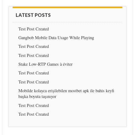
LATEST POSTS
Test Post Created
Gangbob Mobile Data Usage While Playing
Test Post Created
Test Post Created
Stake Low-RTP Games à éviter
Test Post Created
Test Post Created
Mobilde kolayca erişilebilen mostbet apk ile bahis keyfi
başka boyuta taşınıyor
Test Post Created
Test Post Created