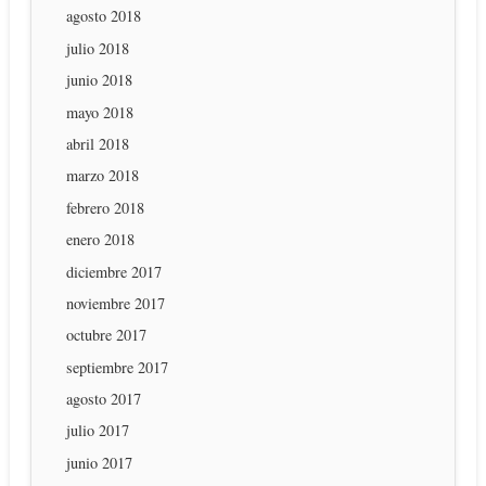
agosto 2018
julio 2018
junio 2018
mayo 2018
abril 2018
marzo 2018
febrero 2018
enero 2018
diciembre 2017
noviembre 2017
octubre 2017
septiembre 2017
agosto 2017
julio 2017
junio 2017