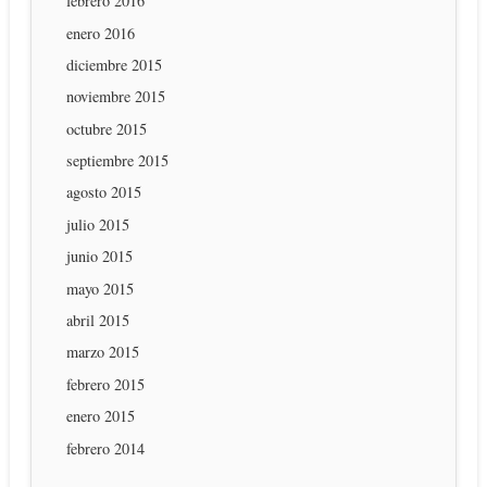
febrero 2016
enero 2016
diciembre 2015
noviembre 2015
octubre 2015
septiembre 2015
agosto 2015
julio 2015
junio 2015
mayo 2015
abril 2015
marzo 2015
febrero 2015
enero 2015
febrero 2014