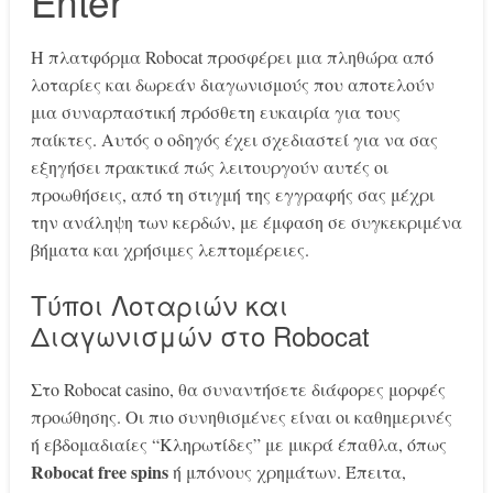
Enter
Η πλατφόρμα Robocat προσφέρει μια πληθώρα από
λοταρίες και δωρεάν διαγωνισμούς που αποτελούν
μια συναρπαστική πρόσθετη ευκαιρία για τους
παίκτες. Αυτός ο οδηγός έχει σχεδιαστεί για να σας
εξηγήσει πρακτικά πώς λειτουργούν αυτές οι
προωθήσεις, από τη στιγμή της εγγραφής σας μέχρι
την ανάληψη των κερδών, με έμφαση σε συγκεκριμένα
βήματα και χρήσιμες λεπτομέρειες.
Τύποι Λοταριών και
Διαγωνισμών στο Robocat
Στο Robocat casino, θα συναντήσετε διάφορες μορφές
προώθησης. Οι πιο συνηθισμένες είναι οι καθημερινές
ή εβδομαδιαίες “Κληρωτίδες” με μικρά έπαθλα, όπως
Robocat free spins
ή μπόνους χρημάτων. Έπειτα,