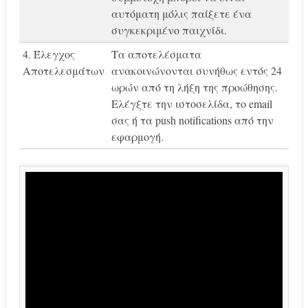
αυτόματη μόλις παίξετε ένα
συγκεκριμένο παιχνίδι.
4. Έλεγχος
Τα αποτελέσματα
Αποτελεσμάτων
ανακοινώνονται συνήθως εντός 24
ωρών από τη λήξη της προώθησης.
Ελέγξτε την ιστοσελίδα, το email
σας ή τα push notifications από την
εφαρμογή.