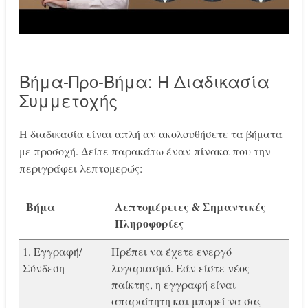
Βήμα-Προ-Βήμα: Η Διαδικασία
Συμμετοχής
Η διαδικασία είναι απλή αν ακολουθήσετε τα βήματα
με προσοχή. Δείτε παρακάτω έναν πίνακα που την
περιγράφει λεπτομερώς:
Βήμα
Λεπτομέρειες & Σημαντικές
Πληροφορίες
1. Εγγραφή/
Πρέπει να έχετε ενεργό
Σύνδεση
λογαριασμό. Εάν είστε νέος
παίκτης, η εγγραφή είναι
απαραίτητη και μπορεί να σας