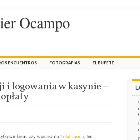
vier Ocampo
ROS ENCUENTROS
FOTOGRAFÍAS
EL BUFETE
ji i logowania w kasynie –
L
 opłaty
U
o
użytkownikiem, czy wracasz do
Total casino
, ten
P