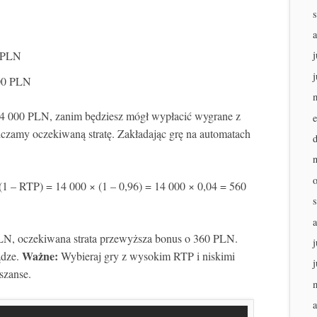
0 PLN
j
j
000 PLN
 14 000 PLN, zanim będziesz mógł wypłacić wygrane z
czamy oczekiwaną stratę. Zakładając grę na automatach
1 – RTP) = 14 000 × (1 – 0,96) = 14 000 × 0,04 = 560
N, oczekiwana strata przewyższa bonus o 360 PLN.
j
Ważne:
ądze.
Wybieraj gry z wysokim RTP i niskimi
j
szanse.
a