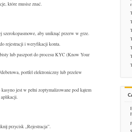
je, które musisz znać.
T
T
T
piej szerokopasmowe, aby uniknąć przerw w grze.
T
 rejestracji i weryfikacji konta.
T
bisty lub paszport do procesu KYC (Know Your
T
T
/debetowa, portfel elektroniczny lub przelew
 kasyno jest w pełni zoptymalizowane pod kątem
C
aplikacji.
p
knij przycisk „Rejestracja”.
S