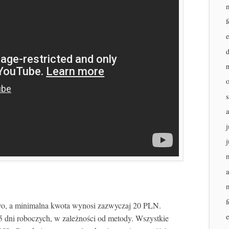
f
j
j
a
f
wo, a minimalna kwota wynosi zazwyczaj 20 PLN.
 dni roboczych, w zależności od metody. Wszystkie