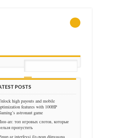
ATEST POSTS
nlock high payouts and mobile
ptimization features with 100HP
Gaming’s astronaut game
Пин-ап: топ игровых слотов, которые
нельзя пропустить
inup az interfeysi ilə oyun dünyasına