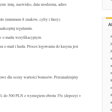
mi: imię, nazwisko, data urodzenia, adres
sło (minimum 8 znaków, cyfry i litery).
A
aakceptuj regulamin.
k w e-mailu weryfikacyjnym.
j
u e-mail i hasła. Proces logowania do kasyna jest
j
a
owe dla oceny wartości bonusów. Przeanalizujmy
f
0% do 500 PLN z wymogiem obrotu 35x (depozyt +