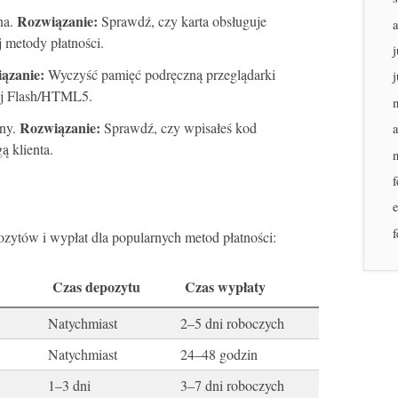
Rozwiązanie:
na.
Sprawdź, czy karta obsługuje
j metody płatności.
j
ązanie:
Wyczyść pamięć podręczną przeglądarki
j
zuj Flash/HTML5.
Rozwiązanie:
any.
Sprawdź, czy wpisałeś kod
a
ą klienta.
f
f
zytów i wypłat dla popularnych metod płatności:
Czas depozytu
Czas wypłaty
Natychmiast
2–5 dni roboczych
Natychmiast
24–48 godzin
1–3 dni
3–7 dni roboczych