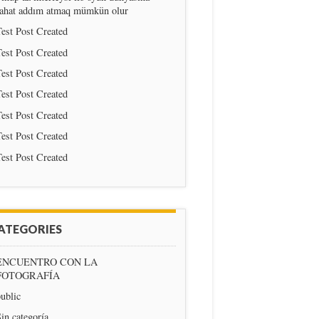
rahat addım atmaq mümkün olur
est Post Created
est Post Created
est Post Created
est Post Created
est Post Created
est Post Created
est Post Created
ATEGORIES
ENCUENTRO CON LA
FOTOGRAFÍA
ublic
in categoría