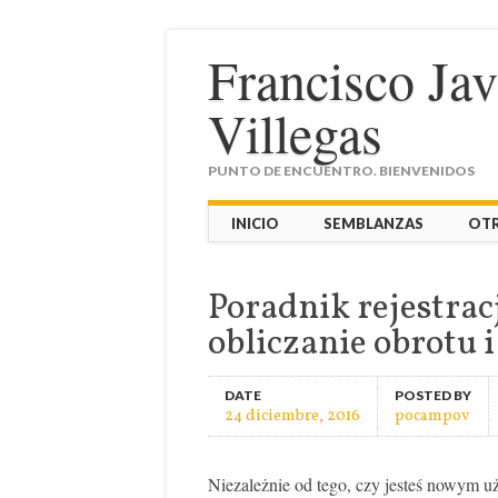
Francisco Ja
Villegas
PUNTO DE ENCUENTRO. BIENVENIDOS
Main menu
Skip
INICIO
SEMBLANZAS
OT
to
content
Poradnik rejestrac
obliczanie obrotu i
DATE
POSTED BY
24 diciembre, 2016
pocampov
Niezależnie od tego, czy jesteś nowym 