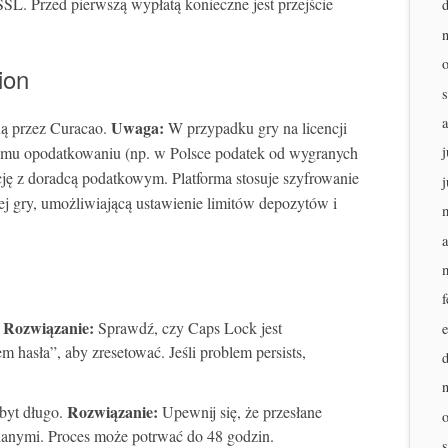
SL. Przed pierwszą wypłatą konieczne jest przejście
ion
Uwaga:
ą przez Curacao.
W przypadku gry na licencji
mu opodatkowaniu (np. w Polsce podatek od wygranych
j
ę z doradcą podatkowym. Platforma stosuje szyfrowanie
j
ej gry, umożliwiającą ustawienie limitów depozytów i
a
f
Rozwiązanie:
.
Sprawdź, czy Caps Lock jest
 hasła”, aby zresetować. Jeśli problem persists,
Rozwiązanie:
byt długo.
Upewnij się, że przesłane
danymi. Proces może potrwać do 48 godzin.