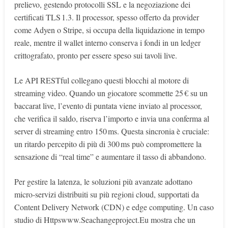
prelievo, gestendo protocolli SSL e la negoziazione dei
certificati TLS 1.3. Il processor, spesso offerto da provider
come Adyen o Stripe, si occupa della liquidazione in tempo
reale, mentre il wallet interno conserva i fondi in un ledger
crittografato, pronto per essere speso sui tavoli live.
Le API RESTful collegano questi blocchi al motore di
streaming video. Quando un giocatore scommette 25 € su un
baccarat live, l’evento di puntata viene inviato al processor,
che verifica il saldo, riserva l’importo e invia una conferma al
server di streaming entro 150 ms. Questa sincronia è cruciale:
un ritardo percepito di più di 300 ms può compromettere la
sensazione di “real time” e aumentare il tasso di abbandono.
Per gestire la latenza, le soluzioni più avanzate adottano
micro‑servizi distribuiti su più regioni cloud, supportati da
Content Delivery Network (CDN) e edge computing. Un caso
studio di Httpswww.Seachangeproject.Eu mostra che un