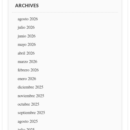
ARCHIVES
agosto 2026
julio 2026
junio 2026
mayo 2026
abril 2026
marzo 2026
febrero 2026
enero 2026
diciembre 2025
noviembre 2025
octubre 2025
septiembre 2025
agosto 2025
julio 2025