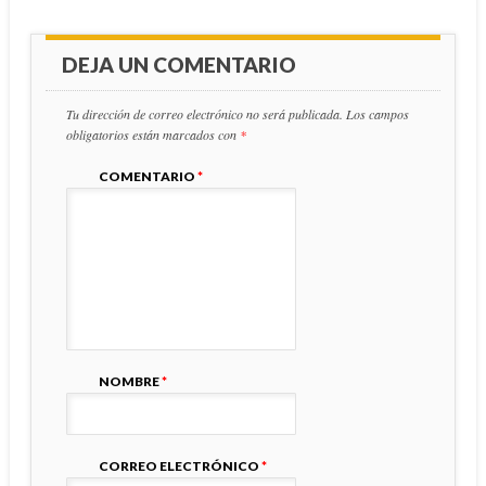
DEJA UN COMENTARIO
Tu dirección de correo electrónico no será publicada.
Los campos
obligatorios están marcados con
*
COMENTARIO
*
NOMBRE
*
CORREO ELECTRÓNICO
*