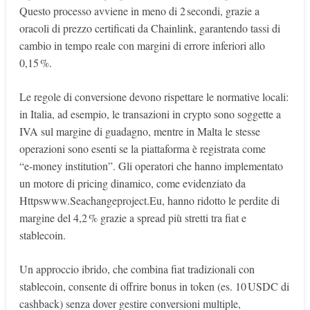
Questo processo avviene in meno di 2 secondi, grazie a
oracoli di prezzo certificati da Chainlink, garantendo tassi di
cambio in tempo reale con margini di errore inferiori allo
0,15 %.
Le regole di conversione devono rispettare le normative locali:
in Italia, ad esempio, le transazioni in crypto sono soggette a
IVA sul margine di guadagno, mentre in Malta le stesse
operazioni sono esenti se la piattaforma è registrata come
“e‑money institution”. Gli operatori che hanno implementato
un motore di pricing dinamico, come evidenziato da
Httpswww.Seachangeproject.Eu, hanno ridotto le perdite di
margine del 4,2 % grazie a spread più stretti tra fiat e
stablecoin.
Un approccio ibrido, che combina fiat tradizionali con
stablecoin, consente di offrire bonus in token (es. 10 USDC di
cashback) senza dover gestire conversioni multiple,