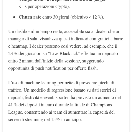
< 1 s per operazioni crypto).
Churn rate
entro 30 giorni (obiettivo < 12 %).
Un dashboard in tempo reale, accessibile sia ai dealer che ai
manager di sala, visualizza questi indicatori con grafici a barre
e heatmap. I dealer possono così vedere, ad esempio, che il
23 % dei giocatori su “Live Blackjack” effettua un deposito
entro 2 minuti dall’inizio della sessione, suggerendo
opportunità di push notification per offerte flash.
L’uso di machine learning permette di prevedere picchi di
traffico. Un modello di regressione basato su dati storici di
depositi, festività e eventi sportivi ha previsto un aumento del
41 % dei depositi in euro durante la finale di Champions
League, consentendo al team di aumentare la capacità del
server di streaming del 15 % in anticipo.