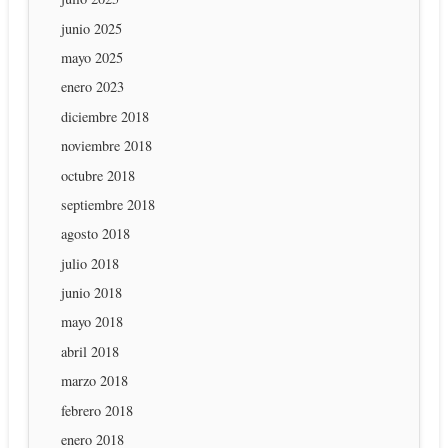
junio 2025
mayo 2025
enero 2023
diciembre 2018
noviembre 2018
octubre 2018
septiembre 2018
agosto 2018
julio 2018
junio 2018
mayo 2018
abril 2018
marzo 2018
febrero 2018
enero 2018