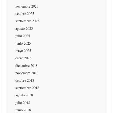
noviembre 2025
octubre 2025
septiembre 2025
agosto 2025
julio 2025
junio 2025
mayo 2025
enero 2023
diciembre 2018
noviembre 2018
octubre 2018
septiembre 2018
agosto 2018
julio 2018
junio 2018