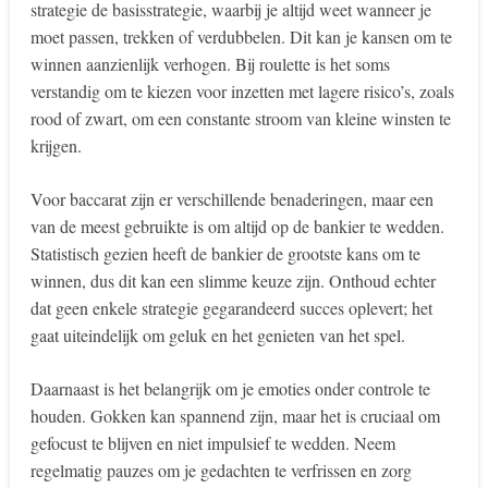
strategie de basisstrategie, waarbij je altijd weet wanneer je
moet passen, trekken of verdubbelen. Dit kan je kansen om te
winnen aanzienlijk verhogen. Bij roulette is het soms
verstandig om te kiezen voor inzetten met lagere risico’s, zoals
rood of zwart, om een constante stroom van kleine winsten te
krijgen.
Voor baccarat zijn er verschillende benaderingen, maar een
van de meest gebruikte is om altijd op de bankier te wedden.
Statistisch gezien heeft de bankier de grootste kans om te
winnen, dus dit kan een slimme keuze zijn. Onthoud echter
dat geen enkele strategie gegarandeerd succes oplevert; het
gaat uiteindelijk om geluk en het genieten van het spel.
Daarnaast is het belangrijk om je emoties onder controle te
houden. Gokken kan spannend zijn, maar het is cruciaal om
gefocust te blijven en niet impulsief te wedden. Neem
regelmatig pauzes om je gedachten te verfrissen en zorg