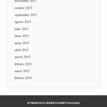
noviembre 2015
octubre 2015
septiembre 2015
agosto 2015
julio 2015
junio 2015
mayo 2015
abril 2015
marzo 2015
febrero 2015
enero 2015
febrero 2014
© FRANCISCO JAVIER OCAMPO VILLEGAS