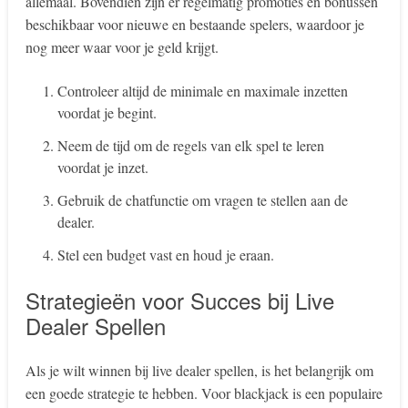
allemaal. Bovendien zijn er regelmatig promoties en bonussen
beschikbaar voor nieuwe en bestaande spelers, waardoor je
nog meer waar voor je geld krijgt.
Controleer altijd de minimale en maximale inzetten
voordat je begint.
Neem de tijd om de regels van elk spel te leren
voordat je inzet.
Gebruik de chatfunctie om vragen te stellen aan de
dealer.
Stel een budget vast en houd je eraan.
Strategieën voor Succes bij Live
Dealer Spellen
Als je wilt winnen bij live dealer spellen, is het belangrijk om
een goede strategie te hebben. Voor blackjack is een populaire