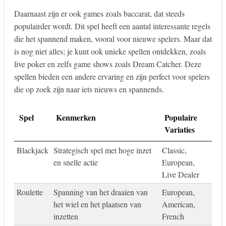
Daarnaast zijn er ook games zoals baccarat, dat steeds
populairder wordt. Dit spel heeft een aantal interessante regels
die het spannend maken, vooral voor nieuwe spelers. Maar dat
is nog niet alles; je kunt ook unieke spellen ontdekken, zoals
live poker en zelfs game shows zoals Dream Catcher. Deze
spellen bieden een andere ervaring en zijn perfect voor spelers
die op zoek zijn naar iets nieuws en spannends.
Spel
Kenmerken
Populaire
Variaties
Blackjack
Strategisch spel met hoge inzet
Classic,
en snelle actie
European,
Live Dealer
Roulette
Spanning van het draaien van
European,
het wiel en het plaatsen van
American,
inzetten
French