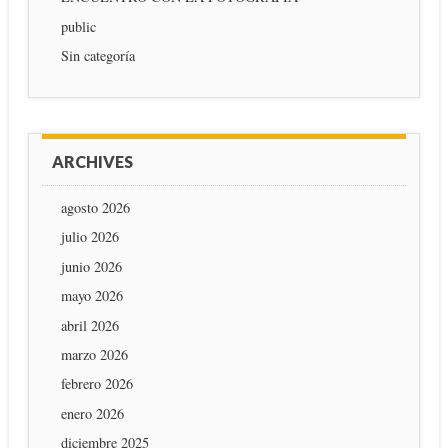
public
Sin categoría
ARCHIVES
agosto 2026
julio 2026
junio 2026
mayo 2026
abril 2026
marzo 2026
febrero 2026
enero 2026
diciembre 2025