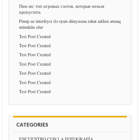
Пин-ап: топ игровых слотов, которые нельзя
пропустить
Pinup az interfeysi ilə oyun dünyasına rahat addım atmaq
mümkün olur
Test Post Created
Test Post Created
Test Post Created
Test Post Created
Test Post Created
Test Post Created
Test Post Created
CATEGORIES
ENCUENTRO CON LA FOTOGRAFÍA