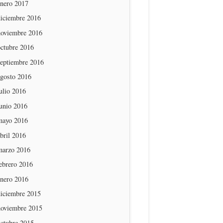
enero 2017
diciembre 2016
noviembre 2016
octubre 2016
septiembre 2016
agosto 2016
ulio 2016
unio 2016
mayo 2016
bril 2016
marzo 2016
ebrero 2016
enero 2016
diciembre 2015
noviembre 2015
octubre 2015