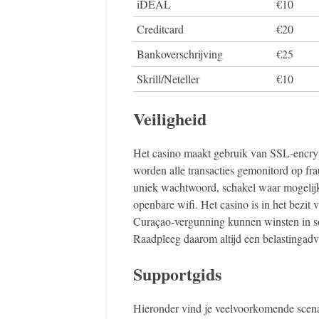
iDEAL
€10
Creditcard
€20
Bankoverschrijving
€25
Skrill/Neteller
€10
Veiligheid
Het casino maakt gebruik van SSL‑encrypt
worden alle transacties gemonitord op frau
uniek wachtwoord, schakel waar mogelijk 
openbare wifi. Het casino is in het bezit 
Curaçao‑vergunning kunnen winsten in s
Raadpleeg daarom altijd een belastingadvi
Supportgids
Hieronder vind je veelvoorkomende scenar