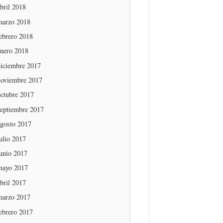
bril 2018
marzo 2018
ebrero 2018
enero 2018
diciembre 2017
noviembre 2017
octubre 2017
septiembre 2017
agosto 2017
ulio 2017
unio 2017
mayo 2017
bril 2017
marzo 2017
ebrero 2017