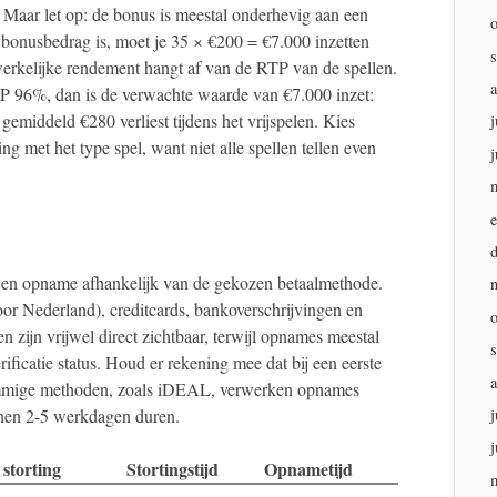
. Maar let op: de bonus is meestal onderhevig aan een
et bonusbedrag is, moet je 35 × €200 = €7.000 inzetten
erkelijke rendement hangt af van de RTP van de spellen.
TP 96%, dan is de verwachte waarde van €7.000 inzet:
gemiddeld €280 verliest tijdens het vrijspelen. Kies
j
 met het type spel, want niet alle spellen tellen even
j
g en opname afhankelijk van de gekozen betaalmethode.
or Nederland), creditcards, bankoverschrijvingen en
gen zijn vrijwel direct zichtbaar, terwijl opnames meestal
rificatie status. Houd er rekening mee dat bij een eerste
Sommige methoden, zoals iDEAL, verwerken opnames
nnen 2-5 werkdagen duren.
j
j
storting
Stortingstijd
Opnametijd