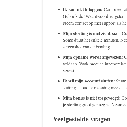
Ik kan niet inloggen:
Controleer of
Gebruik de ‘Wachtwoord vergeten’-
Neem contact op met support als he
Mijn storting is niet zichtbaar:
Con
Soms duurt het enkele minuten. Nee
screenshot van de betaling.
Mijn opname wordt afgewezen:
Co
voldaan. Vaak moet de inzetvereiste 
vereist.
Ik wil mijn account sluiten:
Stuur 
sluiting. Houd er rekening mee dat 
Mijn bonus is niet toegevoegd:
Con
je storting groot genoeg is. Neem co
Veelgestelde vragen