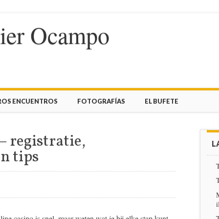
vier Ocampo
ROS ENCUENTROS
FOTOGRAFÍAS
EL BUFETE
– registratie,
L
n tips
T
T
M
i
ne casino is snel, maar weten wat je bij elke stap kunt
T