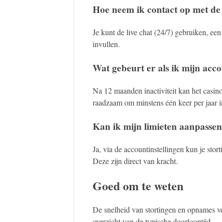
Hoe neem ik contact op met de
Je kunt de live chat (24/7) gebruiken, een
invullen.
Wat gebeurt er als ik mijn acco
Na 12 maanden inactiviteit kan het casin
raadzaam om minstens één keer per jaar i
Kan ik mijn limieten aanpasse
Ja, via de accountinstellingen kun je storti
Deze zijn direct van kracht.
Goed om te weten
De snelheid van stortingen en opnames ve
overzicht van de typische doorlooptijd.