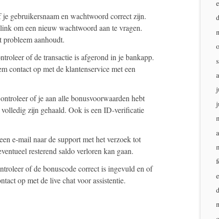
 je gebruikersnaam en wachtwoord correct zijn.
link om een nieuw wachtwoord aan te vragen.
t probleem aanhoudt.
troleer of de transactie is afgerond in je bankapp.
m contact op met de klantenservice met een
j
ntroleer of je aan alle bonusvoorwaarden hebt
j
volledig zijn gehaald. Ook is een ID‑verificatie
a
een e‑mail naar de support met het verzoek tot
eventueel resterend saldo verloren kan gaan.
f
troleer of de bonuscode correct is ingevuld en of
ntact op met de live chat voor assistentie.