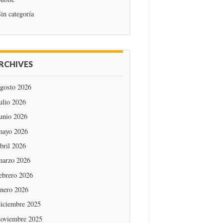
in categoría
RCHIVES
agosto 2026
ulio 2026
unio 2026
mayo 2026
bril 2026
marzo 2026
ebrero 2026
enero 2026
diciembre 2025
noviembre 2025