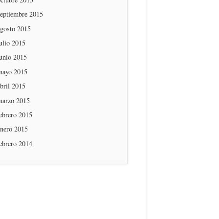
septiembre 2015
agosto 2015
ulio 2015
unio 2015
mayo 2015
bril 2015
marzo 2015
ebrero 2015
enero 2015
ebrero 2014