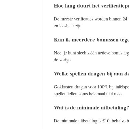
Hoe lang duurt het verificatiep
De meeste verificaties worden binnen 24
en leesbaar zijn.
Kan ik meerdere bonussen tege
Nee, je kunt slechts één actieve bonus teg
de vorige.
Welke spellen dragen bij aan de
Gokkasten dragen voor 100% bij, tafelspe
spellen tellen soms helemaal niet mee.
Wat is de minimale uitbetaling
De minimale uitbetaling is €10, behalve bi