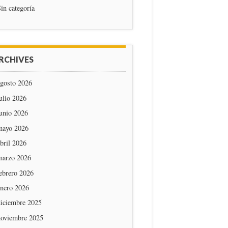
in categoría
RCHIVES
agosto 2026
ulio 2026
unio 2026
mayo 2026
bril 2026
marzo 2026
ebrero 2026
enero 2026
diciembre 2025
noviembre 2025