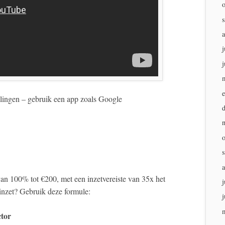
j
j
ellingen – gebruik een app zoals Google
an 100% tot €200, met een inzetvereiste van 35x het
j
inzet? Gebruik deze formule:
j
ctor