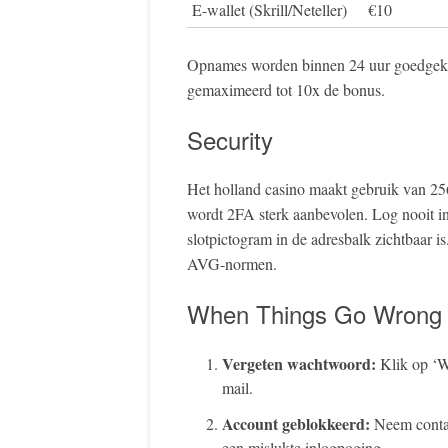
E-wallet (Skrill/Neteller)
€10
Opnames worden binnen 24 uur goedgekeu
gemaximeerd tot 10x de bonus.
Security
Het holland casino maakt gebruik van 256
wordt 2FA sterk aanbevolen. Log nooit i
slotpictogram in de adresbalk zichtbaar is
AVG-normen.
When Things Go Wrong
Vergeten wachtwoord:
Klik op ‘Wa
mail.
Account geblokkeerd:
Neem contact
een mislukte inlogpoging.