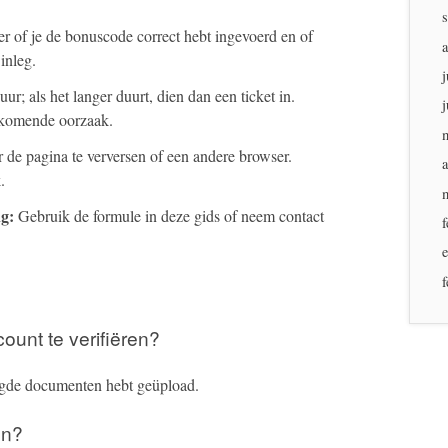
r of je de bonuscode correct hebt ingevoerd en of
inleg.
j
r; als het langer duurt, dien dan een ticket in.
j
rkomende oorzaak.
 de pagina te verversen of een andere browser.
a
.
ng:
Gebruik de formule in deze gids of neem contact
f
f
ount te verifiëren?
agde documenten hebt geüpload.
en?