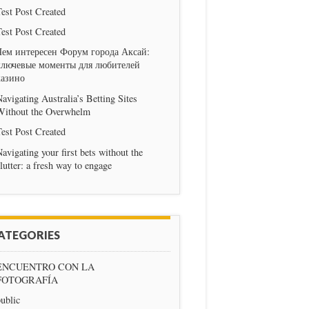
est Post Created
est Post Created
Чем интересен Форум города Аксай:
ключевые моменты для любителей
казино
avigating Australia’s Betting Sites
Without the Overwhelm
est Post Created
avigating your first bets without the
lutter: a fresh way to engage
ATEGORIES
ENCUENTRO CON LA
FOTOGRAFÍA
ublic