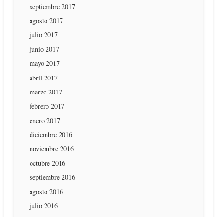
septiembre 2017
agosto 2017
julio 2017
junio 2017
mayo 2017
abril 2017
marzo 2017
febrero 2017
enero 2017
diciembre 2016
noviembre 2016
octubre 2016
septiembre 2016
agosto 2016
julio 2016