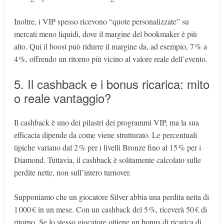
Inoltre, i VIP spesso ricevono “quote personalizzate” su
mercati meno liquidi, dove il margine del bookmaker è più
alto. Qui il boost può ridurre il margine da, ad esempio, 7 % a
4 %, offrendo un ritorno più vicino al valore reale dell’evento.
5. Il cashback e i bonus ricarica: mito
o reale vantaggio?
Il cashback è uno dei pilastri dei programmi VIP, ma la sua
efficacia dipende da come viene strutturato. Le percentuali
tipiche variano dal 2 % per i livelli Bronze fino al 15 % per i
Diamond. Tuttavia, il cashback è solitamente calcolato sulle
perdite nette, non sull’intero turnover.
Supponiamo che un giocatore Silver abbia una perdita netta di
1 000 € in un mese. Con un cashback del 5 %, riceverà 50 € di
ritorno. Se lo stesso giocatore ottiene un bonus di ricarica di