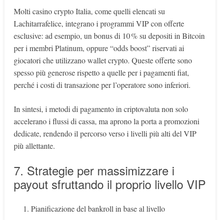
Molti casino crypto Italia, come quelli elencati su
Lachitarrafelice, integrano i programmi VIP con offerte
esclusive: ad esempio, un bonus di 10 % su depositi in Bitcoin
per i membri Platinum, oppure “odds boost” riservati ai
giocatori che utilizzano wallet crypto. Queste offerte sono
spesso più generose rispetto a quelle per i pagamenti fiat,
perché i costi di transazione per l’operatore sono inferiori.
In sintesi, i metodi di pagamento in criptovaluta non solo
accelerano i flussi di cassa, ma aprono la porta a promozioni
dedicate, rendendo il percorso verso i livelli più alti del VIP
più allettante.
7. Strategie per massimizzare i
payout sfruttando il proprio livello VIP
Pianificazione del bankroll in base al livello