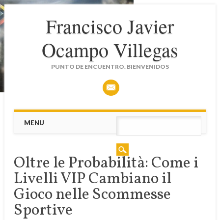
Francisco Javier
Ocampo Villegas
PUNTO DE ENCUENTRO. BIENVENIDOS
Main menu
Skip
MENU
to
content
Oltre le Probabilità: Come i
Livelli VIP Cambiano il
Gioco nelle Scommesse
Sportive