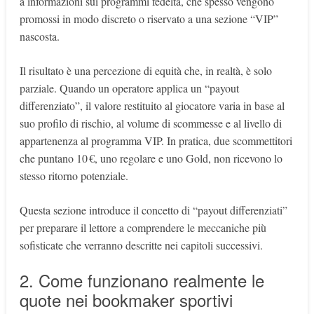
a informazioni sui programmi fedeltà, che spesso vengono
promossi in modo discreto o riservato a una sezione “VIP”
nascosta.
Il risultato è una percezione di equità che, in realtà, è solo
parziale. Quando un operatore applica un “payout
differenziato”, il valore restituito al giocatore varia in base al
suo profilo di rischio, al volume di scommesse e al livello di
appartenenza al programma VIP. In pratica, due scommettitori
che puntano 10 €, uno regolare e uno Gold, non ricevono lo
stesso ritorno potenziale.
Questa sezione introduce il concetto di “payout differenziati”
per preparare il lettore a comprendere le meccaniche più
sofisticate che verranno descritte nei capitoli successivi.
2. Come funzionano realmente le
quote nei bookmaker sportivi