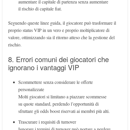
aumentare il capitale di partenza senza aumentare
il rischio di capitale fiat.
Seguendo queste linee guida, il giocatore può trasformare il
proprio status VIP in un vero e proprio moltiplicatore di
valore, ottimizzando sia il ritorno atteso che la gestione del
rischio.
8. Errori comuni dei giocatori che
ignorano i vantaggi VIP
Scommettere senza considerare le offerte
personalizzate
Molti giocatori si limitano a piazzare scommesse
su quote standard, perdendo l’opportunità di
sfruttare gli odds boost riservati ai membri più alti.
Trascurare i requisiti di turnover
Ignorare i termini di turnover può portare a perdere