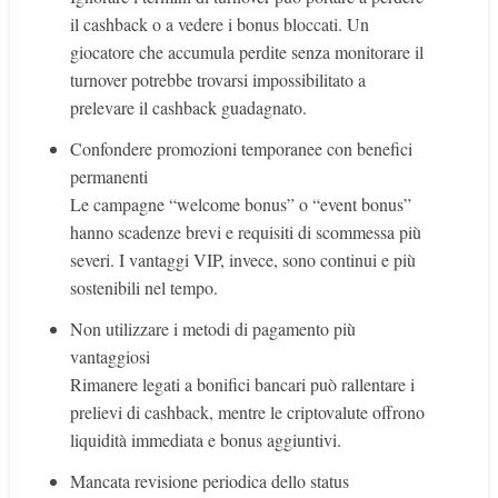
il cashback o a vedere i bonus bloccati. Un
giocatore che accumula perdite senza monitorare il
turnover potrebbe trovarsi impossibilitato a
prelevare il cashback guadagnato.
Confondere promozioni temporanee con benefici
permanenti
Le campagne “welcome bonus” o “event bonus”
hanno scadenze brevi e requisiti di scommessa più
severi. I vantaggi VIP, invece, sono continui e più
sostenibili nel tempo.
Non utilizzare i metodi di pagamento più
vantaggiosi
Rimanere legati a bonifici bancari può rallentare i
prelievi di cashback, mentre le criptovalute offrono
liquidità immediata e bonus aggiuntivi.
Mancata revisione periodica dello status