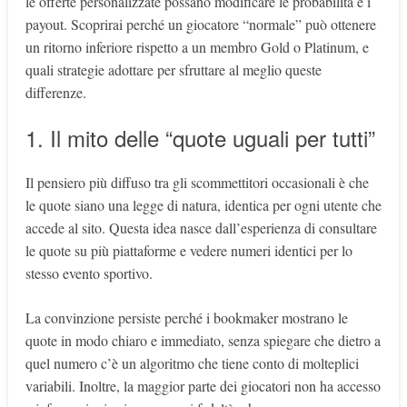
le offerte personalizzate possano modificare le probabilità e i
payout. Scoprirai perché un giocatore “normale” può ottenere
un ritorno inferiore rispetto a un membro Gold o Platinum, e
quali strategie adottare per sfruttare al meglio queste
differenze.
1. Il mito delle “quote uguali per tutti”
Il pensiero più diffuso tra gli scommettitori occasionali è che
le quote siano una legge di natura, identica per ogni utente che
accede al sito. Questa idea nasce dall’esperienza di consultare
le quote su più piattaforme e vedere numeri identici per lo
stesso evento sportivo.
La convinzione persiste perché i bookmaker mostrano le
quote in modo chiaro e immediato, senza spiegare che dietro a
quel numero c’è un algoritmo che tiene conto di molteplici
variabili. Inoltre, la maggior parte dei giocatori non ha accesso