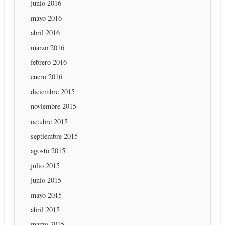
junio 2016
mayo 2016
abril 2016
marzo 2016
febrero 2016
enero 2016
diciembre 2015
noviembre 2015
octubre 2015
septiembre 2015
agosto 2015
julio 2015
junio 2015
mayo 2015
abril 2015
marzo 2015