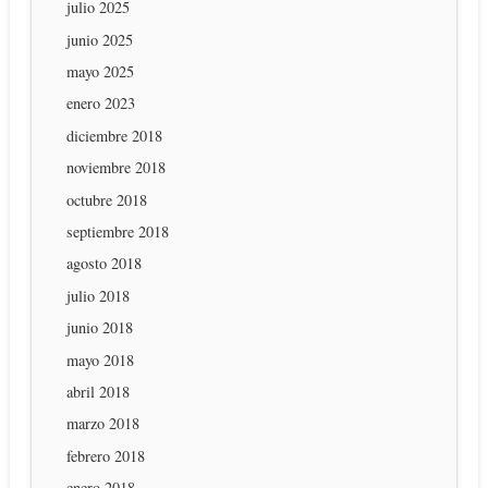
julio 2025
junio 2025
mayo 2025
enero 2023
diciembre 2018
noviembre 2018
octubre 2018
septiembre 2018
agosto 2018
julio 2018
junio 2018
mayo 2018
abril 2018
marzo 2018
febrero 2018
enero 2018