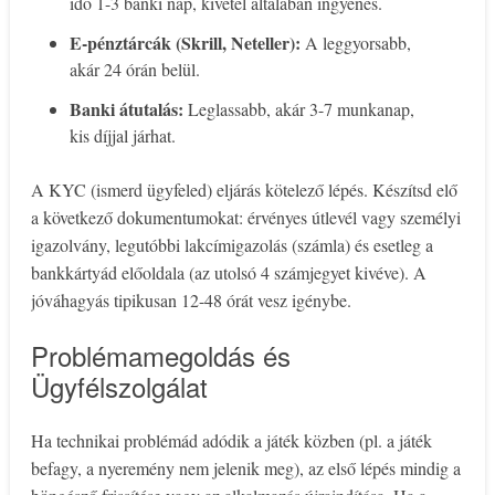
idő 1-3 banki nap, kivétel általában ingyenes.
E-pénztárcák (Skrill, Neteller):
A leggyorsabb,
akár 24 órán belül.
Banki átutalás:
Leglassabb, akár 3-7 munkanap,
kis díjjal járhat.
A KYC (ismerd ügyfeled) eljárás kötelező lépés. Készítsd elő
a következő dokumentumokat: érvényes útlevél vagy személyi
igazolvány, legutóbbi lakcímigazolás (számla) és esetleg a
bankkártyád előoldala (az utolsó 4 számjegyet kivéve). A
jóváhagyás tipikusan 12-48 órát vesz igénybe.
Problémamegoldás és
Ügyfélszolgálat
Ha technikai problémád adódik a játék közben (pl. a játék
befagy, a nyeremény nem jelenik meg), az első lépés mindig a