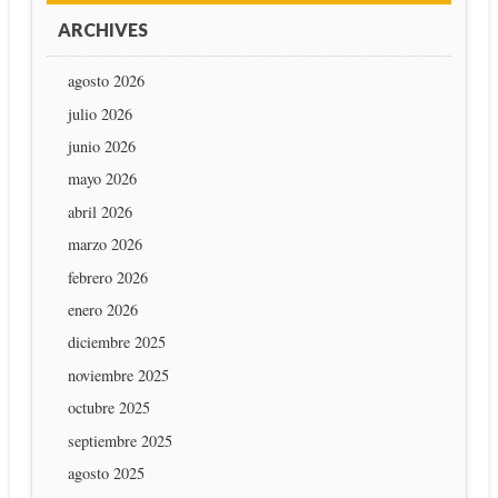
ARCHIVES
agosto 2026
julio 2026
junio 2026
mayo 2026
abril 2026
marzo 2026
febrero 2026
enero 2026
diciembre 2025
noviembre 2025
octubre 2025
septiembre 2025
agosto 2025