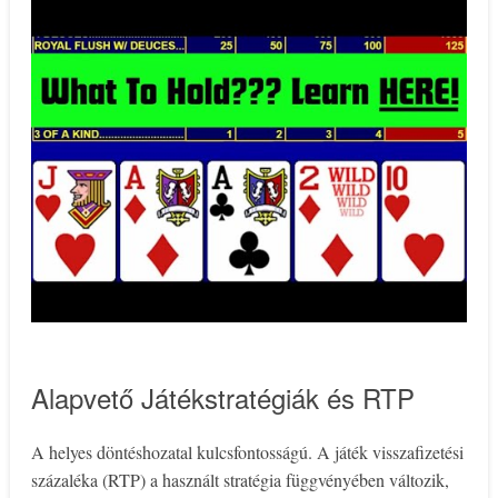
Alapvető Játékstratégiák és RTP
A helyes döntéshozatal kulcsfontosságú. A játék visszafizetési
százaléka (RTP) a használt stratégia függvényében változik,