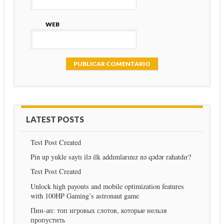
WEB
LATEST POSTS
Test Post Created
Pin up yukle saytı ilə ilk addımlarınız nə qədər rahatdır?
Test Post Created
Unlock high payouts and mobile optimization features
with 100HP Gaming’s astronaut game
Пин-ап: топ игровых слотов, которые нельзя
пропустить