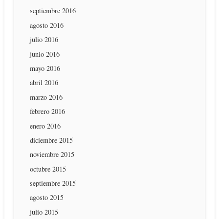
septiembre 2016
agosto 2016
julio 2016
junio 2016
mayo 2016
abril 2016
marzo 2016
febrero 2016
enero 2016
diciembre 2015
noviembre 2015
octubre 2015
septiembre 2015
agosto 2015
julio 2015