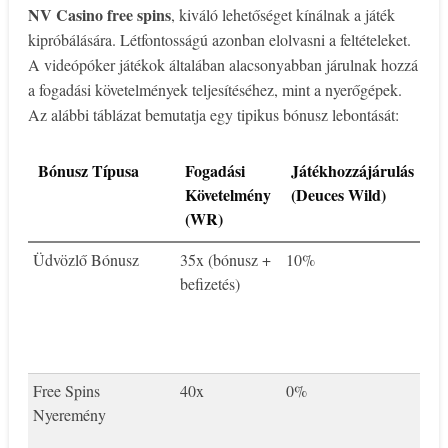
NV Casino free spins
, kiváló lehetőséget kínálnak a játék
kipróbálására. Létfontosságú azonban elolvasni a feltételeket.
A videópóker játékok általában alacsonyabban járulnak hozzá
a fogadási követelmények teljesítéséhez, mint a nyerőgépek.
Az alábbi táblázat bemutatja egy tipikus bónusz lebontását:
Bónusz Típusa
Fogadási
Játékhozzájárulás
M
Követelmény
(Deuces Wild)
(WR)
Üdvözlő Bónusz
35x (bónusz +
10%
Cs
befizetés)
eg
fo
sz
tel
Free Spins
40x
0%
A f
Nyeremény
ny
ca