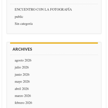
ENCUENTRO CON LA FOTOGRAFÍA
public
Sin categoría
ARCHIVES
agosto 2026
julio 2026
junio 2026
mayo 2026
abril 2026
marzo 2026
febrero 2026