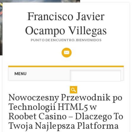
Francisco Javier
Ocampo Villegas
PUNTO DE ENCUENTRO. BIENVENIDOS
Main menu
Skip
MENU
to
content
Nowoczesny Przewodnik po
Technologii HTML5 w
Roobet Casino – Dlaczego To
Twoja Najlepsza Platforma