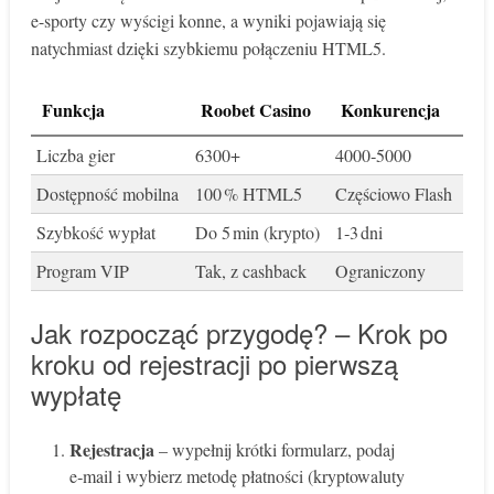
e-sporty czy wyścigi konne, a wyniki pojawiają się
natychmiast dzięki szybkiemu połączeniu HTML5.
Funkcja
Roobet Casino
Konkurencja
Liczba gier
6300+
4000‑5000
Dostępność mobilna
100 % HTML5
Częściowo Flash
Szybkość wypłat
Do 5 min (krypto)
1‑3 dni
Program VIP
Tak, z cashback
Ograniczony
Jak rozpocząć przygodę? – Krok po
kroku od rejestracji po pierwszą
wypłatę
Rejestracja
– wypełnij krótki formularz, podaj
e‑mail i wybierz metodę płatności (kryptowaluty