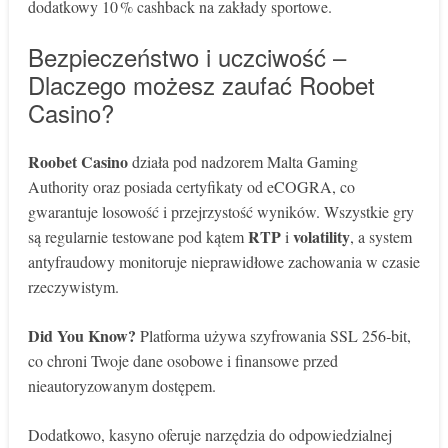
dodatkowy 10 % cashback na zakłady sportowe.
Bezpieczeństwo i uczciwość –
Dlaczego możesz zaufać Roobet
Casino?
Roobet Casino
działa pod nadzorem Malta Gaming
Authority oraz posiada certyfikaty od eCOGRA, co
gwarantuje losowość i przejrzystość wyników. Wszystkie gry
RTP
volatility
są regularnie testowane pod kątem
i
, a system
antyfraudowy monitoruje nieprawidłowe zachowania w czasie
rzeczywistym.
Did You Know?
Platforma używa szyfrowania SSL 256‑bit,
co chroni Twoje dane osobowe i finansowe przed
nieautoryzowanym dostępem.
Dodatkowo, kasyno oferuje narzędzia do odpowiedzialnej