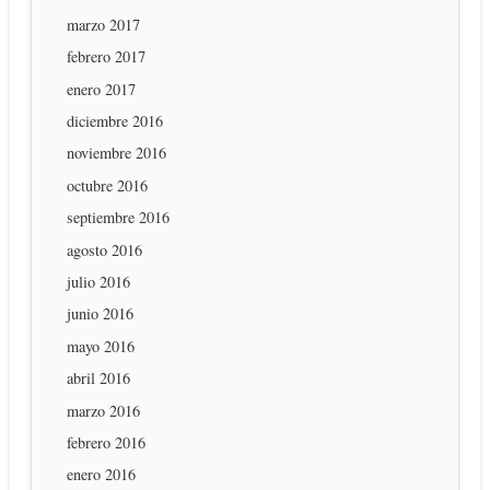
marzo 2017
febrero 2017
enero 2017
diciembre 2016
noviembre 2016
octubre 2016
septiembre 2016
agosto 2016
julio 2016
junio 2016
mayo 2016
abril 2016
marzo 2016
febrero 2016
enero 2016