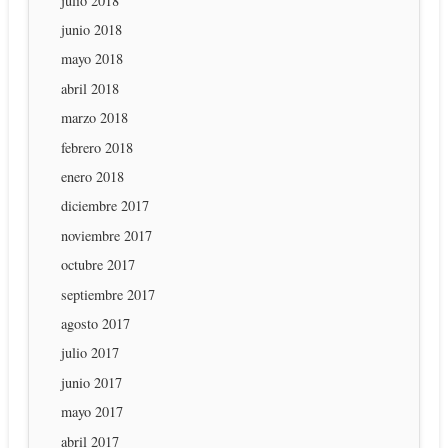
julio 2018
junio 2018
mayo 2018
abril 2018
marzo 2018
febrero 2018
enero 2018
diciembre 2017
noviembre 2017
octubre 2017
septiembre 2017
agosto 2017
julio 2017
junio 2017
mayo 2017
abril 2017