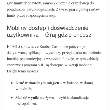
gry: limity depozytów, samowykluczenie oraz dostęp do
poradników psychologicznych. Zawsze graj z głową i ustaw
limity przed rozpoczęciem sesji.
Mobilny dostęp i doświadczenie
użytkownika – Graj gdzie chcesz
HTML5 sprawia, że Roobet Casino nie potrzebuje
dedykowanej aplikacji – wystarczy przeglądarka na telefonie.
Interfejs jest intuicyjny, a wszystkie funkcje, w tym zakłady
sportowe i program VIP, są dostępne w wersji mobilnej.
Dzięki temu możesz:
Grać w dowolnym miejscu
– w kolejce, w domu,
w podróży.
Śledzić wyniki na żywo
– szybkie aktualizacje
bez opóźnień.