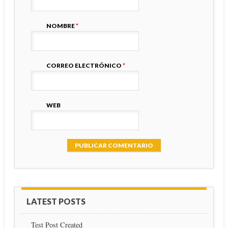
NOMBRE
*
CORREO ELECTRÓNICO
*
WEB
LATEST POSTS
Test Post Created