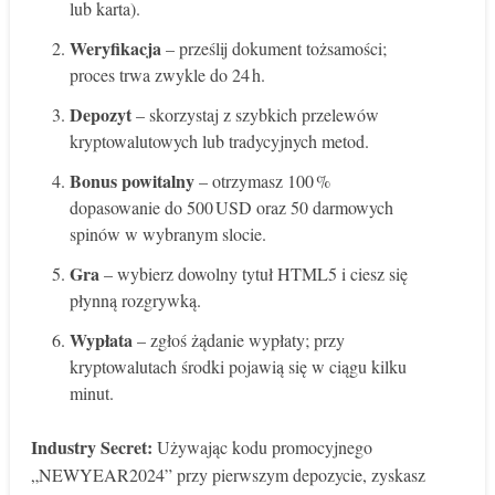
lub karta).
Weryfikacja
– prześlij dokument tożsamości;
proces trwa zwykle do 24 h.
Depozyt
– skorzystaj z szybkich przelewów
kryptowalutowych lub tradycyjnych metod.
Bonus powitalny
– otrzymasz 100 %
dopasowanie do 500 USD oraz 50 darmowych
spinów w wybranym slocie.
Gra
– wybierz dowolny tytuł HTML5 i ciesz się
płynną rozgrywką.
Wypłata
– zgłoś żądanie wypłaty; przy
kryptowalutach środki pojawią się w ciągu kilku
minut.
Industry Secret:
Używając kodu promocyjnego
„NEWYEAR2024” przy pierwszym depozycie, zyskasz