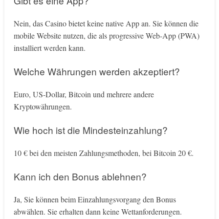
Gibt es eine App?
Nein, das Casino bietet keine native App an. Sie können die
mobile Website nutzen, die als progressive Web-App (PWA)
installiert werden kann.
Welche Währungen werden akzeptiert?
Euro, US-Dollar, Bitcoin und mehrere andere
Kryptowährungen.
Wie hoch ist die Mindesteinzahlung?
10 € bei den meisten Zahlungsmethoden, bei Bitcoin 20 €.
Kann ich den Bonus ablehnen?
Ja, Sie können beim Einzahlungsvorgang den Bonus
abwählen. Sie erhalten dann keine Wettanforderungen.