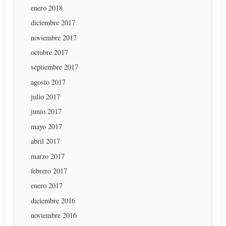
enero 2018
diciembre 2017
noviembre 2017
octubre 2017
septiembre 2017
agosto 2017
julio 2017
junio 2017
mayo 2017
abril 2017
marzo 2017
febrero 2017
enero 2017
diciembre 2016
noviembre 2016