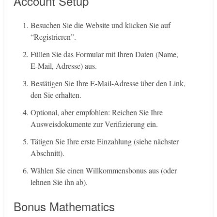
Account Setup
Besuchen Sie die Website und klicken Sie auf
“Registrieren”.
Füllen Sie das Formular mit Ihren Daten (Name,
E-Mail, Adresse) aus.
Bestätigen Sie Ihre E-Mail-Adresse über den Link,
den Sie erhalten.
Optional, aber empfohlen: Reichen Sie Ihre
Ausweisdokumente zur Verifizierung ein.
Tätigen Sie Ihre erste Einzahlung (siehe nächster
Abschnitt).
Wählen Sie einen Willkommensbonus aus (oder
lehnen Sie ihn ab).
Bonus Mathematics