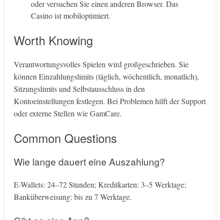
oder versuchen Sie einen anderen Browser. Das
Casino ist mobiloptimiert.
Worth Knowing
Verantwortungsvolles Spielen wird großgeschrieben. Sie
können Einzahlungslimits (täglich, wöchentlich, monatlich),
Sitzungslimits und Selbstausschluss in den
Kontoeinstellungen festlegen. Bei Problemen hilft der Support
oder externe Stellen wie GamCare.
Common Questions
Wie lange dauert eine Auszahlung?
E-Wallets: 24–72 Stunden; Kreditkarten: 3–5 Werktage;
Banküberweisung: bis zu 7 Werktage.