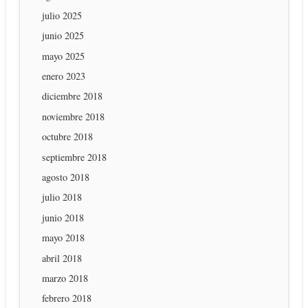
julio 2025
junio 2025
mayo 2025
enero 2023
diciembre 2018
noviembre 2018
octubre 2018
septiembre 2018
agosto 2018
julio 2018
junio 2018
mayo 2018
abril 2018
marzo 2018
febrero 2018