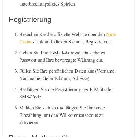
unterbrechungsfreies Spielen
Registrierung
Besuchen Sie die offizielle Website über den
Nine
Casino
-Link und klicken Sie auf „Registrieren“.
Geben Sie Ihre E-Mail-Adresse, ein sicheres
Passwort und Ihre bevorzugte Währung ein.
Füllen Sie Ihre persönlichen Daten aus (Vorname,
Nachname, Geburtsdatum, Adresse).
Bestätigen Sie die Registrierung per E-Mail oder
SMS-Code.
Melden Sie sich an und tätigen Sie Ihre erste
Einzahlung, um den Willkommensbonus zu
aktivieren.