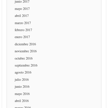
junio 2017
mayo 2017
abril 2017
marzo 2017
febrero 2017
enero 2017
diciembre 2016
noviembre 2016
octubre 2016
septiembre 2016
agosto 2016
julio 2016
junio 2016
mayo 2016
abril 2016
marzo 2016