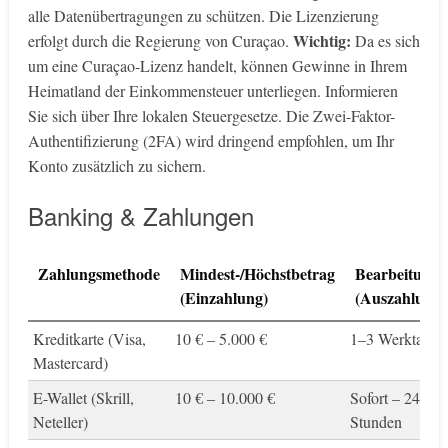
alle Datenübertragungen zu schützen. Die Lizenzierung
Wichtig:
erfolgt durch die Regierung von Curaçao.
Da es sich
um eine Curaçao-Lizenz handelt, können Gewinne in Ihrem
Heimatland der Einkommensteuer unterliegen. Informieren
Sie sich über Ihre lokalen Steuergesetze. Die Zwei-Faktor-
Authentifizierung (2FA) wird dringend empfohlen, um Ihr
Konto zusätzlich zu sichern.
Banking & Zahlungen
Zahlungsmethode
Mindest-/Höchstbetrag
Bearbeitungsz
(Einzahlung)
(Auszahlung)
Kreditkarte (Visa,
10 € – 5.000 €
1–3 Werktage
Mastercard)
E-Wallet (Skrill,
10 € – 10.000 €
Sofort – 24
Neteller)
Stunden