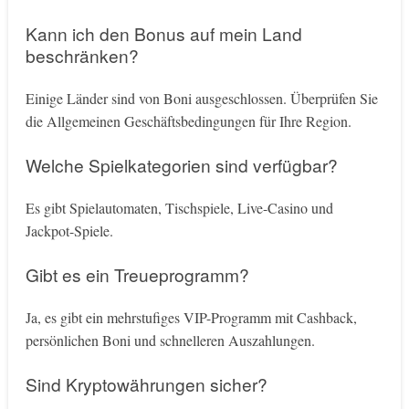
Kann ich den Bonus auf mein Land
beschränken?
Einige Länder sind von Boni ausgeschlossen. Überprüfen Sie
die Allgemeinen Geschäftsbedingungen für Ihre Region.
Welche Spielkategorien sind verfügbar?
Es gibt Spielautomaten, Tischspiele, Live-Casino und
Jackpot-Spiele.
Gibt es ein Treueprogramm?
Ja, es gibt ein mehrstufiges VIP-Programm mit Cashback,
persönlichen Boni und schnelleren Auszahlungen.
Sind Kryptowährungen sicher?