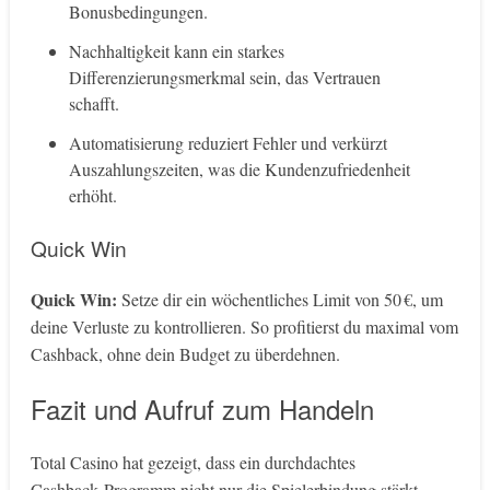
Bonusbedingungen.
Nachhaltigkeit kann ein starkes
Differenzierungsmerkmal sein, das Vertrauen
schafft.
Automatisierung reduziert Fehler und verkürzt
Auszahlungszeiten, was die Kundenzufriedenheit
erhöht.
Quick Win
Quick Win:
Setze dir ein wöchentliches Limit von 50 €, um
deine Verluste zu kontrollieren. So profitierst du maximal vom
Cashback, ohne dein Budget zu überdehnen.
Fazit und Aufruf zum Handeln
Total Casino hat gezeigt, dass ein durchdachtes
Cashback‑Programm nicht nur die Spielerbindung stärkt,