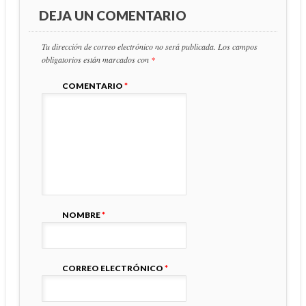
DEJA UN COMENTARIO
Tu dirección de correo electrónico no será publicada.
Los campos
obligatorios están marcados con
*
COMENTARIO
*
NOMBRE
*
CORREO ELECTRÓNICO
*