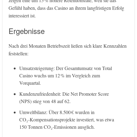
zeigen eine um 15 % höhere Retentionsrate, weil sie das
Gefühl haben, dass das Casino an ihrem langfristigen Erfolg
interessiert ist.
Ergebnisse
Nach drei Monaten Betriebszeit ließen sich klare Kennzahlen
feststellen:
Umsatzsteigerung: Der Gesamtumsatz von Total
Casino wuchs um 12 % im Vergleich zum
Vorquartal.
Kundenzufriedenheit: Die Net Promoter Score
(NPS) stieg von 48 auf 62.
Umweltbilanz: Über 8.500 € wurden in
CO₂‑Kompensationsprojekte investiert, was etwa
150 Tonnen CO₂-Emissionen ausglich.