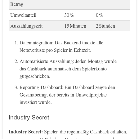
Betrag
Umweltanteil
30 %
0 %
Auszahlungszeit
15 Minuten
2 Stunden
Datenintegration: Das Backend trackte alle
Nettoverluste pro Spieler in Echtzeit.
Automatisierte Auszahlung: Jeden Montag wurde
das Cashback automatisch dem Spielerkonto
gutgeschrieben.
Reporting‑Dashboard: Ein Dashboard zeigte den
Gesamtbetrag, der bereits in Umweltprojekte
investiert wurde.
Industry Secret
Industry Secret:
Spieler, die regelmäßig Cashback erhalten,