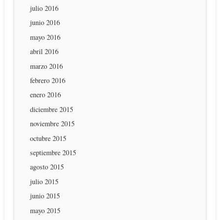
julio 2016
junio 2016
mayo 2016
abril 2016
marzo 2016
febrero 2016
enero 2016
diciembre 2015
noviembre 2015
octubre 2015
septiembre 2015
agosto 2015
julio 2015
junio 2015
mayo 2015