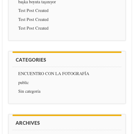
başka boyuta taşınıyor
Test Post Created
Test Post Created
Test Post Created
CATEGORIES
ENCUENTRO CON LA FOTOGRAFÍA
public
Sin categoría
ARCHIVES