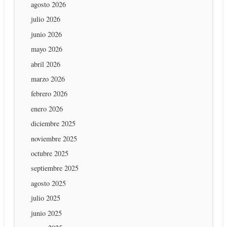
agosto 2026
julio 2026
junio 2026
mayo 2026
abril 2026
marzo 2026
febrero 2026
enero 2026
diciembre 2025
noviembre 2025
octubre 2025
septiembre 2025
agosto 2025
julio 2025
junio 2025