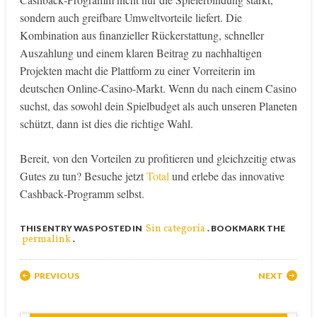
sondern auch greifbare Umweltvorteile liefert. Die
Kombination aus finanzieller Rückerstattung, schneller
Auszahlung und einem klaren Beitrag zu nachhaltigen
Projekten macht die Plattform zu einer Vorreiterin im
deutschen Online‑Casino‑Markt. Wenn du nach einem Casino
suchst, das sowohl dein Spielbudget als auch unseren Planeten
schützt, dann ist dies die richtige Wahl.
Bereit, von den Vorteilen zu profitieren und gleichzeitig etwas
Gutes zu tun? Besuche jetzt
Total
und erlebe das innovative
Cashback‑Programm selbst.
Sin categoría
THIS ENTRY WAS POSTED IN
. BOOKMARK THE
permalink
.
Post navigation
PREVIOUS
NEXT