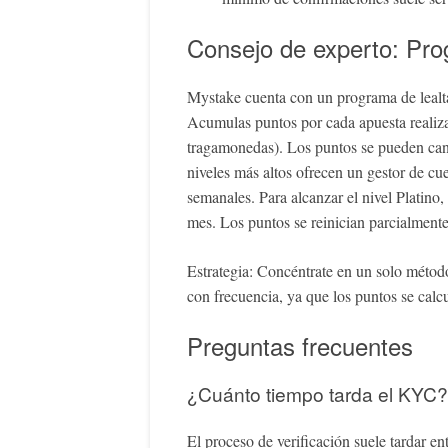
Consejo de experto: Pr
Mystake cuenta con un programa de lealtad
Acumulas puntos por cada apuesta realiz
tragamonedas). Los puntos se pueden canje
niveles más altos ofrecen un gestor de cue
semanales. Para alcanzar el nivel Platin
mes. Los puntos se reinician parcialmente
Estrategia: Concéntrate en un solo métod
con frecuencia, ya que los puntos se calcu
Preguntas frecuentes
¿Cuánto tiempo tarda el KYC?
El proceso de verificación suele tardar e