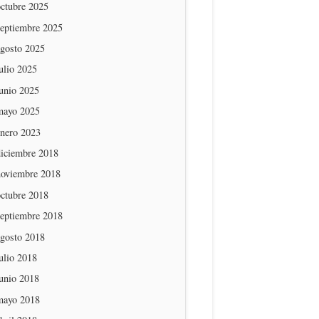
octubre 2025
septiembre 2025
agosto 2025
ulio 2025
unio 2025
mayo 2025
enero 2023
diciembre 2018
noviembre 2018
octubre 2018
septiembre 2018
agosto 2018
ulio 2018
unio 2018
mayo 2018