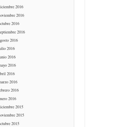
diciembre 2016
noviembre 2016
octubre 2016
septiembre 2016
agosto 2016
ulio 2016
unio 2016
mayo 2016
bril 2016
marzo 2016
ebrero 2016
enero 2016
diciembre 2015
noviembre 2015
octubre 2015