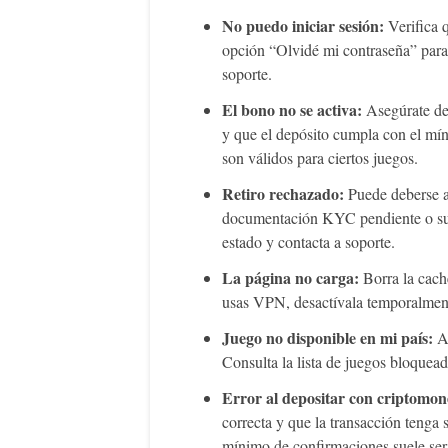
No puedo iniciar sesión:
Verifica q
opción “Olvidé mi contraseña” para r
soporte.
El bono no se activa:
Asegúrate de 
y que el depósito cumpla con el mín
son válidos para ciertos juegos.
Retiro rechazado:
Puede deberse a
documentación KYC pendiente o supe
estado y contacta a soporte.
La página no carga:
Borra la cach
usas VPN, desactívala temporalme
Juego no disponible en mi país:
Al
Consulta la lista de juegos bloquea
Error al depositar con criptomon
correcta y que la transacción tenga 
mínimo de confirmaciones suele ser