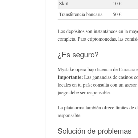
Skrill
10 €
Transferencia bancaria
50 €
Los depósitos son instantáneos en la may
completa. Para criptomonedas, las comisi
¿Es seguro?
Mystake opera bajo licencia de Curacao e
Importante:
Las ganancias de casinos co
locales en tu país; consulta con un asesor
juego debe ser responsable.
La plataforma también ofrece límites de d
responsable.
Solución de problemas