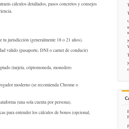
trarás cálculos detallados, pasos concretos y consejos
T
iencia.
T
e tu jurisdicción (generalmente 18 o 21 años).
N
ad válido (pasaporte, DNI o carnet de conducir)
T
N
ptado (tarjeta, criptomoneda, monedero
c
navegador moderno (se recomienda Chrome o
C
lataforma (una sola cuenta por persona).
as para entender los cálculos de bonos (opcional,
p