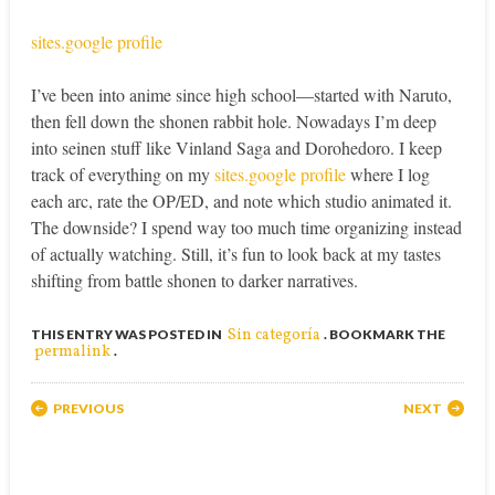
sites.google profile
I’ve been into anime since high school—started with Naruto,
then fell down the shonen rabbit hole. Nowadays I’m deep
into seinen stuff like Vinland Saga and Dorohedoro. I keep
track of everything on my
sites.google profile
where I log
each arc, rate the OP/ED, and note which studio animated it.
The downside? I spend way too much time organizing instead
of actually watching. Still, it’s fun to look back at my tastes
shifting from battle shonen to darker narratives.
Sin categoría
THIS ENTRY WAS POSTED IN
. BOOKMARK THE
permalink
.
Post navigation
PREVIOUS
NEXT