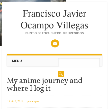
Francisco Javier
Ocampo Villegas
PUNTO DE ENCUENTRO. BIENVENIDOS
Main menu
Skip
MENU
to
content
My anime journey and
where I log it
18 abril, 2018
pocampov