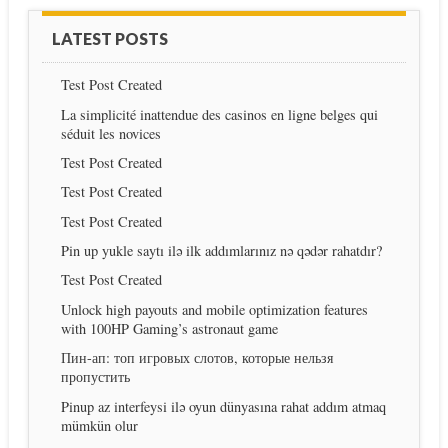
LATEST POSTS
Test Post Created
La simplicité inattendue des casinos en ligne belges qui
séduit les novices
Test Post Created
Test Post Created
Test Post Created
Pin up yukle saytı ilə ilk addımlarınız nə qədər rahatdır?
Test Post Created
Unlock high payouts and mobile optimization features
with 100HP Gaming’s astronaut game
Пин-ап: топ игровых слотов, которые нельзя
пропустить
Pinup az interfeysi ilə oyun dünyasına rahat addım atmaq
mümkün olur