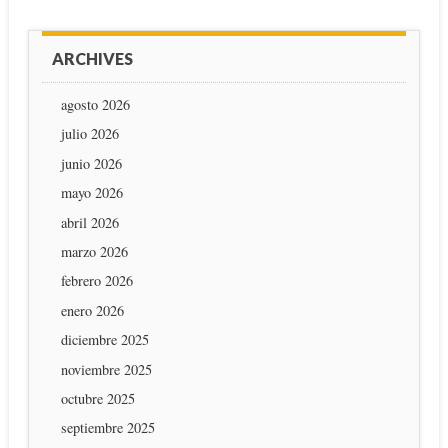
ARCHIVES
agosto 2026
julio 2026
junio 2026
mayo 2026
abril 2026
marzo 2026
febrero 2026
enero 2026
diciembre 2025
noviembre 2025
octubre 2025
septiembre 2025