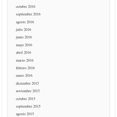
octubre 2016
septiembre 2016
agosto 2016
julio 2016
junio 2016
mayo 2016
abril 2016
marzo 2016
febrero 2016
enero 2016
diciembre 2015
noviembre 2015
octubre 2015
septiembre 2015
agosto 2015