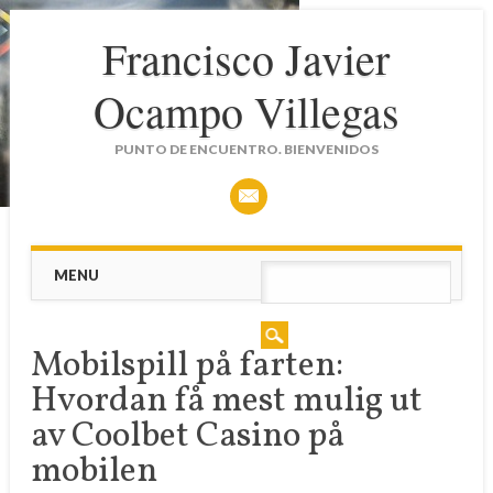
Francisco Javier
Ocampo Villegas
PUNTO DE ENCUENTRO. BIENVENIDOS
Main menu
Skip
MENU
to
content
Mobilspill på farten:
Hvordan få mest mulig ut
av Coolbet Casino på
mobilen