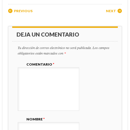
Post navigation
PREVIOUS
NEXT
DEJA UN COMENTARIO
Tu dirección de correo electrónico no será publicada.
Los campos
obligatorios están marcados con
*
COMENTARIO
*
NOMBRE
*