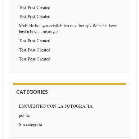
Test Post Created
Test Post Created
Mobilde kolayca erişilebilen mostbet apk ile bahis keyfi
başka boyuta taşınıyor
Test Post Created
Test Post Created
Test Post Created
CATEGORIES
ENCUENTRO CON LA FOTOGRAFÍA
public
Sin categoría