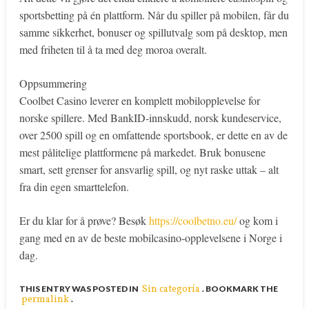
sportsbetting på én plattform. Når du spiller på mobilen, får du
samme sikkerhet, bonuser og spillutvalg som på desktop, men
med friheten til å ta med deg moroa overalt.
Oppsummering
Coolbet Casino leverer en komplett mobilopplevelse for
norske spillere. Med BankID‑innskudd, norsk kundeservice,
over 2500 spill og en omfattende sportsbook, er dette en av de
mest pålitelige plattformene på markedet. Bruk bonusene
smart, sett grenser for ansvarlig spill, og nyt raske uttak – alt
fra din egen smarttelefon.
Er du klar for å prøve? Besøk
https://coolbetno.eu/
og kom i
gang med en av de beste mobilcasino‑opplevelsene i Norge i
dag.
Sin categoría
THIS ENTRY WAS POSTED IN
. BOOKMARK THE
permalink
.