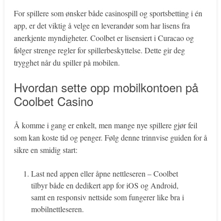
For spillere som ønsker både casinospill og sportsbetting i én
app, er det viktig å velge en leverandør som har lisens fra
anerkjente myndigheter. Coolbet er lisensiert i Curacao og
følger strenge regler for spillerbeskyttelse. Dette gir deg
trygghet når du spiller på mobilen.
Hvordan sette opp mobilkontoen på
Coolbet Casino
Å komme i gang er enkelt, men mange nye spillere gjør feil
som kan koste tid og penger. Følg denne trinnvise guiden for å
sikre en smidig start:
Last ned appen eller åpne nettleseren – Coolbet
tilbyr både en dedikert app for iOS og Android,
samt en responsiv nettside som fungerer like bra i
mobilnettleseren.