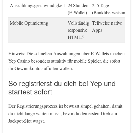
Auszahlungsgeschwindigkeit
24 Stunden
2–5 Tage
(E‑Wallet)
(Banküberweisung)
Mobile Optimierung
Vollständig
Teilweise native
responsive
Apps
HTML5
Hinweis: Die schnellen Auszahlungen über E‑Wallets machen
Yep Casino besonders attraktiv für mobile Spieler, die sofort
ihr Gewinnkonto auffüllen wollen.
So registrierst du dich bei Yep und
startest sofort
Der Registrierungsprozess ist bewusst simpel gehalten, damit
du nicht lange warten musst, bevor du den ersten Dreh am
Jackpot‑Slot wagst.