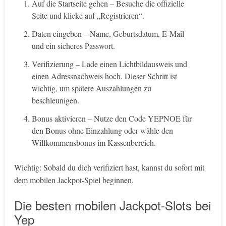
Auf die Startseite gehen – Besuche die offizielle
Seite und klicke auf „Registrieren“.
Daten eingeben – Name, Geburtsdatum, E‑Mail
und ein sicheres Passwort.
Verifizierung – Lade einen Lichtbildausweis und
einen Adressnachweis hoch. Dieser Schritt ist
wichtig, um spätere Auszahlungen zu
beschleunigen.
Bonus aktivieren – Nutze den Code YEPNOE für
den Bonus ohne Einzahlung oder wähle den
Willkommensbonus im Kassenbereich.
Wichtig: Sobald du dich verifiziert hast, kannst du sofort mit
dem mobilen Jackpot‑Spiel beginnen.
Die besten mobilen Jackpot‑Slots bei
Yep