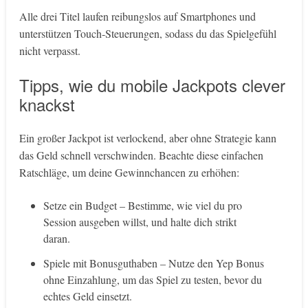
Alle drei Titel laufen reibungslos auf Smartphones und
unterstützen Touch‑Steuerungen, sodass du das Spielgefühl
nicht verpasst.
Tipps, wie du mobile Jackpots clever
knackst
Ein großer Jackpot ist verlockend, aber ohne Strategie kann
das Geld schnell verschwinden. Beachte diese einfachen
Ratschläge, um deine Gewinnchancen zu erhöhen:
Setze ein Budget – Bestimme, wie viel du pro
Session ausgeben willst, und halte dich strikt
daran.
Spiele mit Bonusguthaben – Nutze den Yep Bonus
ohne Einzahlung, um das Spiel zu testen, bevor du
echtes Geld einsetzt.