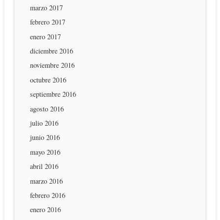
marzo 2017
febrero 2017
enero 2017
diciembre 2016
noviembre 2016
octubre 2016
septiembre 2016
agosto 2016
julio 2016
junio 2016
mayo 2016
abril 2016
marzo 2016
febrero 2016
enero 2016