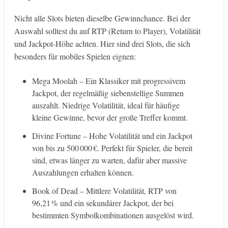
Nicht alle Slots bieten dieselbe Gewinnchance. Bei der
Auswahl solltest du auf RTP (Return to Player), Volatilität
und Jackpot‑Höhe achten. Hier sind drei Slots, die sich
besonders für mobiles Spielen eignen:
Mega Moolah – Ein Klassiker mit progressivem
Jackpot, der regelmäßig siebenstellige Summen
auszahlt. Niedrige Volatilität, ideal für häufige
kleine Gewinne, bevor der große Treffer kommt.
Divine Fortune – Hohe Volatilität und ein Jackpot
von bis zu 500 000 €. Perfekt für Spieler, die bereit
sind, etwas länger zu warten, dafür aber massive
Auszahlungen erhalten können.
Book of Dead – Mittlere Volatilität, RTP von
96,21 % und ein sekundärer Jackpot, der bei
bestimmten Symbolkombinationen ausgelöst wird.