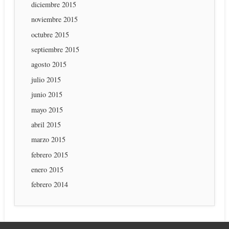
diciembre 2015
noviembre 2015
octubre 2015
septiembre 2015
agosto 2015
julio 2015
junio 2015
mayo 2015
abril 2015
marzo 2015
febrero 2015
enero 2015
febrero 2014