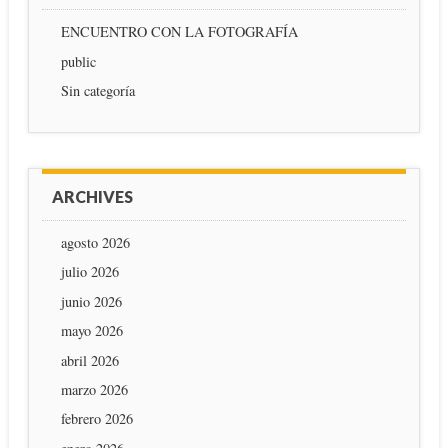
ENCUENTRO CON LA FOTOGRAFÍA
public
Sin categoría
ARCHIVES
agosto 2026
julio 2026
junio 2026
mayo 2026
abril 2026
marzo 2026
febrero 2026